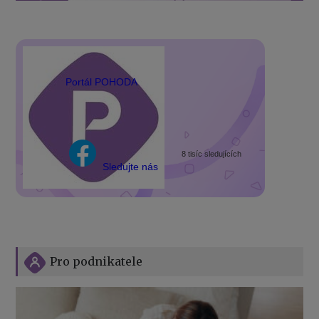
Portál POHODA
8 tisíc sledujících
Sledujte nás
Pro podnikatele