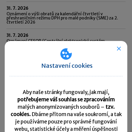
31. 7. 2026
Oznámení o výši obratů za kalendářní čtvrtletí v
přeshraničním režimu DPH pro malé podniky (SME) za 2.
čtvrtletí 2026
31. 7. 2026
Oznámení CESOP (Centrální elektronický systém
platebních informací) za 2. čtvrtletí 2026
31. 7. 2026
Odvod daně vybírané srážkou podle zvláštní sazby daně za
Nastavení cookies
červen 2026
10. 8. 2026
Splatnost daně za červen 2026
Aby naše stránky fungovaly, jak mají,
potřebujeme váš souhlas se zpracováním
Přehled všech termínů ►
malých anonymizovaných souborů –
tzv.
cookies.
Dbáme přitom na vaše soukromí, a tak
Kurzovní lístek
je
používáme pouze pro správné fungování
webu, statistické účely a měření úspěšnosti