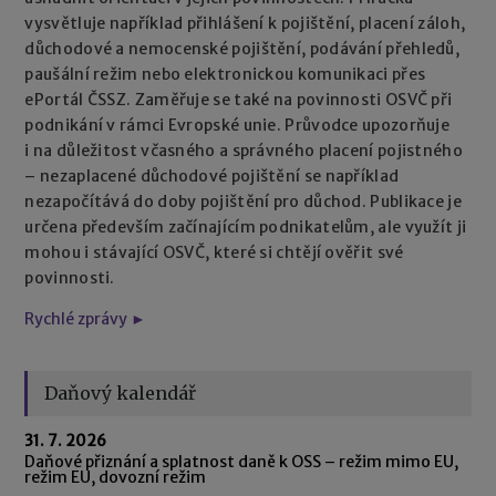
vysvětluje například přihlášení k pojištění, placení záloh,
důchodové a nemocenské pojištění, podávání přehledů,
paušální režim nebo elektronickou komunikaci přes
ePortál ČSSZ. Zaměřuje se také na povinnosti OSVČ při
podnikání v rámci Evropské unie. Průvodce upozorňuje
i na důležitost včasného a správného placení pojistného
– nezaplacené důchodové pojištění se například
nezapočítává do doby pojištění pro důchod. Publikace je
určena především začínajícím podnikatelům, ale využít ji
mohou i stávající OSVČ, které si chtějí ověřit své
povinnosti.
Rychlé zprávy ►
Daňový kalendář
31. 7. 2026
Daňové přiznání a splatnost daně k OSS – režim mimo EU,
režim EU, dovozní režim