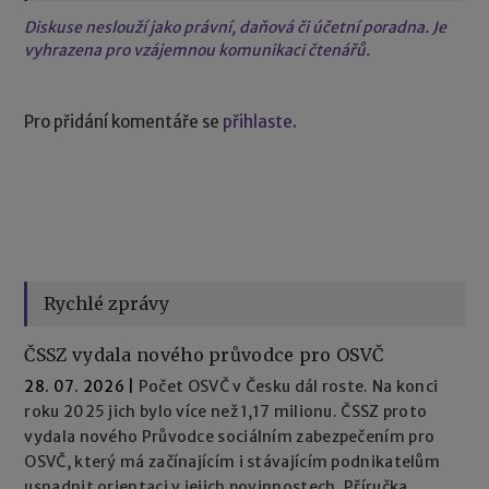
Diskuse neslouží jako právní, daňová či účetní poradna. Je
vyhrazena pro vzájemnou komunikaci čtenářů.
Pro přidání komentáře se
přihlaste
.
Rychlé zprávy
ČSSZ vydala nového průvodce pro OSVČ
28. 07. 2026
|
Počet OSVČ v Česku dál roste. Na konci
roku 2025 jich bylo více než 1,17 milionu. ČSSZ proto
vydala nového Průvodce sociálním zabezpečením pro
OSVČ, který má začínajícím i stávajícím podnikatelům
usnadnit orientaci v jejich povinnostech. Příručka