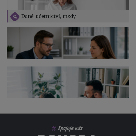
Vše o překážkách v práci na straně zaměstnavatele
Daně, učetnictví, mzdy
Výpověď ze zdravotních důvodů 2026 – průvodce pro
zaměstnavatele
Co pohlídat při přebírání účetnictví