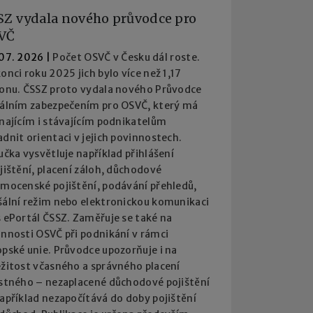
SZ vydala nového průvodce pro
VČ
 07. 2026
|
Počet OSVČ v Česku dál roste.
onci roku 2025 jich bylo více než 1,17
ionu. ČSSZ proto vydala nového Průvodce
iálním zabezpečením pro OSVČ, který má
najícím i stávajícím podnikatelům
dnit orientaci v jejich povinnostech.
učka vysvětluje například přihlášení
jištění, placení záloh, důchodové
emocenské pojištění, podávání přehledů,
šální režim nebo elektronickou komunikaci
 ePortál ČSSZ. Zaměřuje se také na
innosti OSVČ při podnikání v rámci
pské unie. Průvodce upozorňuje i na
ežitost včasného a správného placení
istného – nezaplacené důchodové pojištění
apříklad nezapočítává do doby pojištění