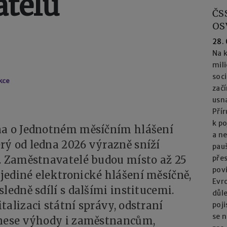
telů
ČS
OS
28.
Na k
mil
soc
kce
začí
usna
Přír
k po
na o Jednotném měsíčním hlášení
a n
rý od ledna 2026 výrazně sníží
pau
m. Zaměstnavatelé budou místo až 25
přes
pov
jediné elektronické hlášení měsíčně,
Evro
ledně sdílí s dalšími institucemi.
důl
alizaci státní správy, odstraní
poj
se n
inese výhody i zaměstnancům,