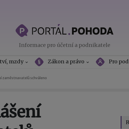
Informace pro účetní a podnikatele
tví, mzdy
Zákon a právo
Pro pod
ní zaměstnavatelů schváleno
lášení
R