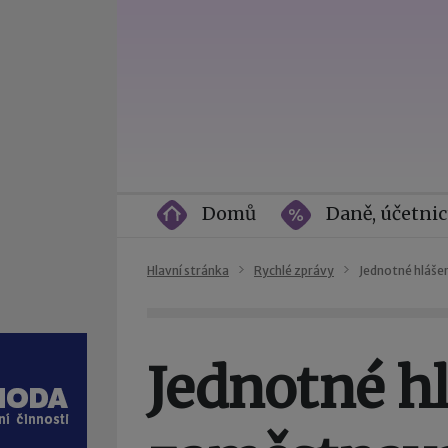
Domů
Daně, účetnic
Hlavní stránka
Rychlé zprávy
Jednotné hláše
Jednotné h