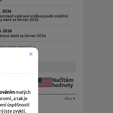
7. 2026
d daně vybírané srážkou podle zvláštní
by daně za červen 2026
8. 2026
atnost daně za červen 2026
hled všech termínů ►
urzovní lístek
Načítám
Načítám
hodnoty
hodnoty
acováním
malých
romí, a tak je
Více ▼
ení úspěšnosti
 jste zvyklí.