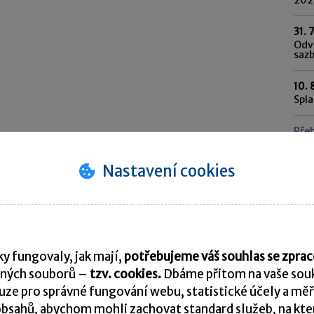
31. 
Odvo
saz
10. 
Spl
Pře
Nastavení cookies
K
y fungovaly, jak mají,
potřebujeme váš souhlas se zpr
ných souborů –
tzv. cookies.
Dbáme přitom na vaše souk
ze pro správné fungování webu, statistické účely a měř
bsahů, abychom mohli zachovat standard služeb, na který