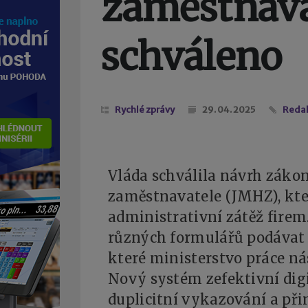
zaměstnava
schváleno
Rychlé zprávy
29. 04. 2025
Reda
Vláda schválila návrh záko
zaměstnavatele (JMHZ), kte
administrativní zátěž fire
různých formulářů podávat 
které ministerstvo práce nás
Nový systém zefektivní digit
duplicitní vykazování a př