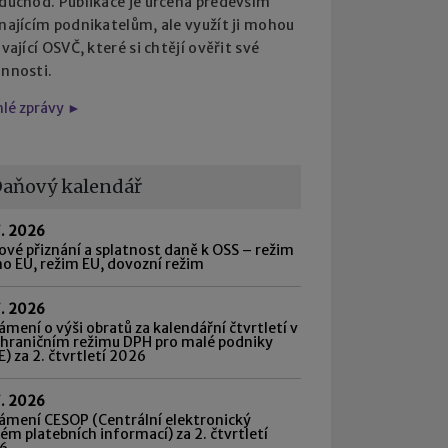
 důchod. Publikace je určena především
najícím podnikatelům, ale využít ji mohou
ávající OSVČ, které si chtějí ověřit své
innosti.
hlé zprávy ►
aňový kalendář
7. 2026
vé přiznání a splatnost daně k OSS – režim
o EU, režim EU, dovozní režim
7. 2026
mení o výši obratů za kalendářní čtvrtletí v
shraničním režimu DPH pro malé podniky
) za 2. čtvrtletí 2026
7. 2026
ámení CESOP (Centrální elektronický
ém platebních informací) za 2. čtvrtletí
6