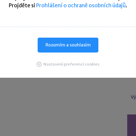
Projděte si
Prohlášení o ochraně osobních údajů
.
U
Úče
Rozumím a souhlasím
Nastavení preferencí cookies
Vý