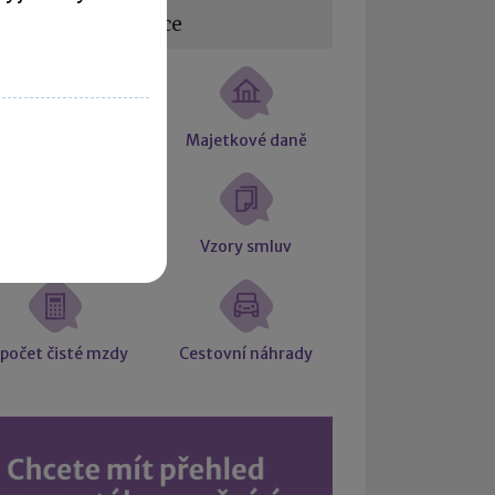
žitečné informace
tní souvztažnosti
Majetkové daně
Účetní slovníček
Vzory smluv
počet čisté mzdy
Cestovní náhrady