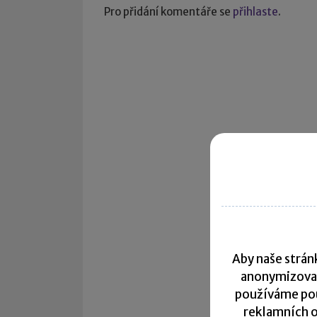
Pro přidání komentáře se
přihlaste
.
Aby naše stránk
anonymizova
používáme pou
reklamních o