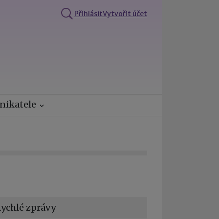
Přihlásit
Vytvořit účet
nikatele
ychlé zprávy