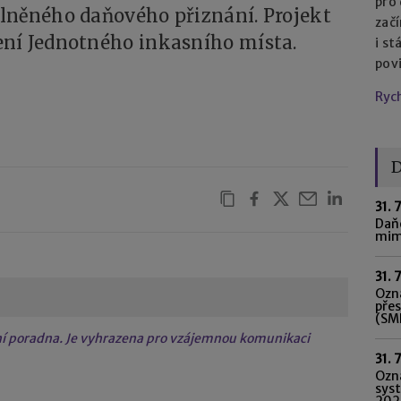
pro
lněného daňového přiznání. Projekt
začí
ní Jednotného inkasního místa.
i st
pov
Ryc
D
31. 
Daňo
mim
31. 
Ozná
pře
(SME
tní poradna. Je vyhrazena pro vzájemnou komunikaci
31. 
Ozn
syst
202