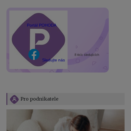
Portál POHODA
8 tisíc sledujících
Sledujte nás
Pro podnikatele