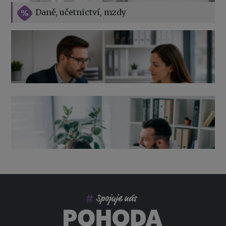
Vše o překážkách v práci na straně zaměstnavatele
Daně, učetnictví, mzdy
Výpověď ze zdravotních důvodů 2026 – průvodce pro
zaměstnavatele
Co pohlídat při přebírání účetnictví