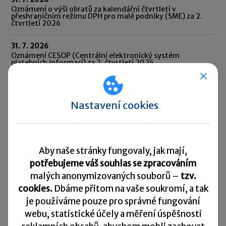
Oznámení o výši obratů za kalendářní čtvrtletí v
přeshraničním režimu DPH pro malé podniky (SME) za 2.
čtvrtletí 2026
31. 7. 2026
Oznámení CESOP (Centrální elektronický systém
platebních informací) za 2. čtvrtletí 2026
31. 7. 2026
Odvod daně vybírané srážkou podle zvláštní sazby daně za
červen 2026
Nastavení cookies
10. 8. 2026
Splatnost daně za červen 2026
Aby naše stránky fungovaly, jak mají,
Přehled všech termínů ►
potřebujeme váš souhlas se zpracováním
malých anonymizovaných souborů –
tzv.
cookies.
Dbáme přitom na vaše soukromí, a tak
Kurzovní lístek
je
používáme pouze pro správné fungování
webu, statistické účely a měření úspěšnosti
Načítám
Načítám