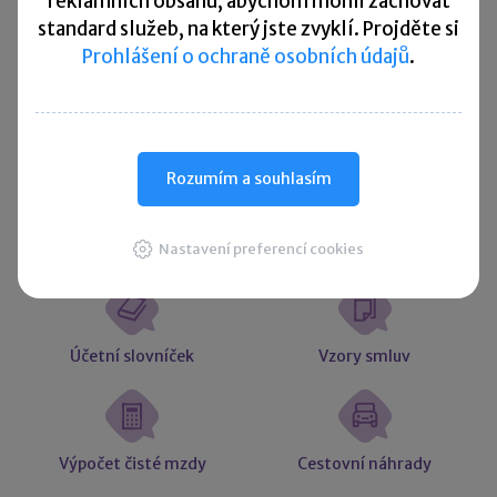
hodnoty
hodnoty
reklamních obsahů, abychom mohli zachovat
standard služeb, na který jste zvyklí. Projděte si
Prohlášení o ochraně osobních údajů
.
Více ▼
Užitečné informace
Rozumím a souhlasím
Nastavení preferencí cookies
Účetní souvztažnosti
Majetkové daně
Účetní slovníček
Vzory smluv
Výpočet čisté mzdy
Cestovní náhrady