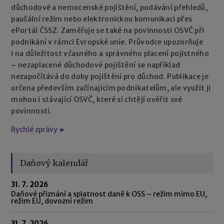
důchodové a nemocenské pojištění, podávání přehledů,
paušální režim nebo elektronickou komunikaci přes
ePortál ČSSZ. Zaměřuje se také na povinnosti OSVČ při
podnikání v rámci Evropské unie. Průvodce upozorňuje
i na důležitost včasného a správného placení pojistného
– nezaplacené důchodové pojištění se například
nezapočítává do doby pojištění pro důchod. Publikace je
určena především začínajícím podnikatelům, ale využít ji
mohou i stávající OSVČ, které si chtějí ověřit své
povinnosti.
Rychlé zprávy ►
Daňový kalendář
31. 7. 2026
Daňové přiznání a splatnost daně k OSS – režim mimo EU,
režim EU, dovozní režim
31. 7. 2026