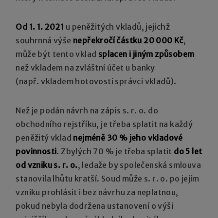
Od 1. 1. 2021
u peněžitých vkladů, jejichž
souhrnná výše
nepřekročí částku 20 000 Kč
,
může být tento vklad
splacen i jiným způsobem
než vkladem na zvláštní účet u banky
(např. vkladem hotovosti správci vkladů).
Než je podán návrh na zápis s. r. o. do
obchodního rejstříku, je třeba splatit na každý
peněžitý vklad
nejméně 30 % jeho vkladové
povinnosti
. Zbylých 70 % je třeba splatit
do 5 let
od vzniku s. r. o.
, ledaže by společenská smlouva
stanovila lhůtu kratší. Soud může s. r. o. po jejím
vzniku prohlásit i bez návrhu za neplatnou,
pokud nebyla dodržena ustanovení o výši