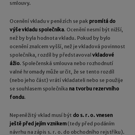
smlouvy.
Ocenění vkladu v penězích se pak
promítá do
výše vkladu společníka
. Ocenění nesmí být nižší,
než by byla hodnota vkladu. Pokud by bylo
ocenění znalcem vyšší, než je vkladová povinnost
společníka, rozdíl by představoval
vkladové
ážio
. Společenská smlouva nebo rozhodnutí
valné hromady může určit, že se tento rozdíl
(nebo jeho část) vrátí vkladateli nebo se použije
se souhlasem společníka
na tvorbu rezervního
fondu
.
Nepeněžitý vklad musí být
do s. r. o. vnesen
ještě před jejím vznikem
(tedy před podáním
návrhu na zápis s. r. o. do obchodního rejstříku).