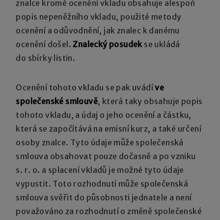
znalce kromě ocenění vkladu obsahuje alespoň
popis nepeněžního vkladu, použité metody
ocenění a odůvodnění, jak znalec k danému
ocenění došel.
Znalecký posudek
se ukládá
do sbírky listin.
Ocenění tohoto vkladu se pak uvádí
ve
společenské smlouvě
, která taky obsahuje popis
tohoto vkladu, a údaj o jeho ocenění a částku,
která se započítává na emisní kurz, a také určení
osoby znalce. Tyto údaje může společenská
smlouva obsahovat pouze dočasně a po vzniku
s. r. o. a splacení vkladů je možné tyto údaje
vypustit. Toto rozhodnutí může společenská
smlouva svěřit do působnosti jednatele a není
považováno za rozhodnutí o změně společenské