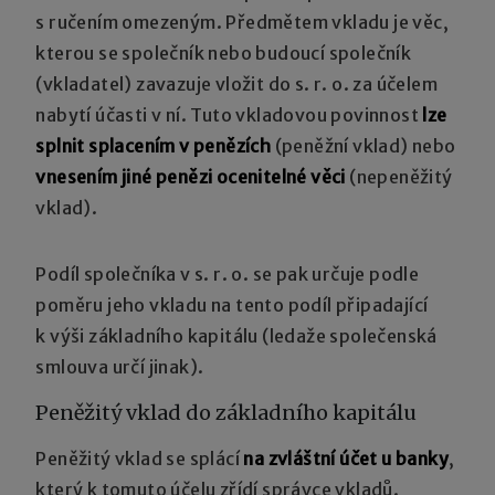
s ručením omezeným. Předmětem vkladu je věc,
kterou se společník nebo budoucí společník
(vkladatel) zavazuje vložit do s. r. o. za účelem
nabytí účasti v ní. Tuto vkladovou povinnost
lze
splnit splacením v penězích
(peněžní vklad) nebo
vnesením jiné penězi ocenitelné věci
(nepeněžitý
vklad).
Podíl společníka v s. r. o. se pak určuje podle
poměru jeho vkladu na tento podíl připadající
k výši základního kapitálu (ledaže společenská
smlouva určí jinak).
Peněžitý vklad do základního kapitálu
Peněžitý vklad se splácí
na zvláštní účet u banky
,
který k tomuto účelu zřídí správce vkladů.