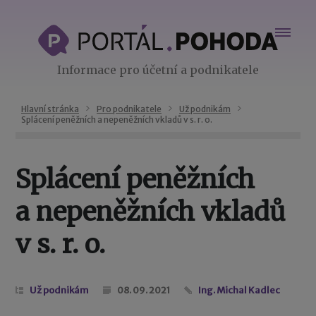
Informace pro účetní a podnikatele
Hlavní stránka
Pro podnikatele
Už podnikám
Splácení peněžních a nepeněžních vkladů v s. r. o.
Splácení peněžních
a nepeněžních vkladů
v s. r. o.
Už podnikám
08. 09. 2021
Ing. Michal Kadlec