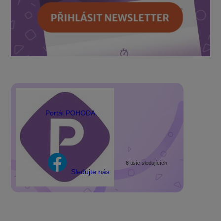
Portál POHODA
8 tisíc sledujících
Sledujte nás