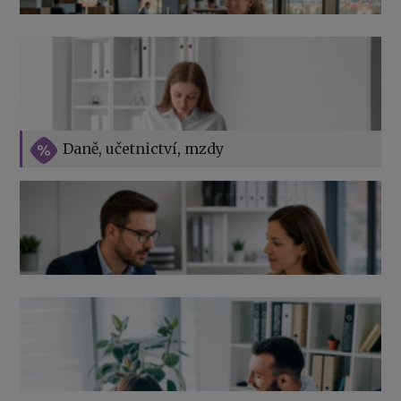
v roce 2026
Vše o překážkách v práci na straně zaměstnavatele
Daně, učetnictví, mzdy
Výpověď ze zdravotních důvodů 2026 – průvodce pro
zaměstnavatele