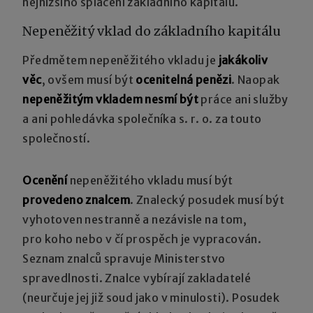
nejnižšího splacení základního kapitálu.
Nepeněžitý vklad do základního kapitálu
Předmětem nepeněžitého vkladu je
jakákoliv
věc
, ovšem musí být
ocenitelná penězi
. Naopak
nepeněžitým vkladem nesmí být
práce ani služby
a ani pohledávka společníka s. r. o. za touto
společností.
Ocenění
nepeněžitého vkladu musí být
provedeno znalcem
. Znalecký posudek musí být
vyhotoven nestranně a nezávisle na tom,
pro koho nebo v čí prospěch je vypracován.
Seznam znalců spravuje Ministerstvo
spravedlnosti. Znalce vybírají zakladatelé
(neurčuje jej již soud jako v minulosti). Posudek