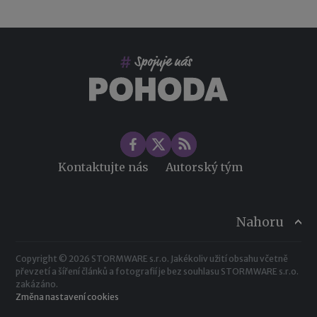
Co pohlídat při přebírání účetnictví
Změny ve zdravotním pojištění v roce 2026
Kontaktujte nás
Autorský tým
Nahoru
Copyright © 2026 STORMWARE s.r.o. Jakékoliv užití obsahu včetně
převzetí a šíření článků a fotografií je bez souhlasu STORMWARE s.r.o.
zakázáno.
Změna nastavení cookies