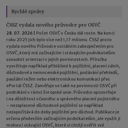
Rychlé zprávy
ČSSZ vydala nového průvodce pro OSVČ
28. 07. 2026
|
Počet OSVČ v Česku dál roste. Na konci
roku 2025 jich bylo více než 1,17 milionu. ČSSZ proto
vydala nového Průvodce sociálním zabezpečením pro
OSVČ, který má začínajícím i stávajícím podnikatelům
usnadnit orientaci v jejich povinnostech. Příručka
vysvětluje například přihlášení k pojištění, placení záloh,
důchodové a nemocenské pojištění, podávání přehledů,
paušální režim nebo elektronickou komunikaci přes
ePortál ČSSZ. Zaměřuje se také na povinnosti OSVČ při
podnikání v rámci Evropské unie. Průvodce upozorňuje
i na důležitost včasného a správného placení pojistného
– nezaplacené důchodové pojištění se například
nezapočítává do doby pojištění pro důchod. Publikace je
určena především začínajícím podnikatelům, ale využít ji
mohou i stávající OSVČ, které si chtějí ověřit své