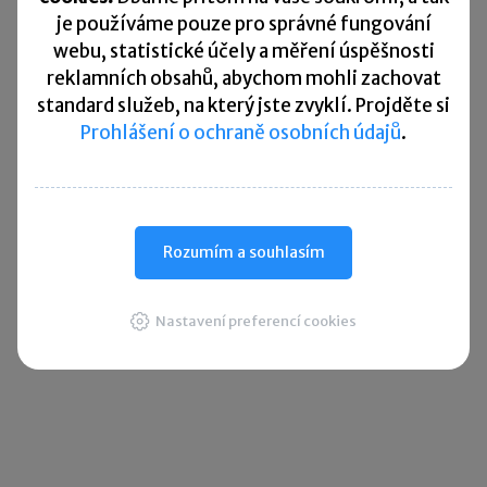
je
používáme pouze pro správné fungování
do katastru nemovitostí.
webu, statistické účely a měření úspěšnosti
reklamních obsahů, abychom mohli zachovat
Sdílet:
standard služeb, na který jste zvyklí. Projděte si
Prohlášení o ochraně osobních údajů
.
Zanechte komentář
Rozumím a souhlasím
Diskuse neslouží jako právní, daňová či účetní poradna. Je
vyhrazena pro vzájemnou komunikaci čtenářů.
Nastavení preferencí cookies
Pro přidání komentáře se
přihlaste
.