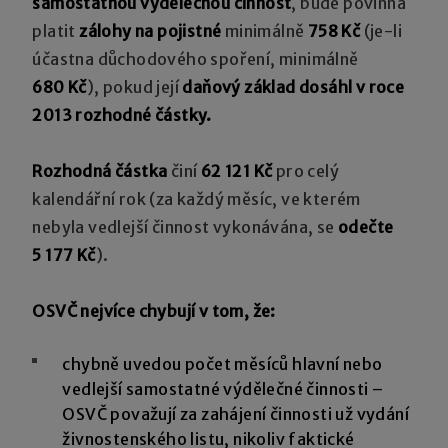
samostatnou výdělečnou činnost
, bude povinna
platit
zálohy na pojistné
minimálně
758 Kč
(je-li
účastna důchodového spoření, minimálně
680 Kč
), pokud její
daňový základ dosáhl v roce
2013 rozhodné částky.
Rozhodná částka
činí
62 121 Kč
pro celý
kalendářní rok (za každý měsíc, ve kterém
nebyla vedlejší činnost vykonávána, se
odečte
5 177 Kč
).
OSVČ nejvíce chybují v tom, že:
chybně uvedou počet měsíců hlavní nebo
vedlejší samostatné výdělečné činnosti –
OSVČ považují za zahájení činnosti už vydání
živnostenského listu, nikoliv faktické