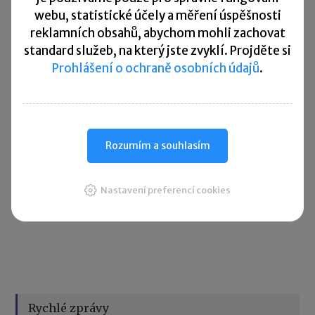
webu, statistické účely a měření úspěšnosti
Sdílet:
reklamních obsahů, abychom mohli zachovat
standard služeb, na který jste zvyklí. Projděte si
Prohlášení o ochraně osobních údajů
.
Zanechte komentář
Diskuse neslouží jako právní, daňová či účetní poradna. Je
vyhrazena pro vzájemnou komunikaci čtenářů.
Rozumím a souhlasím
Nastavení preferencí cookies
Pro přidání komentáře se
přihlaste
.
Rychlé zprávy