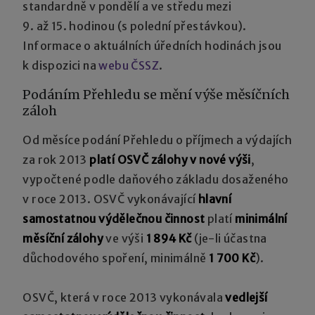
standardně v pondělí a ve středu mezi
9. až 15. hodinou (s polední přestávkou).
Informace o aktuálních úředních hodinách jsou
k dispozici na
webu ČSSZ
.
Podáním Přehledu se mění výše měsíčních
záloh
Od měsíce podání Přehledu o příjmech a výdajích
za rok 2013
platí OSVČ zálohy v nové výši
,
vypočtené podle daňového základu dosaženého
v roce 2013. OSVČ vykonávající
hlavní
samostatnou výdělečnou činnost
platí
minimální
měsíční zálohy
ve výši
1 894 Kč
(je-li účastna
důchodového spoření, minimálně
1 700 Kč
).
OSVČ, která v roce 2013 vykonávala
vedlejší