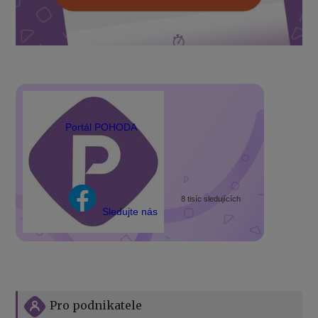
Portál POHODA
8 tisíc sledujících
Sledujte nás
Pro podnikatele