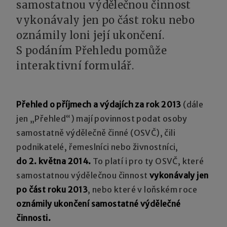
samostatnou výdělečnou činnost
vykonávaly jen po část roku nebo
oznámily loni její ukončení.
S podáním Přehledu pomůže
interaktivní formulář.
Přehled o příjmech a výdajích za rok 2013
(dále
jen „Přehled“) mají povinnost podat osoby
samostatně výdělečně činné (OSVČ), čili
podnikatelé, řemeslníci nebo živnostníci,
do 2. května 2014.
To platí i pro ty OSVČ, které
samostatnou výdělečnou činnost
vykonávaly jen
po část roku 2013
, nebo které v loňském roce
oznámily ukončení samostatné výdělečné
činnosti.