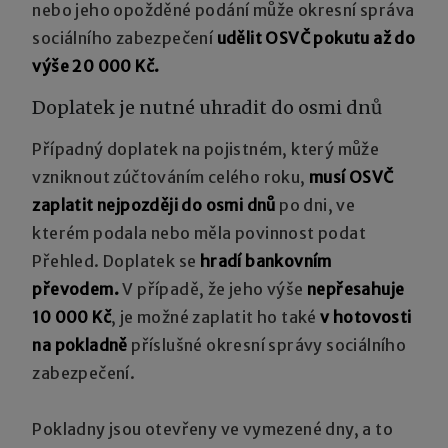
nebo jeho opožděné podání může okresní správa
sociálního zabezpečení
udělit OSVČ pokutu až do
výše 20 000 Kč.
Doplatek je nutné uhradit do osmi dnů
Případný doplatek na pojistném, který může
vzniknout zúčtováním celého roku,
musí OSVČ
zaplatit nejpozději do osmi dnů
po dni, ve
kterém podala nebo měla povinnost podat
Přehled. Doplatek se
hradí bankovním
převodem.
V případě, že jeho výše
nepřesahuje
10 000 Kč
, je možné zaplatit ho také
v hotovosti
na pokladně
příslušné okresní správy sociálního
zabezpečení.
Pokladny jsou otevřeny ve vymezené dny, a to