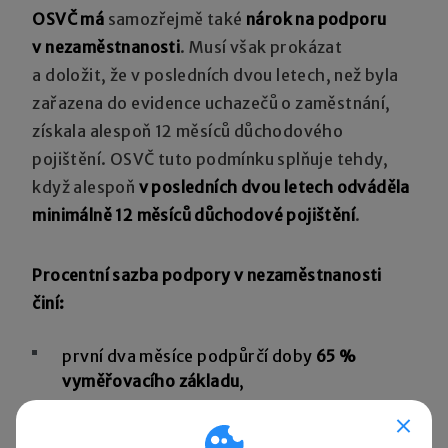
OSVČ má
samozřejmě také
nárok na podporu
v nezaměstnanosti
. Musí však prokázat
a doložit, že v posledních dvou letech, než byla
zařazena do evidence uchazečů o zaměstnání,
získala alespoň 12 měsíců důchodového
pojištění. OSVČ tuto podmínku splňuje tehdy,
když alespoň
v posledních dvou letech odváděla
minimálně 12 měsíců důchodové pojištění
.
Procentní sazba podpory v nezaměstnanosti
činí:
první dva měsíce podpůrčí doby
65 %
vyměřovacího základu
,
další dva měsíce podpůrčí doby
50 %
vyměřovacího základu
,