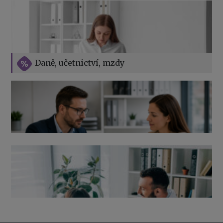
Vše o překážkách v práci na straně zaměstnavatele
Daně, učetnictví, mzdy
Výpověď ze zdravotních důvodů 2026 – průvodce pro
zaměstnavatele