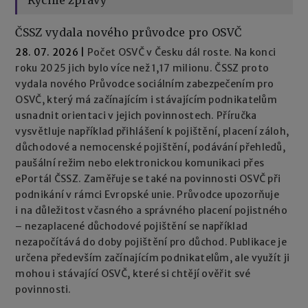
ČSSZ vydala nového průvodce pro OSVČ
28. 07. 2026
|
Počet OSVČ v Česku dál roste. Na konci
roku 2025 jich bylo více než 1,17 milionu. ČSSZ proto
vydala nového Průvodce sociálním zabezpečením pro
OSVČ, který má začínajícím i stávajícím podnikatelům
usnadnit orientaci v jejich povinnostech. Příručka
vysvětluje například přihlášení k pojištění, placení záloh,
důchodové a nemocenské pojištění, podávání přehledů,
paušální režim nebo elektronickou komunikaci přes
ePortál ČSSZ. Zaměřuje se také na povinnosti OSVČ při
podnikání v rámci Evropské unie. Průvodce upozorňuje
i na důležitost včasného a správného placení pojistného
– nezaplacené důchodové pojištění se například
nezapočítává do doby pojištění pro důchod. Publikace je
určena především začínajícím podnikatelům, ale využít ji
mohou i stávající OSVČ, které si chtějí ověřit své
povinnosti.