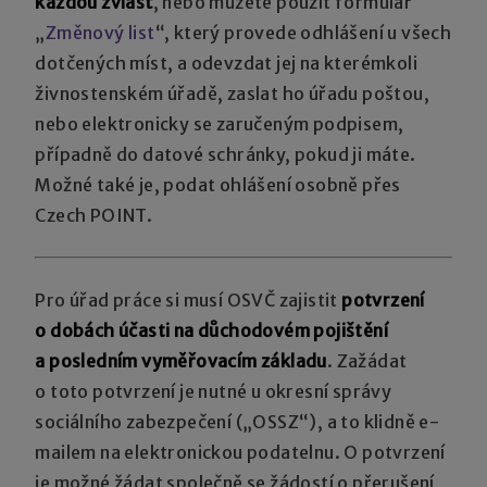
každou zvlášť
, nebo můžete použít formulář
„
Změnový list
“, který provede odhlášení u všech
dotčených míst, a odevzdat jej na kterémkoli
živnostenském úřadě, zaslat ho úřadu poštou,
nebo elektronicky se zaručeným podpisem,
případně do datové schránky, pokud ji máte.
Možné také je, podat ohlášení osobně přes
Czech POINT.
Pro úřad práce si musí OSVČ zajistit
potvrzení
o dobách účasti na důchodovém pojištění
a posledním vyměřovacím základu
. Zažádat
o toto potvrzení je nutné u okresní správy
sociálního zabezpečení („OSSZ“), a to klidně e-
mailem na elektronickou podatelnu. O potvrzení
je možné žádat společně se žádostí o přerušení