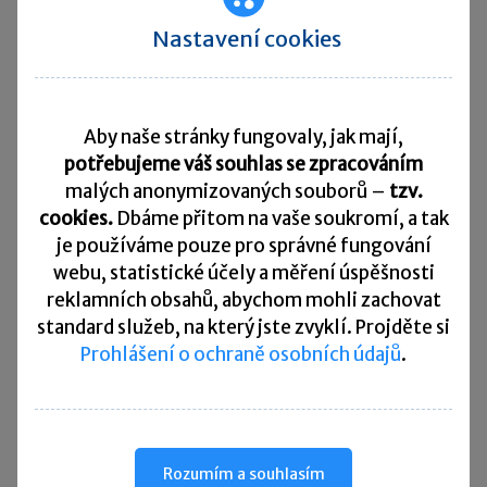
po zbytek podpůrčí doby
45 %
Nastavení cookies
vyměřovacího základu
.
Aby naše stránky fungovaly, jak mají,
Délka podpůrčí doby je:
potřebujeme váš souhlas se zpracováním
malých anonymizovaných souborů –
tzv.
do 50 let v délce
5 měsíců
,
cookies.
Dbáme přitom na vaše soukromí, a tak
od 50 do 55 let v délce
8 měsíců
,
je
používáme pouze pro správné fungování
webu, statistické účely a měření úspěšnosti
nad 55 let v délce
11 měsíců
.
reklamních obsahů, abychom mohli zachovat
standard služeb, na který jste zvyklí. Projděte si
Pozor, pokud budete mít
nárok na podporu
Prohlášení o ochraně osobních údajů
.
v nezaměstnanosti, není možné pobírat zároveň
kompenzační bonus
. Kompenzační bonus se
poskytuje pouze za ty dny, za které nebyla
vyplacena podpora v nezaměstnanosti.
Rozumím a souhlasím