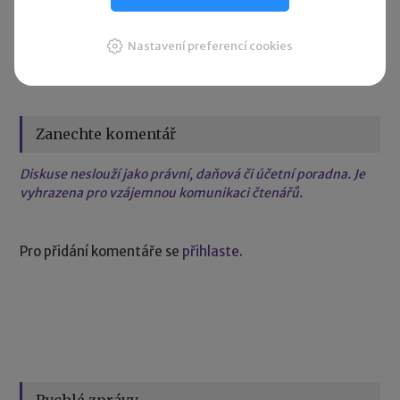
Sdílet:
Nastavení preferencí cookies
Zanechte komentář
Diskuse neslouží jako právní, daňová či účetní poradna. Je
vyhrazena pro vzájemnou komunikaci čtenářů.
Pro přidání komentáře se
přihlaste
.
Rychlé zprávy