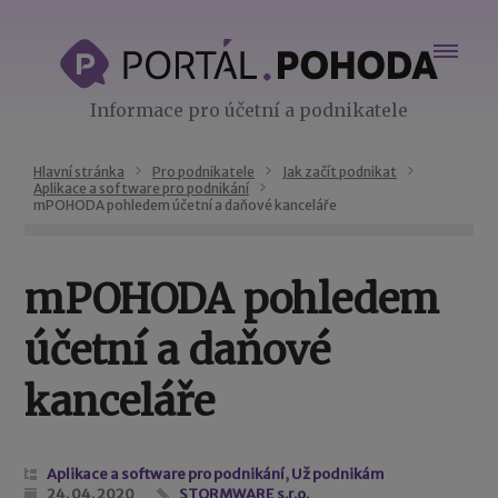
Informace pro účetní a podnikatele
Hlavní stránka
Pro podnikatele
Jak začít podnikat
Aplikace a software pro podnikání
mPOHODA pohledem účetní a daňové kanceláře
mPOHODA pohledem
účetní a daňové
kanceláře
Aplikace a software pro podnikání
,
Už podnikám
24. 04. 2020
STORMWARE s.r.o.