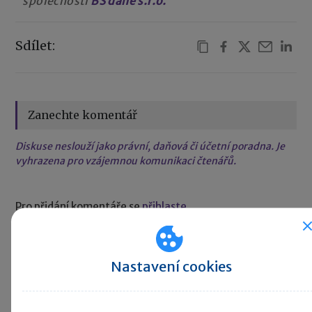
společností
BS daně s.r.o.
Sdílet:
Zanechte komentář
Diskuse neslouží jako právní, daňová či účetní poradna. Je
vyhrazena pro vzájemnou komunikaci čtenářů.
Pro přidání komentáře se
přihlaste
.
Nastavení cookies