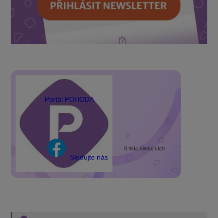
Portál POHODA
8 tisíc sledujících
Sledujte nás