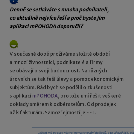
Denně se setkáváte s mnoha podnikateli,
co aktuálně nejvíce řeší a proč byste jim
aplikaci mPOHODA doporučil?
V současné době prožíváme složité období
a mnozí živnostníci, podnikatelé a firmy
se obávají o svoji budoucnost. Na různých
úrovních se tak řeší úlevy a pomoc ekonomickým
subjektům. Rád bych se podělil o zkušenosti
s aplikací
mPOHODA
, protože umí řešit veškeré
doklady směrem k odběratelům. Od prodejek
až k fakturám. Samozřejmostí je EET.