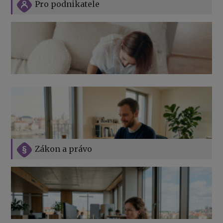
Pro podnikatele
Zákon a právo
Jak na podnikání při rodičovské dovolené
Přehledy pro OSSZ a zdravotní pojišťovny – jak na ně
v roce 2026