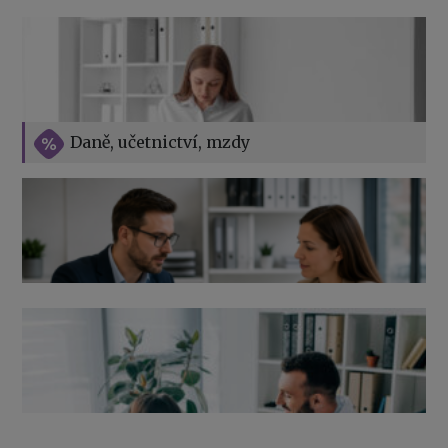
Vše o překážkách v práci na straně zaměstnavatele
Daně, učetnictví, mzdy
Výpověď ze zdravotních důvodů 2026 – průvodce pro
zaměstnavatele