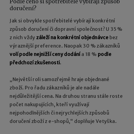
Podle čeho si spotřebitelé vybírají způsob
doručení?
Jak si obvykle spotřebitelé vybírají konkrétní
způsob doručení či dopravní společnost? U 35 %
z nich vždy
záleží na konkrétní objednávce
bez
výraznější preference. Naopak 30 % zákazníků
volí podle nejnižší ceny dodání
a 18 %
podle
předchozí zkušenosti
.
„Největší roli samozřejmě hraje objednané
zboží. Pro řadu zákazníků je ale nadále
nejdůležitější cena. Na druhou stranu stále roste
počet nakupujících, kteří využívají
nejpohodlnějších či nejrychlejších způsobů
doručení zboží z e-shopů,“ doplňuje Vetyška.