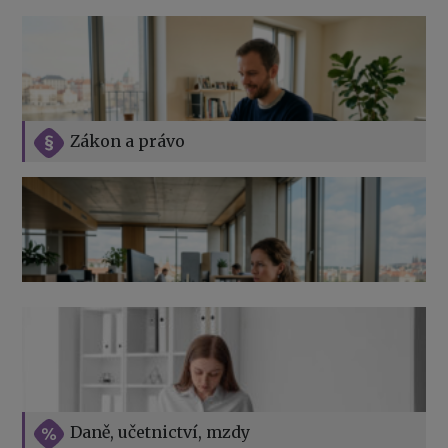
Zákon a právo
Jak na podnikání při rodičovské dovolené
Přehledy pro OSSZ a zdravotní pojišťovny – jak na ně
v roce 2026
Vše o překážkách v práci na straně zaměstnavatele
Daně, učetnictví, mzdy