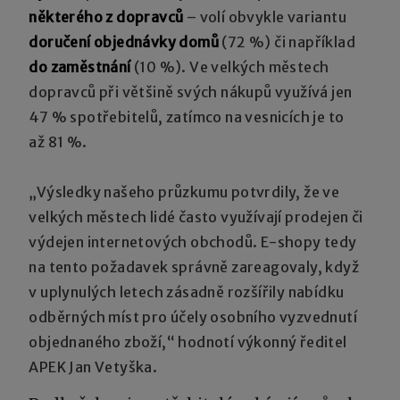
některého z dopravců
– volí obvykle variantu
doručení objednávky domů
(72 %) či například
do zaměstnání
(10 %). Ve velkých městech
dopravců při většině svých nákupů využívá jen
47 % spotřebitelů, zatímco na vesnicích je to
až 81 %.
„Výsledky našeho průzkumu potvrdily, že ve
velkých městech lidé často využívají prodejen či
výdejen internetových obchodů. E-shopy tedy
na tento požadavek správně zareagovaly, když
v uplynulých letech zásadně rozšířily nabídku
odběrných míst pro účely osobního vyzvednutí
objednaného zboží,“ hodnotí výkonný ředitel
APEK Jan Vetyška.