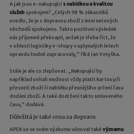
A jak jsou e-nakupující
s nabídkou a kvalitou
služeb
spokojeni? „Celých 98 % zákazníků
uvedlo, že je s dopravou zboží z internetových
obchodů spokojeno. Takto pozitivní výsledek
nás příjemně překvapil, avšak je třeba říct, že
v oblasti logistiky e-shopy v uplynulých letech
opravdu hodně zapracovaly,“ říká Jan Vetyška.
Stále je ale co zlepšovat. „Nakupující by
například uvítali možnost vždy platit kartou při
převzetí zboží či nabídku přesnějšího určení času
dodání zboží. A také dodržení takto smluveného
času,“ dodává.
Důležitá je také cena za dopravu
APEK se ve svém výzkumu věnoval také
významu