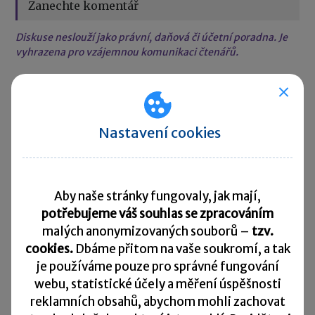
Zanechte komentář
Diskuse neslouží jako právní, daňová či účetní poradna. Je
vyhrazena pro vzájemnou komunikaci čtenářů.
Pro přidání komentáře se
přihlaste
.
Nastavení cookies
Aby naše stránky fungovaly, jak mají,
potřebujeme váš souhlas se zpracováním
Rychlé zprávy
malých anonymizovaných souborů –
tzv.
cookies.
Dbáme přitom na vaše soukromí, a tak
ČSSZ vydala nového průvodce pro OSVČ
je
používáme pouze pro správné fungování
28. 07. 2026
|
Počet OSVČ v Česku dál roste. Na konci
webu, statistické účely a měření úspěšnosti
roku 2025 jich bylo více než 1,17 milionu. ČSSZ proto
reklamních obsahů, abychom mohli zachovat
vydala nového Průvodce sociálním zabezpečením pro