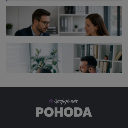
Výpověď ze zdravotních důvodů 2026 – průvodce pro
zaměstnavatele
Co pohlídat při přebírání účetnictví
Změny ve zdravotním pojištění v roce 2026