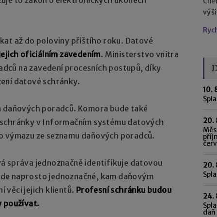
Cíl
výš
Ryc
kat až do poloviny příštího roku. Datové
jejich oficiálním zavedením
. Ministerstvo vnitra
D
dců na zavedení procesních postupů, díky
ení datové schránky.
10. 
Spl
ra daňových poradců. Komora bude také
20. 
eli schránky v Informačním systému datových
Měsí
ho výmazu ze seznamu daňových poradců.
příj
čer
á správa jednoznačně identifikuje datovou
20. 
Spla
ude naprosto jednoznačné, kam daňovým
věci jejich klientů.
Profesní schránku budou
24. 
y používat.
Spla
daň 