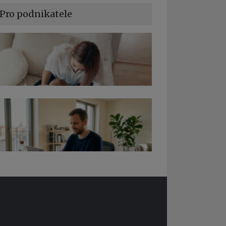
Pro podnikatele
a podnikání při rodičovské dovolené
edy pro OSSZ a zdravotní pojišťovny –
 ně v roce 2026