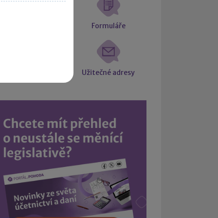
atové schránky
Formuláře
Intrastat
Užitečné adresy