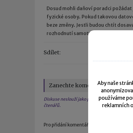
Dosud mohli daňoví poradci požádat j
fyzické osoby. Pokud takovou datovou
beze změny. Jestli budou chtít dosav
rozhodnutí samotných držitelů těcht
Sdílet:
Aby naše stránk
Zanechte komentář
anonymizova
používáme pou
Diskuse neslouží jako právní, daňová či úče
reklamních o
čtenářů.
Pro přidání komentáře se
přihlaste
.