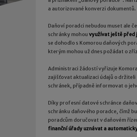
a autorizované konverzi dokumentů.
Daňoví poradci nebudou muset ale če
schránky mohou
využívat ještě před 
se dohodlo s Komorou daňových pora
kterým mohou už dnes požádat o zříz
Administraci žádostí vyřizuje Komo
zajišťovat aktualizaci údajů o držit
schránek, případně informovat o je
Díky profesní datové schránce daňov
schránku daňového poradce, čímž b
poradcům doručovat v daňovém řízení 
finanční úřady uznávat a automatick