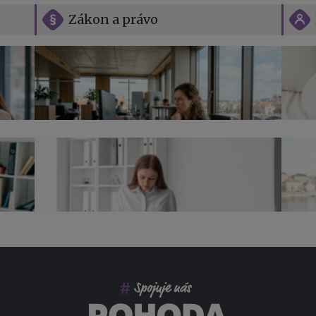
Zákon a právo
Vše o překážkách v práci na straně
zaměstnavatele
Jak n
Přehl
jak na