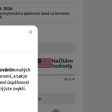
8. 2026
vé přiznání a splatnost daně za červenec
6
hled všech termínů ►
urzovní lístek
Načítám
Načítám
hodnoty
hodnoty
acováním
malých
romí, a tak je
Více ▼
ení úspěšnosti
 jste zvyklí.
žitečné informace