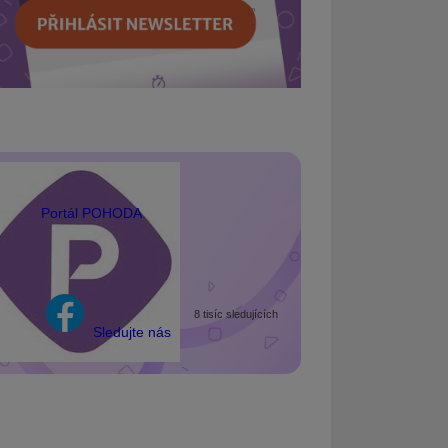
Portál POHODA
8 tisíc sledujících
Sledujte nás