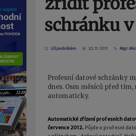
zřídit prof
schránku v
Už podnikám
22. 11. 2011
Mgr. Mi
Profesní datové schránky m
dnes. Osm měsíců před tím,
automaticky.
Automatické zřízení profesních dato
července 2012.
Půjde o profesní dato
a příznakem „daňový poradce“. Nařiz