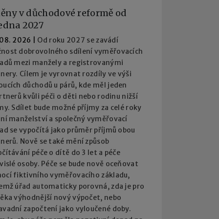
ěny v důchodové reformě od
ledna 2027
 08. 2026
|
Od roku 2027 se zavádí
nost dobrovolného sdílení vyměřovacích
ladů mezi manžely a registrovanými
nery. Cílem je vyrovnat rozdíly ve výši
oucích důchodů u párů, kde měl jeden
rtnerů kvůli péči o děti nebo rodinu nižší
my. Sdílet bude možné příjmy za celé roky
ání manželství a společný vyměřovací
lad se vypočítá jako průměr příjmů obou
tnerů. Nově se také mění způsob
čítávání péče o dítě do 3 let a péče
ávislé osoby. Péče se bude nově oceňovat
ocí fiktivního vyměřovacího základu,
čemž úřad automaticky porovná, zda je pro
věka výhodnější nový výpočet, nebo
avadní započtení jako vyloučené doby.