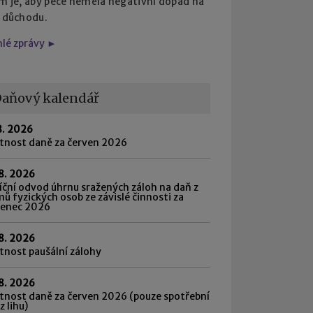
em je, aby péče neměla negativní dopad na
i důchodu.
hlé zprávy ►
aňový kalendář
8. 2026
atnost daně za červen 2026
8. 2026
ční odvod úhrnu sražených záloh na daň z
mů fyzických osob ze závislé činnosti za
venec 2026
8. 2026
tnost paušální zálohy
8. 2026
tnost daně za červen 2026 (pouze spotřební
z lihu)