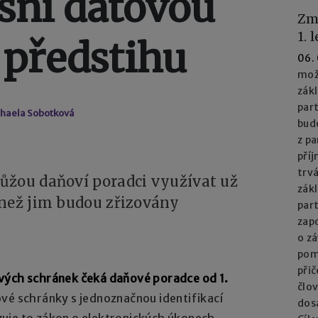
esní datovou
Zm
1. 
 předstihu
06.
mož
zák
part
chaela Sobotková
bud
z pa
příj
trv
ůžou daňoví poradci využívat už
zák
 než jim budou zřizovány
par
zapo
o z
pom
při
vých schránek čeká daňové poradce od 1.
člo
vé schránky s jednoznačnou identifikací
dos
uje to zákon o elektronických úkonech