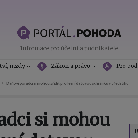
Informace pro účetní a podnikatele
tví, mzdy
Zákon a právo
Pro pod
Daňoví poradci si mohou zřídit profesní datovou schránku v předstihu
adci si mohou
R