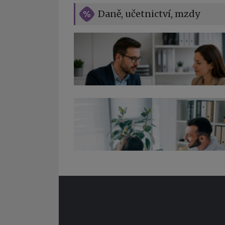
Daně, učetnictví, mzdy
Co pohlídat při přebírání účetnictví