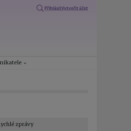
Přihlásit
Vytvořit účet
nikatele
ychlé zprávy