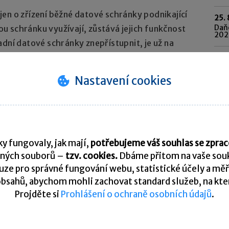
en o zřízení běžné datové schránky podnikající
25. 
Daňo
 schránku využívají, zůstává jejich funkčnost
202
adní datové schránky znepřístupnit, je už na
o schránek.
Pře
Nastavení cookies
K
y fungovaly, jak mají,
potřebujeme váš souhlas se zpr
ných souborů –
tzv. cookies.
Dbáme přitom na vaše souk
ze pro správné fungování webu, statistické účely a měř
tní poradna. Je vyhrazena pro vzájemnou komunikaci
bsahů, abychom mohli zachovat standard služeb, na který
Projděte si
Prohlášení o ochraně osobních údajů
.
U