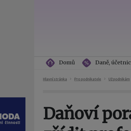
Domů
Daně, účetnic
Hlavní stránka
Pro podnikatele
Už podnikám
Daňoví por