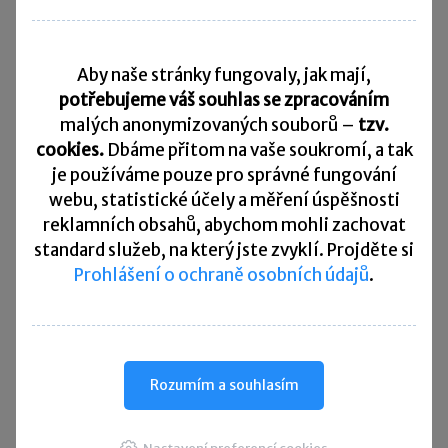
Daňový kalendář
Aby naše stránky fungovaly, jak mají,
10. 8. 2026
Splatnost daně za červen 2026
potřebujeme váš souhlas se zpracováním
malých anonymizovaných souborů –
tzv.
20. 8. 2026
cookies.
Dbáme přitom na vaše soukromí, a tak
Měsíční odvod úhrnu sražených záloh na daň z příjmů
fyzických osob ze závislé činnosti za červenec 2026
je
používáme pouze pro správné fungování
webu, statistické účely a měření úspěšnosti
20. 8. 2026
reklamních obsahů, abychom mohli zachovat
Splatnost paušální zálohy
standard služeb, na který jste zvyklí. Projděte si
Prohlášení o ochraně osobních údajů
.
24. 8. 2026
Splatnost daně za červen 2026 (pouze spotřební daň z lihu)
25. 8. 2026
Daňové přiznání a splatnost daně za červenec 2026
Rozumím a souhlasím
Přehled všech termínů ►