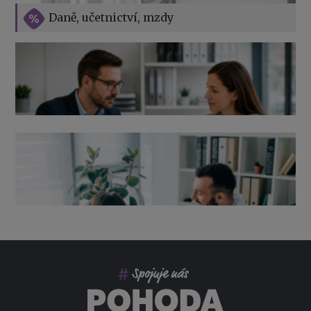
Vše o překážkách v práci na straně zaměstnavatele
Daně, učetnictví, mzdy
Výpověď ze zdravotních důvodů 2026 – průvodce pro
zaměstnavatele
Co pohlídat při přebírání účetnictví