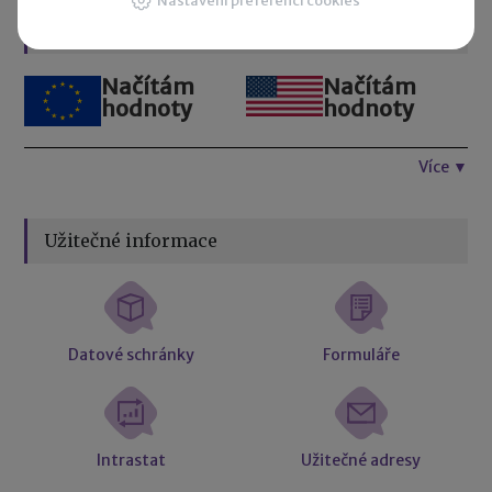
Nastavení preferencí cookies
Kurzovní lístek
Načítám
Načítám
hodnoty
hodnoty
Více ▼
Užitečné informace
Datové schránky
Formuláře
Intrastat
Užitečné adresy