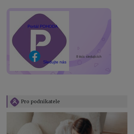
Portál POHODA
8 tisíc sledujících
Sledujte nás
Pro podnikatele