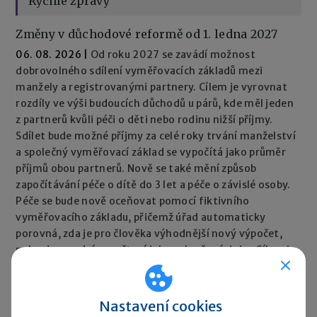
Rychlé zprávy
Změny v důchodové reformě od 1. ledna 2027
06. 08. 2026
|
Od roku 2027 se zavádí možnost
dobrovolného sdílení vyměřovacích základů mezi
manžely a registrovanými partnery. Cílem je vyrovnat
rozdíly ve výši budoucích důchodů u párů, kde měl jeden
z partnerů kvůli péči o děti nebo rodinu nižší příjmy.
Sdílet bude možné příjmy za celé roky trvání manželství
a společný vyměřovací základ se vypočítá jako průměr
příjmů obou partnerů. Nově se také mění způsob
započítávání péče o dítě do 3 let a péče o závislé osoby.
Péče se bude nově oceňovat pomocí fiktivního
vyměřovacího základu, přičemž úřad automaticky
porovná, zda je pro člověka výhodnější nový výpočet,
nebo dosavadní započtení jako vyloučené doby. Cílem je,
aby péče neměla negativní dopad na výši důchodu.
Rychlé zprávy ►
Nastavení cookies