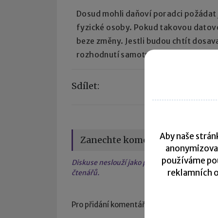
Dosud mohli daňoví poradci požádat j
fyzické osoby. Pokud takovou datovou
beze změny. Jestli budou chtít dosav
rozhodnutí samotných držitelů těcht
Sdílet:
Aby naše stránk
Zanechte komentář
anonymizova
používáme pou
Diskuse neslouží jako právní, daňová či úče
reklamních o
čtenářů.
Pro přidání komentáře se
přihlaste
.