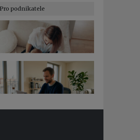
Pro podnikatele
a podnikání při rodičovské dovolené
edy pro OSSZ a zdravotní pojišťovny –
 ně v roce 2026