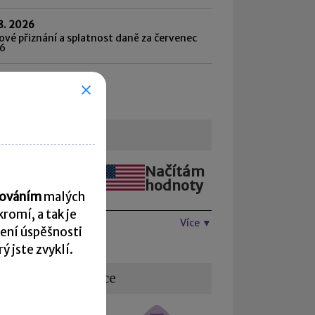
8. 2026
vé přiznání a splatnost daně za červenec
6
hled všech termínů ►
urzovní lístek
Načítám
Načítám
hodnoty
hodnoty
acováním
malých
romí, a tak je
Více ▼
ení úspěšnosti
 jste zvyklí.
žitečné informace