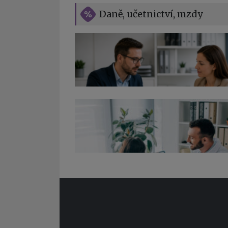
Daně, učetnictví, mzdy
Co pohlídat při přebírání účetnictví