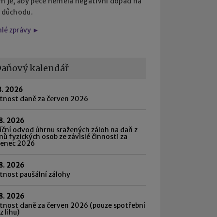
em je, aby péče neměla negativní dopad na
i důchodu.
hlé zprávy ►
aňový kalendář
8. 2026
atnost daně za červen 2026
8. 2026
ční odvod úhrnu sražených záloh na daň z
mů fyzických osob ze závislé činnosti za
venec 2026
8. 2026
tnost paušální zálohy
8. 2026
tnost daně za červen 2026 (pouze spotřební
z lihu)