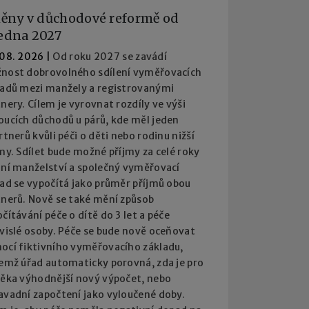
ěny v důchodové reformě od
ledna 2027
 08. 2026
|
Od roku 2027 se zavádí
nost dobrovolného sdílení vyměřovacích
ladů mezi manžely a registrovanými
nery. Cílem je vyrovnat rozdíly ve výši
oucích důchodů u párů, kde měl jeden
rtnerů kvůli péči o děti nebo rodinu nižší
my. Sdílet bude možné příjmy za celé roky
ání manželství a společný vyměřovací
lad se vypočítá jako průměr příjmů obou
tnerů. Nově se také mění způsob
čítávání péče o dítě do 3 let a péče
ávislé osoby. Péče se bude nově oceňovat
ocí fiktivního vyměřovacího základu,
čemž úřad automaticky porovná, zda je pro
věka výhodnější nový výpočet, nebo
avadní započtení jako vyloučené doby.