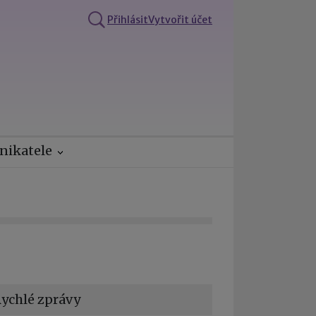
Přihlásit
Vytvořit účet
nikatele
ychlé zprávy