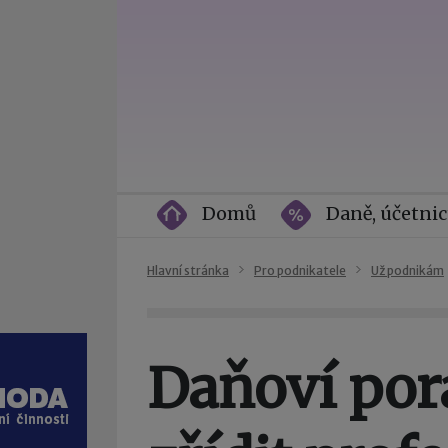
Domů
Daně, účetnic
Hlavní stránka
Pro podnikatele
Už podnikám
Daňoví por