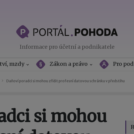
Informace pro účetní a podnikatele
tví, mzdy
Zákon a právo
Pro pod
Daňoví poradci si mohou zřídit profesní datovou schránku v předstihu
adci si mohou
R