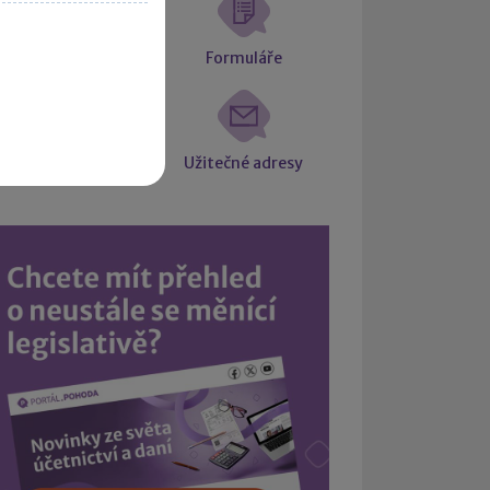
atové schránky
Formuláře
Intrastat
Užitečné adresy