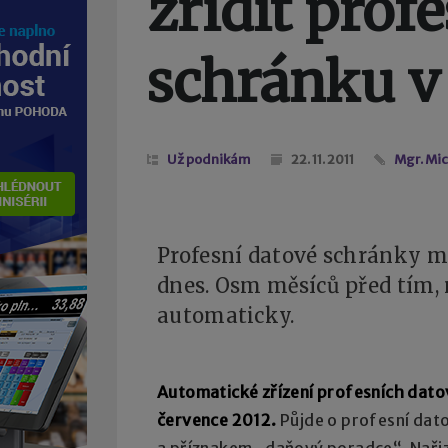
zřídit prof
schránku v
Už podnikám
22. 11. 2011
Mgr. Mi
Profesní datové schránky m
dnes. Osm měsíců před tím,
automaticky.
Automatické zřízení profesních dato
července 2012.
Půjde o profesní dato
a příznakem „daňový poradce“. Nařiz