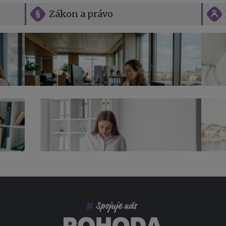
Zákon a právo
Vše o překážkách v práci na straně
zaměstnavatele
Jak n
Přehl
jak na