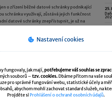
en o zřízení běžné datové schránky podnikající
25. 
Daňo
 schránku využívají, zůstává jejich funkčnost
202
adní datové schránky znepřístupnit, je už na
o schránek.
Pře
Nastavení cookies
K
y fungovaly, jak mají,
potřebujeme váš souhlas se zpr
ných souborů –
tzv. cookies.
Dbáme přitom na vaše souk
ze pro správné fungování webu, statistické účely a měř
tní poradna. Je vyhrazena pro vzájemnou komunikaci
bsahů, abychom mohli zachovat standard služeb, na který
Projděte si
Prohlášení o ochraně osobních údajů
.
U