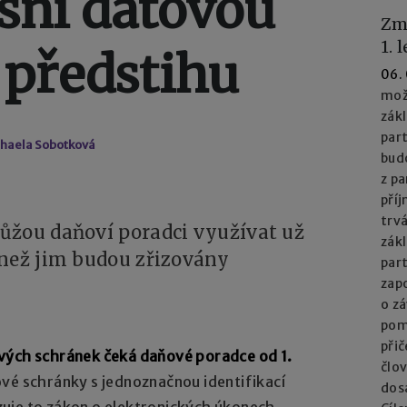
esní datovou
Zm
1. 
 předstihu
06.
mož
zák
part
chaela Sobotková
bud
z pa
příj
trv
ůžou daňoví poradci využívat už
zák
 než jim budou zřizovány
par
zapo
o z
pom
při
vých schránek čeká daňové poradce od 1.
člo
vé schránky s jednoznačnou identifikací
dos
uje to zákon o elektronických úkonech