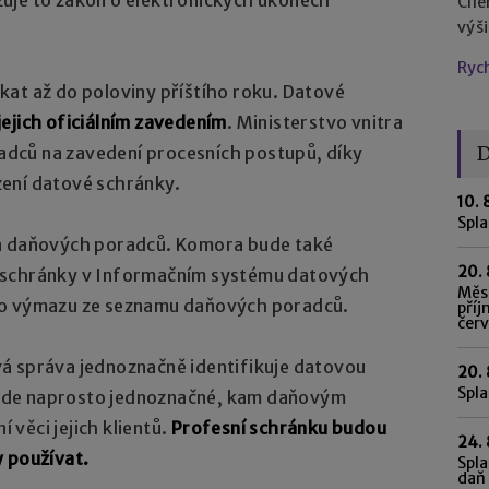
Cíl
výš
Ryc
kat až do poloviny příštího roku. Datové
jejich oficiálním zavedením
. Ministerstvo vnitra
D
dců na zavedení procesních postupů, díky
ení datové schránky.
10. 
Spl
ra daňových poradců. Komora bude také
20. 
eli schránky v Informačním systému datových
Měsí
ho výmazu ze seznamu daňových poradců.
příj
čer
á správa jednoznačně identifikuje datovou
20. 
Spla
ude naprosto jednoznačné, kam daňovým
věci jejich klientů.
Profesní schránku budou
24. 
y používat.
Spla
daň 