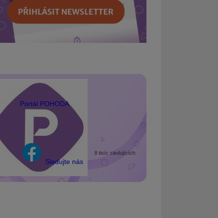
Portál POHODA
8 tisíc sledujících
Sledujte nás