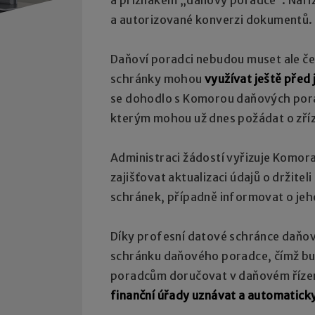
a autorizované konverzi dokumentů.
Daňoví poradci nebudou muset ale če
schránky mohou
využívat ještě před 
se dohodlo s Komorou daňových pora
kterým mohou už dnes požádat o zříz
Administraci žádostí vyřizuje Komo
zajišťovat aktualizaci údajů o držit
schránek, případně informovat o je
Díky profesní datové schránce daňov
schránku daňového poradce, čímž b
poradcům doručovat v daňovém řízení 
finanční úřady uznávat a automatick