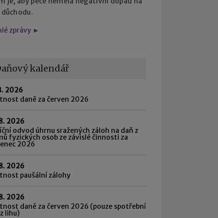
em je, aby péče neměla negativní dopad na
i důchodu.
hlé zprávy ►
aňový kalendář
8. 2026
atnost daně za červen 2026
8. 2026
ční odvod úhrnu sražených záloh na daň z
mů fyzických osob ze závislé činnosti za
venec 2026
8. 2026
tnost paušální zálohy
8. 2026
tnost daně za červen 2026 (pouze spotřební
z lihu)