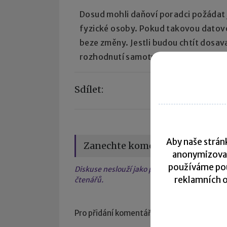
Dosud mohli daňoví poradci požádat j
fyzické osoby. Pokud takovou datovou
beze změny. Jestli budou chtít dosav
rozhodnutí samotných držitelů těcht
Sdílet:
Aby naše stránk
Zanechte komentář
anonymizova
používáme pou
Diskuse neslouží jako právní, daňová či úče
reklamních o
čtenářů.
Pro přidání komentáře se
přihlaste
.