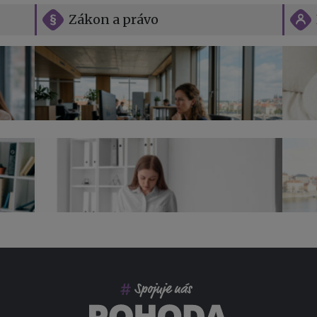
Zákon a právo
Vše o překážkách v práci na straně
zaměstnavatele
Jak n
Přehl
jak na