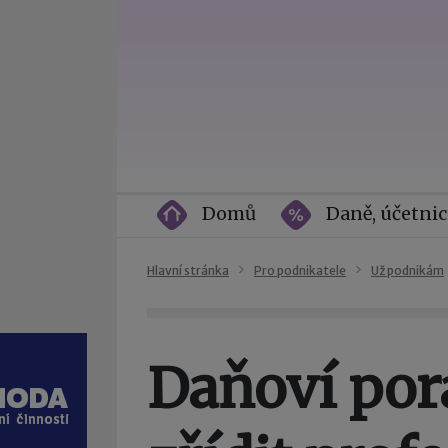
Domů
Daně, účetnic
Hlavní stránka
Pro podnikatele
Už podnikám
Daňoví por