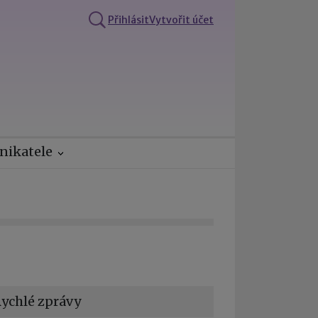
Přihlásit
Vytvořit účet
nikatele
ychlé zprávy