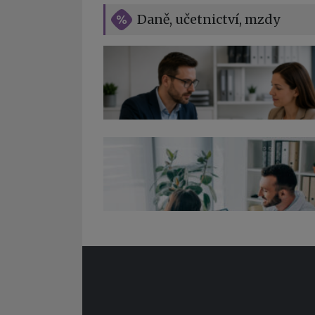
Daně, učetnictví, mzdy
Co pohlídat při přebírání účetnictví