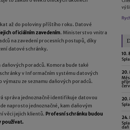
Cíl
výš
Ryc
kat až do poloviny příštího roku. Datové
jejich oficiálním zavedením
. Ministerstvo vnitra
D
dců na zavedení procesních postupů, díky
ení datové schránky.
10. 
Spl
ra daňových poradců. Komora bude také
20. 
eli schránky v Informačním systému datových
Měsí
ho výmazu ze seznamu daňových poradců.
příj
čer
á správa jednoznačně identifikuje datovou
20. 
Spla
ude naprosto jednoznačné, kam daňovým
věci jejich klientů.
Profesní schránku budou
24. 
y používat.
Spla
daň 