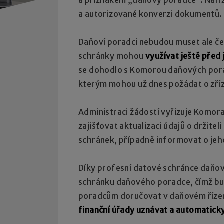
a autorizované konverzi dokumentů.
Daňoví poradci nebudou muset ale če
schránky mohou
využívat ještě před 
se dohodlo s Komorou daňových pora
kterým mohou už dnes požádat o zříz
Administraci žádostí vyřizuje Komo
zajišťovat aktualizaci údajů o držit
schránek, případně informovat o je
Díky profesní datové schránce daňov
schránku daňového poradce, čímž b
poradcům doručovat v daňovém řízení 
finanční úřady uznávat a automatick