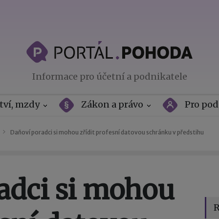
Informace pro účetní a podnikatele
tví, mzdy
Zákon a právo
Pro pod
Daňoví poradci si mohou zřídit profesní datovou schránku v předstihu
adci si mohou
R