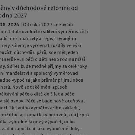
ěny v důchodové reformě od
ledna 2027
 08. 2026
|
Od roku 2027 se zavádí
nost dobrovolného sdílení vyměřovacích
ladů mezi manžely a registrovanými
nery. Cílem je vyrovnat rozdíly ve výši
oucích důchodů u párů, kde měl jeden
rtnerů kvůli péči o děti nebo rodinu nižší
my. Sdílet bude možné příjmy za celé roky
ání manželství a společný vyměřovací
lad se vypočítá jako průměr příjmů obou
tnerů. Nově se také mění způsob
čítávání péče o dítě do 3 let a péče
ávislé osoby. Péče se bude nově oceňovat
ocí fiktivního vyměřovacího základu,
čemž úřad automaticky porovná, zda je pro
věka výhodnější nový výpočet, nebo
avadní započtení jako vyloučené doby.