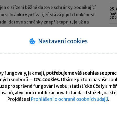
en o zřízení běžné datové schránky podnikající
25. 
Daňo
 schránku využívají, zůstává jejich funkčnost
202
adní datové schránky znepřístupnit, je už na
o schránek.
Pře
Nastavení cookies
K
y fungovaly, jak mají,
potřebujeme váš souhlas se zpr
ných souborů –
tzv. cookies.
Dbáme přitom na vaše souk
ze pro správné fungování webu, statistické účely a měř
tní poradna. Je vyhrazena pro vzájemnou komunikaci
bsahů, abychom mohli zachovat standard služeb, na který
Projděte si
Prohlášení o ochraně osobních údajů
.
U