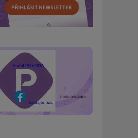
Portál POHODA
8 tisíc sledujících
Sledujte nás