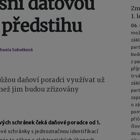
esní datovou
Zm
1. 
 předstihu
06.
mož
zák
part
chaela Sobotková
bud
z pa
příj
trv
ůžou daňoví poradci využívat už
zák
 než jim budou zřizovány
par
zapo
o z
pom
při
vých schránek čeká daňové poradce od 1.
člo
vé schránky s jednoznačnou identifikací
dos
uje to zákon o elektronických úkonech