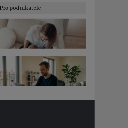
Pro podnikatele
a podnikání při rodičovské dovolené
edy pro OSSZ a zdravotní pojišťovny –
 ně v roce 2026