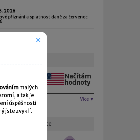
8. 2026
vé přiznání a splatnost daně za červenec
6
hled všech termínů ►
urzovní lístek
Načítám
Načítám
hodnoty
hodnoty
acováním
malých
romí, a tak je
Více ▼
ení úspěšnosti
 jste zvyklí.
žitečné informace