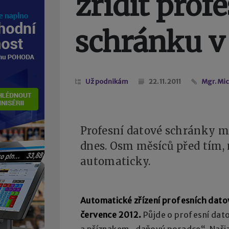
zřídit prof
schránku v
Už podnikám
22. 11. 2011
Mgr. Mi
Profesní datové schránky m
dnes. Osm měsíců před tím,
automaticky.
Automatické zřízení profesních dato
července 2012.
Půjde o profesní dato
a příznakem „daňový poradce“. Nařiz