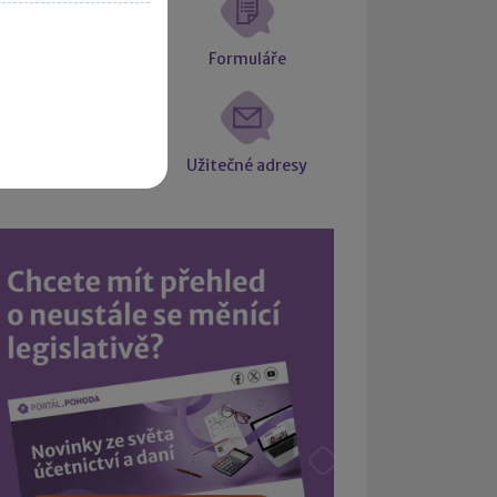
atové schránky
Formuláře
Intrastat
Užitečné adresy