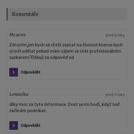
Komentáře
Mcacos
před 2 roky
Zdravím,jen bych se chtěl zeptat na živnost kterou bych
si měl udělat pokud mám zájem se stát profesionálním
sazkarem?Děkuji za odpověď ed
Odpovědět
Lemurka
před 7 roky
díky moc za tyto informace. Dost se mi hodí, když teď
začínám podnikat.
Odpovědět