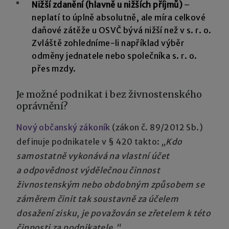
Nižší zdanění (hlavně u nižších příjmů)
–
neplatí to úplně absolutně, ale míra celkové
daňové zátěže u OSVČ bývá nižší než v s. r. o.
Zvláště zohledníme-li například výběr
odměny jednatele nebo společníka s. r. o.
přes mzdy.
Je možné podnikat i bez živnostenského
oprávnění?
Nový občanský zákoník
(zákon č. 89/2012 Sb.)
definuje podnikatele v § 420 takto:
„Kdo
samostatně vykonává na vlastní účet
a odpovědnost výdělečnou činnost
živnostenským nebo obdobným způsobem se
záměrem činit tak soustavně za účelem
dosažení zisku, je považován se zřetelem k této
činnosti za podnikatele.“