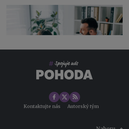
Výpověď ze zdravotních důvodů 2026 – průvodce pro
zaměstnavatele
Co pohlídat při přebírání účetnictví
Změny ve zdravotním pojištění v roce 2026
Kontaktujte nás
Autorský tým
Nahoru