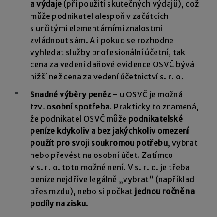
a výdaje
(při použití skutečných výdajů), což
může podnikatel alespoň v začátcích
s určitými elementárními znalostmi
zvládnout sám. A i pokud se rozhodne
vyhledat služby profesionální účetní, tak
cena za vedení daňové evidence OSVČ bývá
nižší než cena za vedení účetnictví s. r. o.
Snadné výběry peněz
– u OSVČ je možná
tzv.
osobní spotřeba
. Prakticky to znamená,
že podnikatel OSVČ může
podnikatelské
peníze kdykoliv a bez jakýchkoliv omezení
použít pro svoji soukromou potřebu
, vybrat
nebo převést na osobní účet. Zatímco
v s. r. o. toto možné není. V s. r. o. je třeba
peníze nejdříve legálně „vybrat“ (například
přes mzdu), nebo si počkat
jednou ročně na
podíly na zisku
.