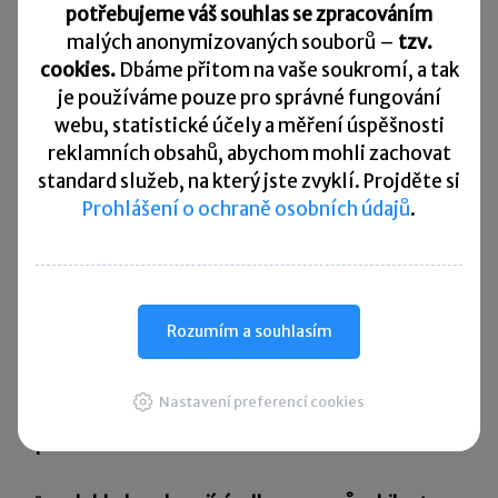
potřebujeme váš souhlas se zpracováním
Živnostenský úřad rozhodne o udělení koncese
malých anonymizovaných souborů –
tzv.
cookies.
Dbáme přitom na vaše soukromí, a tak
do 30 dnů
.
je
používáme pouze pro správné fungování
Ohlášení živnosti vázané nebo řemeslné
webu, statistické účely a měření úspěšnosti
reklamních obsahů, abychom mohli zachovat
Podnikatel musí splnit
všeobecné podmínky
standard služeb, na který jste zvyklí. Projděte si
a
zvláštní podmínky na odbornou způsobilost
.
Prohlášení o ochraně osobních údajů
.
Ohlášení je možno podat osobně u kteréhokoliv
obecního živnostenského úřadu, poslat poštou,
elektronicky nebo prostřednictvím Czech
POINT.
Rozumím a souhlasím
Ohlášení se provádí přes
Jednotný registrační
Nastavení preferencí cookies
formulář pro fyzické osoby
, ke kterému se
přikládá: