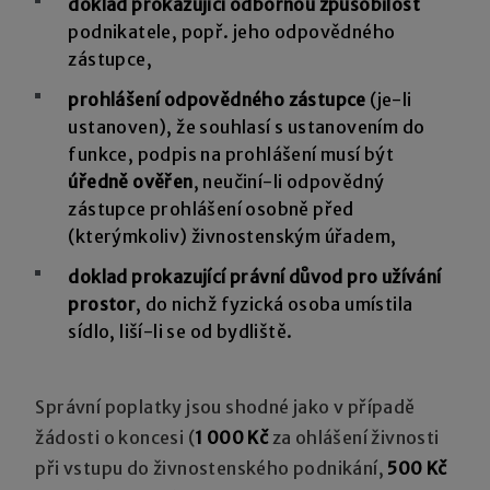
doklad prokazující odbornou způsobilost
podnikatele, popř. jeho odpovědného
zástupce,
prohlášení odpovědného zástupce
(je-li
ustanoven), že souhlasí s ustanovením do
funkce, podpis na prohlášení musí být
úředně ověřen
, neučiní-li odpovědný
zástupce prohlášení osobně před
(kterýmkoliv) živnostenským úřadem,
doklad prokazující právní důvod pro užívání
prostor
, do nichž fyzická osoba umístila
sídlo, liší-li se od bydliště.
Správní poplatky jsou shodné jako v případě
žádosti o koncesi (
1 000 Kč
za ohlášení živnosti
při vstupu do živnostenského podnikání,
500 Kč