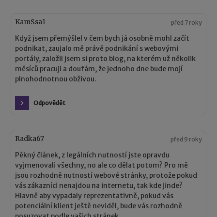
KamSsa1
před 7 roky
Když jsem přemýšlel v čem bych já osobně mohl začít
podnikat, zaujalo mě právě podnikání s webovými
portály, založil jsem si proto blog, na kterém už několik
měsíců pracuji a doufám, že jednoho dne bude mojí
plnohodnotnou obživou.
Odpovědět
Radka67
před 9 roky
Pěkný článek, z legálních nutností jste opravdu
vyjmenovali všechny, no ale co dělat potom? Pro mě
jsou rozhodně nutností webové stránky, protože pokud
vás zákazníci nenajdou na internetu, tak kde jinde?
Hlavně aby vypadaly reprezentativně, pokud vás
potenciální klient ještě neviděl, bude vás rozhodně
posuzovat podle vašich stránek.