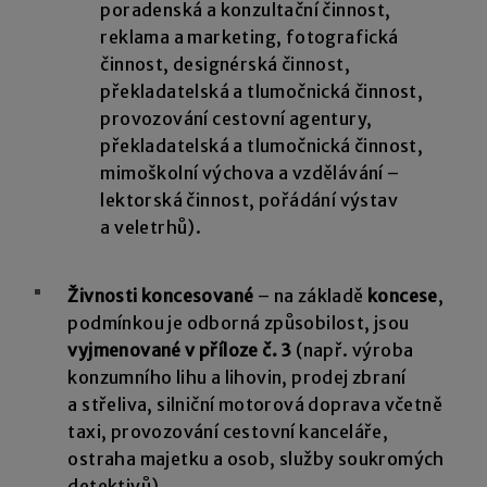
poradenská a konzultační činnost,
reklama a marketing, fotografická
činnost, designérská činnost,
překladatelská a tlumočnická činnost,
provozování cestovní agentury,
překladatelská a tlumočnická činnost,
mimoškolní výchova a vzdělávání –
lektorská činnost, pořádání výstav
a veletrhů).
Živnosti koncesované
– na základě
koncese
,
podmínkou je odborná způsobilost, jsou
vyjmenované v příloze č. 3
(např. výroba
konzumního lihu a lihovin, prodej zbraní
a střeliva, silniční motorová doprava včetně
taxi, provozování cestovní kanceláře,
ostraha majetku a osob, služby soukromých
detektivů).