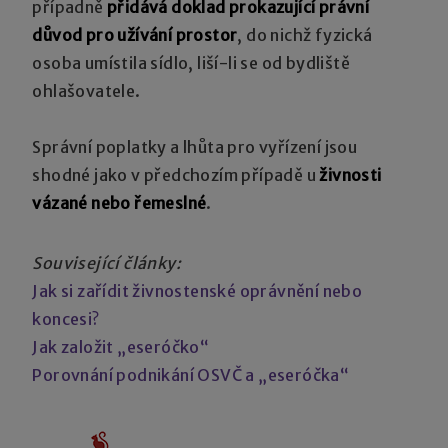
případně
přidává doklad prokazující právní
důvod pro užívání prostor
, do nichž fyzická
osoba umístila sídlo, liší-li se od bydliště
ohlašovatele.
Správní poplatky a lhůta pro vyřízení jsou
shodné jako v předchozím případě u
živnosti
vázané nebo řemeslné
.
Související články:
Jak si zařídit živnostenské oprávnění nebo
koncesi?
Jak založit „eseróčko“
Porovnání podnikání OSVČ a „eseróčka“