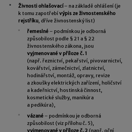
Živnosti ohlašovací
– na základě ohlášení (je
k tomu zapotřebí
výpis ze živnostenského
rejstříku
, dříve živnostenský list)
řemeslné
– podmínkou je odborná
způsobilost podle § 21 a § 22
živnostenského zákona, jsou
vyjmenované v příloze č. 1
(např. řeznictví, pekařství, pivovarnictví,
kovářství, zámečnictví, zlatnictví,
hodinářství, montáž, opravy, revize
a zkoušky elektrických zařízení, holičství
a kadeřnictví, hostinská činnost,
kosmetické služby, manikúra
a pedikúra),
vázané
– podmínkou je odborná
způsobilost (viz přílohu č. 5),
vyjmenované v příloze č. 2
(např. oční