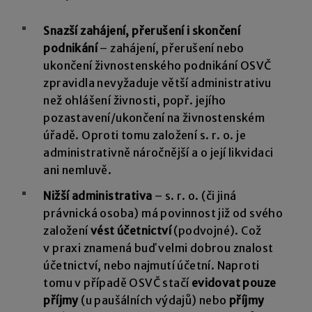
Snazší zahájení, přerušení i skončení
podnikání
– zahájení, přerušení nebo
ukončení živnostenského podnikání OSVČ
zpravidla nevyžaduje větší administrativu
než ohlášení živnosti, popř. jejího
pozastavení/ukončení na živnostenském
úřadě. Oproti tomu založení s. r. o. je
administrativně náročnější a o její likvidaci
ani nemluvě.
Nižší administrativa
– s. r. o. (či jiná
právnická osoba) má povinnost již od svého
založení
vést účetnictví
(podvojné). Což
v praxi znamená buď velmi dobrou znalost
účetnictví, nebo najmutí účetní. Naproti
tomu v případě OSVČ stačí
evidovat pouze
příjmy
(u paušálních výdajů) nebo
příjmy