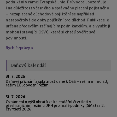
podnikání v rámci Evropské unie. Průvodce upozorňuje
i na důležitost včasného a správného placení pojistného
– nezaplacené důchodové pojištění se například
nezapočítává do doby pojištění pro důchod. Publikace je
určena především začínajícím podnikatelům, ale využít ji
mohou i stávající OSVČ, které si chtějí ověřit své
povinnosti.
Rychlé zprávy ►
Daňový kalendář
31. 7. 2026
Daňové přiznání a splatnost daně k OSS – režim mimo EU,
režim EU, dovozní režim
31. 7. 2026
Oznámení o výši obratů za kalendářní čtvrtletí v
přeshraničním režimu DPH pro malé podniky (SME) za 2.
čtvrtletí 2026