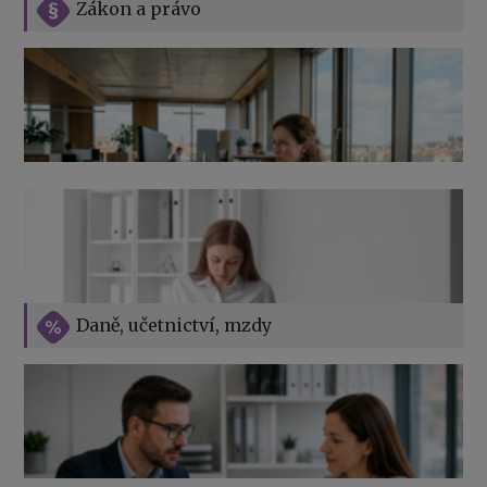
Zákon a právo
Jak na podnikání při rodičovské dovolené
Přehledy pro OSSZ a zdravotní pojišťovny – jak na ně
v roce 2026
Vše o překážkách v práci na straně zaměstnavatele
Daně, učetnictví, mzdy