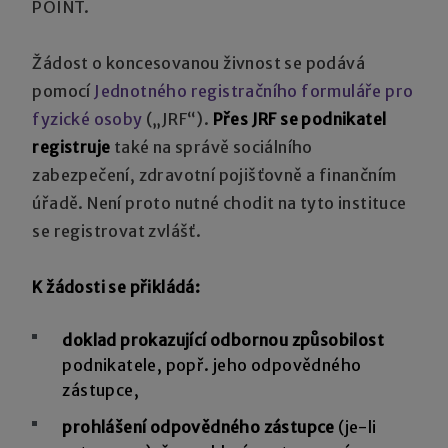
POINT.
Žádost o koncesovanou živnost se podává
pomocí
Jednotného registračního formuláře pro
fyzické osoby
(„JRF“).
Přes JRF se podnikatel
registruje
také na správě sociálního
zabezpečení, zdravotní pojišťovně a finančním
úřadě. Není proto nutné chodit na tyto instituce
se registrovat zvlášť.
K žádosti se přikládá:
doklad prokazující odbornou způsobilost
podnikatele, popř. jeho odpovědného
zástupce,
prohlášení odpovědného zástupce
(je-li