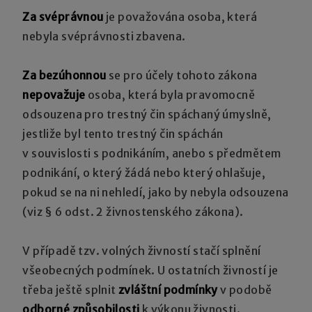
Za svéprávnou
je považována osoba, která
nebyla svéprávnosti zbavena.
Za bezúhonnou
se pro účely tohoto zákona
nepovažuje
osoba, která byla pravomocně
odsouzena pro trestný čin spáchaný úmyslně,
jestliže byl tento trestný čin spáchán
v souvislosti s podnikáním, anebo s předmětem
podnikání, o který žádá nebo který ohlašuje,
pokud se na ni nehledí, jako by nebyla odsouzena
(viz § 6 odst. 2 živnostenského zákona).
V případě tzv. volných živností stačí splnění
všeobecných podmínek. U ostatních živností je
třeba ještě splnit
zvláštní podmínky
v podobě
odborné způsobilosti
k výkonu živnosti.