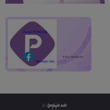
Portál POHODA
8 tisíc sledujících
Sledujte nás