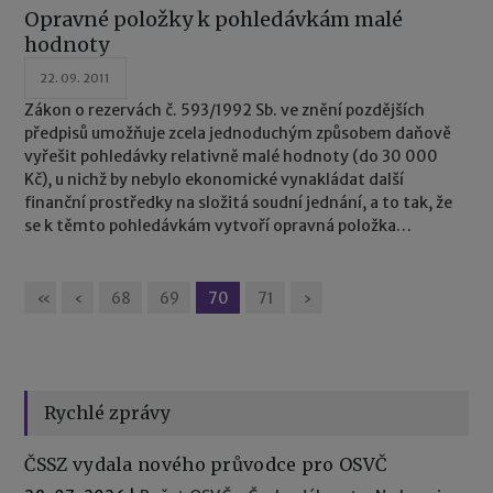
Opravné položky k pohledávkám malé
hodnoty
22. 09. 2011
Zákon o rezervách č. 593/1992 Sb. ve znění pozdějších
předpisů umožňuje zcela jednoduchým způsobem daňově
vyřešit pohledávky relativně malé hodnoty (do 30 000
Kč), u nichž by nebylo ekonomické vynakládat další
finanční prostředky na složitá soudní jednání, a to tak, že
se k těmto pohledávkám vytvoří opravná položka
jednorázově.
«
‹
68
69
70
71
›
Rychlé zprávy
ČSSZ vydala nového průvodce pro OSVČ