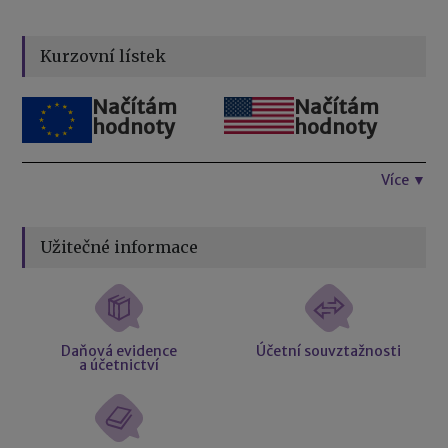
Kurzovní lístek
Načítám
Načítám
hodnoty
hodnoty
Více ▼
Užitečné informace
Daňová evidence
Účetní souvztažnosti
a účetnictví