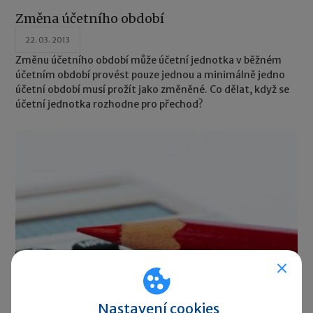
Změna účetního období
22. 03. 2013
Změnu účetního období může účetní jednotka v běžném
účetním období provést pouze jednou a minimálně jedno
účetní období musí prožít jako změněné. Co dělat, když se
účetní jednotka rozhodne pro přechod?
Nastavení cookies