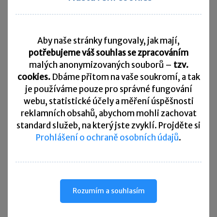
Opravné položky účetně i daňově
18. 03. 2013
Aby naše stránky fungovaly, jak mají,
Opravné položky se používají pro zachycení přechodného
potřebujeme váš souhlas se zpracováním
snížení hodnoty majetku na rozvahových účtech. Mohou
malých anonymizovaných souborů –
tzv.
postihnout veškeré složky majetku – jak dlouhodobého
cookies.
Dbáme přitom na vaše soukromí, a tak
hmotného či nehmotného, tak oběžného ve formě zásob
je
používáme pouze pro správné fungování
či pohledávek.
webu, statistické účely a měření úspěšnosti
reklamních obsahů, abychom mohli zachovat
«
‹
63
64
65
66
67
›
»
standard služeb, na který jste zvyklí. Projděte si
Prohlášení o ochraně osobních údajů
.
Rychlé zprávy
Rozumím a souhlasím
GFŘ aktualizovalo pravidla DPH při darování
zboží