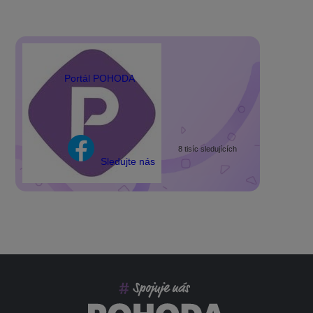
Portál POHODA
8 tisíc sledujících
Sledujte nás