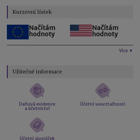
Kurzovní lístek
Načítám
Načítám
hodnoty
hodnoty
Více ▼
Užitečné informace
Daňová evidence
Účetní souvztažnosti
a účetnictví
Účetní slovníček