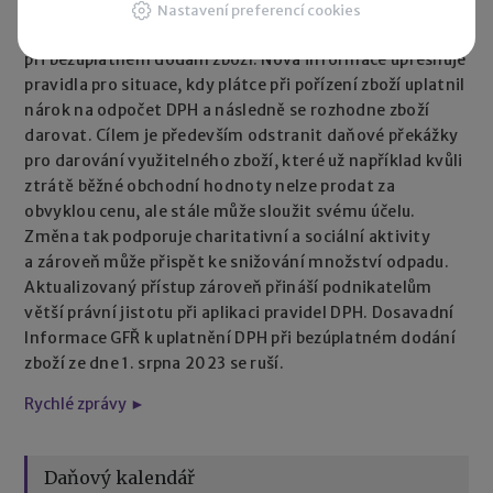
30. 07. 2026
|
Generální finanční ředitelství od
Nastavení preferencí cookies
1. července 2026 sjednotilo přístup k uplatňování DPH
při bezúplatném dodání zboží. Nová informace upřesňuje
pravidla pro situace, kdy plátce při pořízení zboží uplatnil
nárok na odpočet DPH a následně se rozhodne zboží
darovat. Cílem je především odstranit daňové překážky
pro darování využitelného zboží, které už například kvůli
ztrátě běžné obchodní hodnoty nelze prodat za
obvyklou cenu, ale stále může sloužit svému účelu.
Změna tak podporuje charitativní a sociální aktivity
a zároveň může přispět ke snižování množství odpadu.
Aktualizovaný přístup zároveň přináší podnikatelům
větší právní jistotu při aplikaci pravidel DPH. Dosavadní
Informace GFŘ k uplatnění DPH při bezúplatném dodání
zboží ze dne 1. srpna 2023 se ruší.
Rychlé zprávy ►
Daňový kalendář