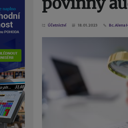
povinný au
Účetnictví
18. 01. 2023
Bc. Alena