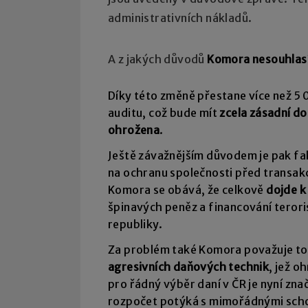
administrativních nákladů.
A z jakých důvodů
Komora nesouhlasí
Díky této změně přestane více než 5
auditu, což bude mít
zcela zásadní d
ohrožena
.
Ještě závažnějším důvodem je pak f
na ochranu společnosti před transakc
Komora se obává, že celkově
dojde k
špinavých peněz a financování teror
republiky.
Za problém také Komora považuje to
agresivních daňových technik
, jež o
pro řádný výběr daní v ČR je nyní zna
rozpočet potýká s mimořádnými sch