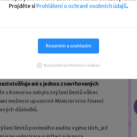
Projděte si
Prohlášení o ochraně osobních údajů
.
250
Rozumím a souhlasím
ditorů ČR
Nastavení preferencí cookies
dila Komora auditorů ČR, která vydala poměrně
neztotožňuje ani s jednou z navrhovaných
že s Komorou nebylo zvýšení limitů vůbec
ani možnost upozornit Ministerstvo financí
kových důsledků.
ení limitů povinného auditu vyjma těch, jež
 jsou valorizace o inflaci a úspora