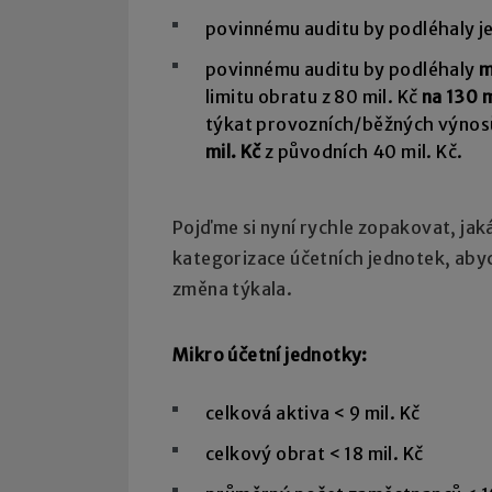
povinnému auditu by podléhaly j
povinnému auditu by podléhaly
m
limitu obratu z 80 mil. Kč
na 130 m
týkat provozních/běžných výnosů
mil. Kč
z původních 40 mil. Kč.
Pojďme si nyní rychle zopakovat, jak
kategorizace účetních jednotek, abyc
změna týkala.
Mikro účetní jednotky:
celková aktiva < 9 mil. Kč
celkový obrat < 18 mil. Kč