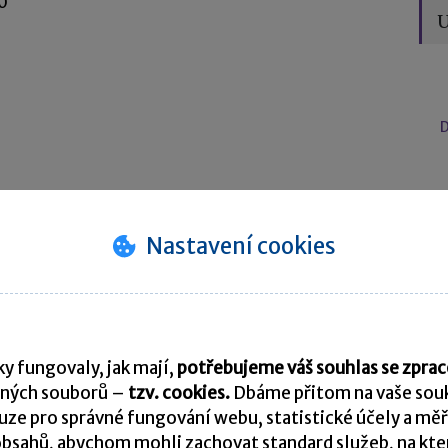
0
U
D
50
Nastavení cookies
y fungovaly, jak mají,
potřebujeme váš souhlas se zpr
ných souborů –
tzv. cookies.
Dbáme přitom na vaše souk
250
ze pro správné fungování webu, statistické účely a měř
bsahů, abychom mohli zachovat standard služeb, na který