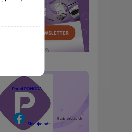
Portál POHODA
8 tisíc sledujících
Sledujte nás