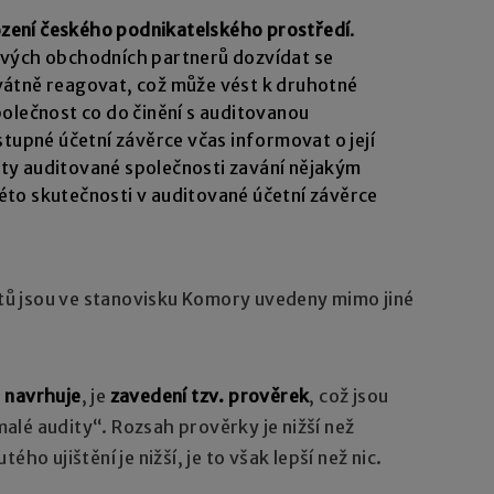
zení českého podnikatelského prostředí
.
svých obchodních partnerů dozvídat se
vátně reagovat, což může vést k druhotné
olečnost co do činění s auditovanou
stupné účetní závěrce včas informovat o její
vity auditované společnosti zavání nějakým
to skutečnosti v auditované účetní závěrce
ů jsou ve stanovisku Komory uvedeny mimo jiné
a
navrhuje
, je
zavedení tzv. prověrek
, což jsou
lé audity“. Rozsah prověrky je nižší než
ho ujištění je nižší, je to však lepší než nic.