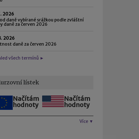
7. 2026
d daně vybírané srážkou podle zvláštní
by daně za červen 2026
8. 2026
atnost daně za červen 2026
hled všech termínů ►
urzovní lístek
Načítám
Načítám
hodnoty
hodnoty
Více ▼