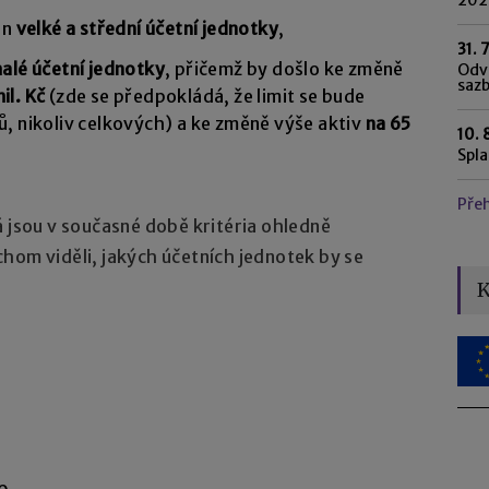
en
velké a střední účetní jednotky
,
31. 
alé účetní jednotky
, přičemž by došlo ke změně
Odvo
saz
il. Kč
(zde se předpokládá, že limit se bude
, nikoliv celkových) a ke změně výše aktiv
na 65
10. 
Spl
Pře
á jsou v současné době kritéria ohledně
hom viděli, jakých účetních jednotek by se
K