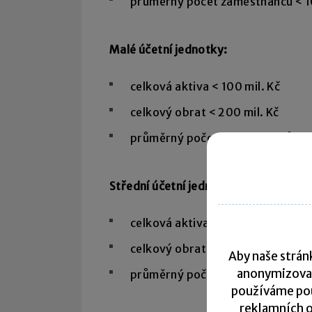
průměrný počet zaměstnanců < 1
Malé účetní jednotky:
celková aktiva < 100 mil. Kč
celkový obrat < 200 mil. Kč
průměrný počet zaměstnanců < 
Střední účetní jednotky:
celková aktiva < 500 mil. Kč
celkový obrat < 1 000 mil. Kč
Aby naše stránk
anonymizova
průměrný počet zaměstnanců < 
používáme pou
reklamních o