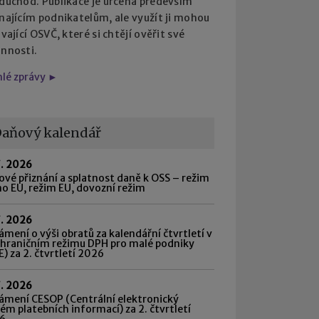
 důchod. Publikace je určena především
najícím podnikatelům, ale využít ji mohou
ávající OSVČ, které si chtějí ověřit své
innosti.
hlé zprávy ►
aňový kalendář
7. 2026
vé přiznání a splatnost daně k OSS – režim
o EU, režim EU, dovozní režim
7. 2026
mení o výši obratů za kalendářní čtvrtletí v
shraničním režimu DPH pro malé podniky
) za 2. čtvrtletí 2026
7. 2026
ámení CESOP (Centrální elektronický
ém platebních informací) za 2. čtvrtletí
6