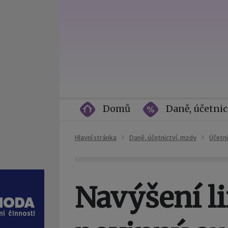
Domů
Daně, účetnic
Hlavní stránka
Daně, účetnictví, mzdy
Účetni
Navýšení l