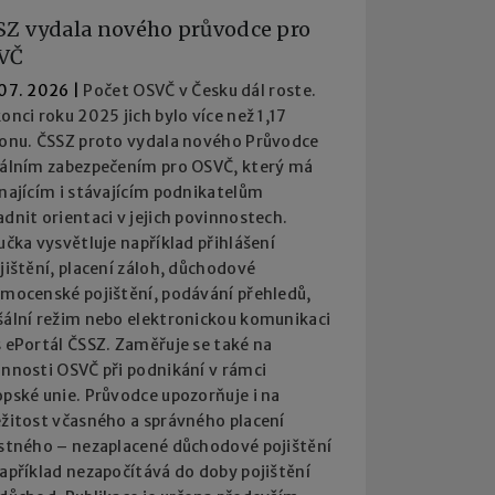
SZ vydala nového průvodce pro
VČ
 07. 2026
|
Počet OSVČ v Česku dál roste.
onci roku 2025 jich bylo více než 1,17
ionu. ČSSZ proto vydala nového Průvodce
iálním zabezpečením pro OSVČ, který má
najícím i stávajícím podnikatelům
dnit orientaci v jejich povinnostech.
učka vysvětluje například přihlášení
jištění, placení záloh, důchodové
emocenské pojištění, podávání přehledů,
šální režim nebo elektronickou komunikaci
 ePortál ČSSZ. Zaměřuje se také na
innosti OSVČ při podnikání v rámci
pské unie. Průvodce upozorňuje i na
ežitost včasného a správného placení
istného – nezaplacené důchodové pojištění
apříklad nezapočítává do doby pojištění