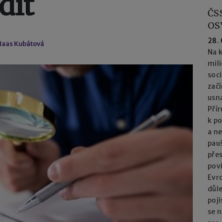
dit
ČS
OS
28.
 Haas Kubátová
Na k
mil
soc
začí
usna
Přír
k po
a n
pau
přes
pov
Evro
důl
poj
se n