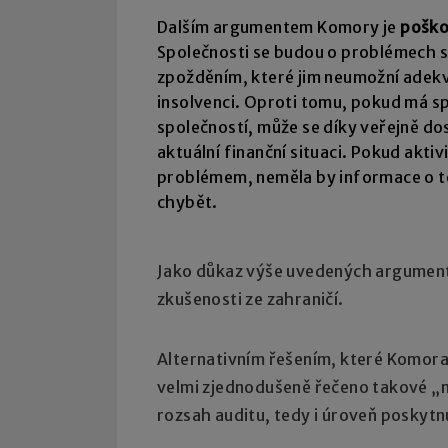
Dalším argumentem Komory je
poško
Společnosti se budou o problémech 
zpožděním, které jim neumožní adek
insolvenci. Oproti tomu, pokud má sp
společností, může se díky veřejně do
aktuální finanční situaci. Pokud akti
problémem, neměla by informace o té
chybět.
Jako důkaz výše uvedených argument
zkušenosti ze zahraničí.
Alternativním řešením, které Komor
velmi zjednodušeně řečeno takové „ma
rozsah auditu, tedy i úroveň poskytnuté