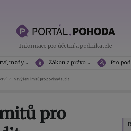
Informace pro účetní a podnikatele
tví, mzdy
Zákon a právo
Pro pod
ctví
Navýšení limitů pro povinný audit
imitů pro
R