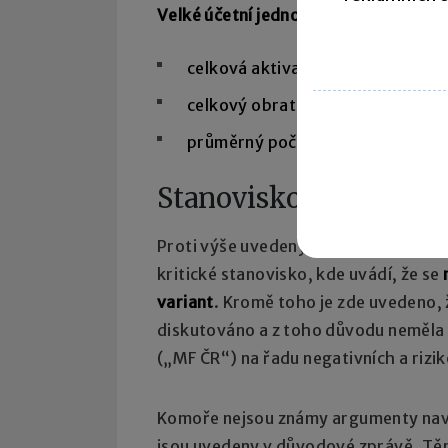
Velké účetní jednotky:
celková aktiva > 500 mil. Kč
celkový obrat > 1 000 mil. Kč
průměrný počet zaměstnanců > 
Stanovisko Komory au
Proti výše uvedeným změnám se ohra
kritické stanovisko, kde uvádí, že se
variant
. Kromě toho je zde uvedeno, 
diskutováno a z toho důvodu neměla 
(„MF ČR“) na řadu negativních a rizi
Komoře nejsou známy argumenty navýš
jsou uvedeny v důvodové zprávě. Těmi