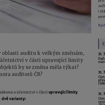
pro
začí
i st
pov
Ryc
D
 v oblasti auditu k velkým změnám,
31. 
Daňo
četnictví v části upravující limity
mim
subjektů by se změna měla týkat?
31. 
omora auditorů ČR?
Ozná
pře
(SME
zákona o účetnictví v části
upravující limity
31. 
Ozn
t
dvě varianty:
syst
202