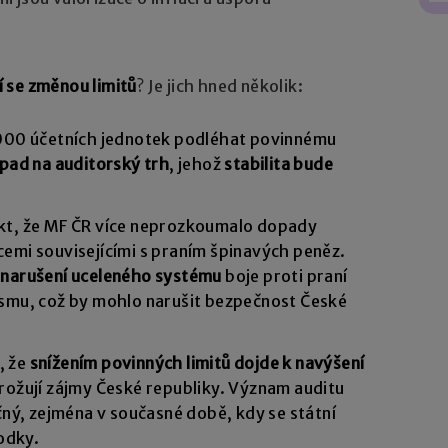
 se změnou limitů
? Je jich hned několik:
 000 účetních jednotek podléhat povinnému
opad na auditorský trh
, jehož
stabilita bude
akt, že MF ČR více neprozkoumalo dopady
emi souvisejícími s praním špinavých peněz.
 narušení uceleného systému
boje proti praní
ismu, což by mohlo narušit bezpečnost České
, že
snížením povinných limitů dojde k navýšení
hrožují zájmy České republiky. Význam auditu
čný, zejména v současné době, kdy se státní
odky.