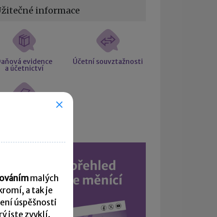
žitečné informace
aňová evidence
Účetní souvztažnosti
a účetnictví
Účetní slovníček
acováním
malých
romí, a tak je
ení úspěšnosti
 jste zvyklí.