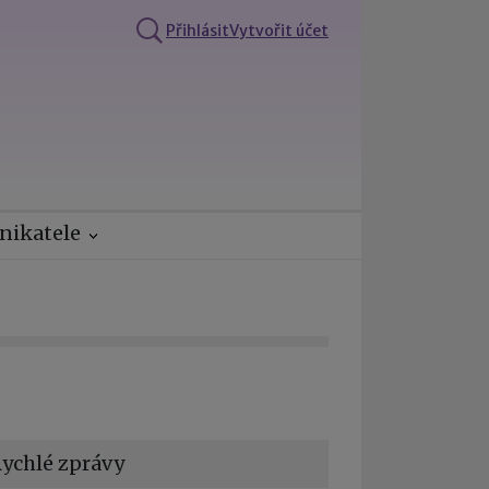
Přihlásit
Vytvořit účet
nikatele
ychlé zprávy