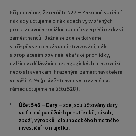
Připomeňme, že na účtu 527 – Zákonné sociální
náklady účtujeme o nákladech vytvořených
pro pracovní a sociální podmínky a péči o zdraví
zaměstnanců. Běžně se zde setkáváme
s příspěvkem na závodní stravování, dále
s proplacením povinné lékařské prohlídky,
dalším vzděláváním pedagogických pracovníků
nebo stravenkami hrazenými zaměstnavatelem
ve výši 55 % (právě stravenky hrazené nad
rámec účtujeme na účtu 528).
Účet 543 – Dary
– zde jsou účtovány dary
ve formě peněžních prostředků, zásob,
zboží, výrobků i dlouhodobého hmotného
investičního majetku.