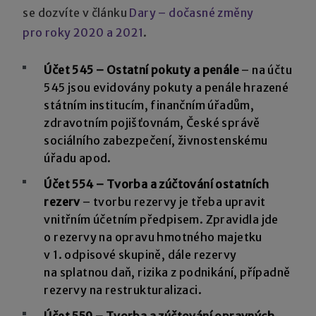
se dozvíte v článku
Dary – dočasné změny
pro roky 2020 a 2021
.
Účet 545 – Ostatní pokuty a penále
– na účtu
545 jsou evidovány pokuty a penále hrazené
státním institucím, finančním úřadům,
zdravotním pojišťovnám, České správě
sociálního zabezpečení, živnostenskému
úřadu apod.
Účet 554 – Tvorba a zúčtování ostatních
rezerv
– tvorbu rezervy je třeba upravit
vnitřním účetním předpisem. Zpravidla jde
o rezervy na opravu hmotného majetku
v 1. odpisové skupině, dále rezervy
na splatnou daň, rizika z podnikání, případně
rezervy na restrukturalizaci.
Účet 559 – Tvorba a zúčtování opravných