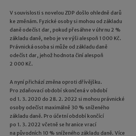
V souvislosti s novelou ZDP došlo ohledně darů
ke změnám. Fyzické osoby si mohou od základu
daně odečíst dar, pokud přesáhne v úhrnu 2 %
základu daně, nebo je ve výši alespoň 1 000 Kč.
Právnická osoba si může od základu daně
odečíst dar, jehož hodnota činí alespoň
2 000 Kč.
A nyní přichází změna oproti dřívějšku.
Pro zdaňovací období skončená v období
od 1. 3. 2020 do 28. 2. 2022 si mohou právnické
osoby odečíst maximálně 30 % sníženého
základu daně. Pro účetní období končící
po 1. 3. 2022 včetně se hranice vrací
na původních 10 % sníženého základu daně. Více