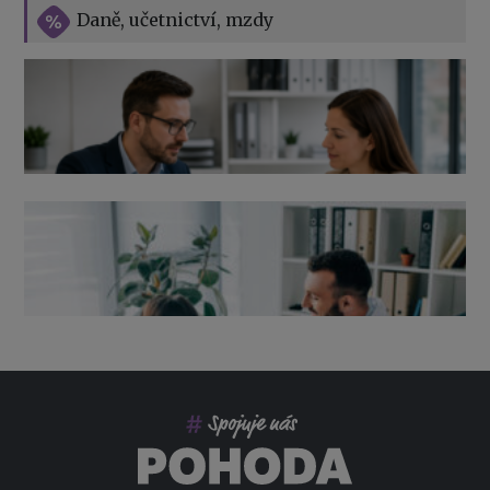
Vše o překážkách v práci na straně zaměstnavatele
Daně, učetnictví, mzdy
Výpověď ze zdravotních důvodů 2026 – průvodce pro
zaměstnavatele
Co pohlídat při přebírání účetnictví