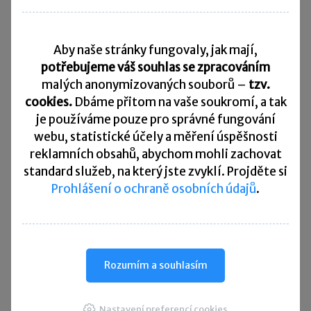
uhrazeno do 20. ledna následujícího roku
před rokem, za který je podáváno daňové
Aby naše stránky fungovaly, jak mají,
přiznání. Dalším takovým nákladem je
daň
potřebujeme váš souhlas se zpracováním
z nemovitých věcí
účtovaná
na účtu 532
nebo
malých anonymizovaných souborů –
tzv.
smluvní pokuty a úroky z prodlení
plynoucí
cookies.
Dbáme přitom na vaše soukromí, a tak
ze závazkových vztahů vedené
na účtu 544
.
je
používáme pouze pro správné fungování
webu, statistické účely a měření úspěšnosti
V čem podnikatelé často chybují
reklamních obsahů, abychom mohli zachovat
standard služeb, na který jste zvyklí. Projděte si
Existuje řada nákladů, u nichž podnikatelé často
Prohlášení o ochraně osobních údajů
.
chybují. Náklady, u nichž musí být splněny určité
podmínky, aby mohly být považovány za daňově
účinné, pak podnikatelé automaticky považují
za daňové a na dané podmínky nehledí. Níže
Rozumím a souhlasím
uvádíme některé časté prohřešky podnikatelů.
Nastavení preferencí cookies
Velmi často je např.
chybně účtováno