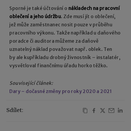
Sporné je také účtování o
nákladech na pracovní
oblečení a jeho údržbu
. Zde musí jít o oblečení,
jež může zaměstnanec nosit pouze v průběhu
pracovního výkonu. Takže například u daňového
poradce či auditora můžeme za daňově
uznatelný náklad považovat např. oblek. Ten
by ale kupříkladu drobný živnostník – instalatér,
vysvětloval finančnímu úřadu horko těžko.
Související článek:
Dary – dočasné změny pro roky 2020 a 2021
Sdílet: