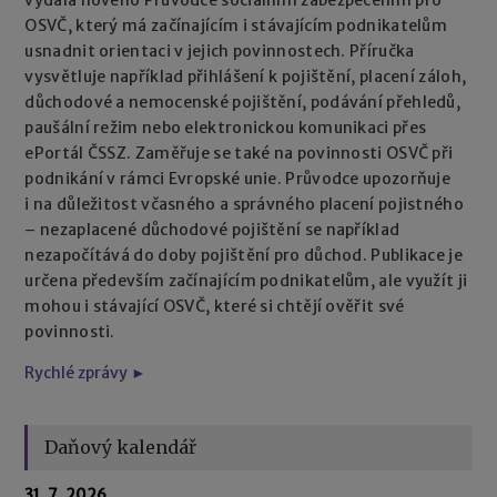
OSVČ, který má začínajícím i stávajícím podnikatelům
usnadnit orientaci v jejich povinnostech. Příručka
vysvětluje například přihlášení k pojištění, placení záloh,
důchodové a nemocenské pojištění, podávání přehledů,
paušální režim nebo elektronickou komunikaci přes
ePortál ČSSZ. Zaměřuje se také na povinnosti OSVČ při
podnikání v rámci Evropské unie. Průvodce upozorňuje
i na důležitost včasného a správného placení pojistného
– nezaplacené důchodové pojištění se například
nezapočítává do doby pojištění pro důchod. Publikace je
určena především začínajícím podnikatelům, ale využít ji
mohou i stávající OSVČ, které si chtějí ověřit své
povinnosti.
Rychlé zprávy ►
Daňový kalendář
31. 7. 2026