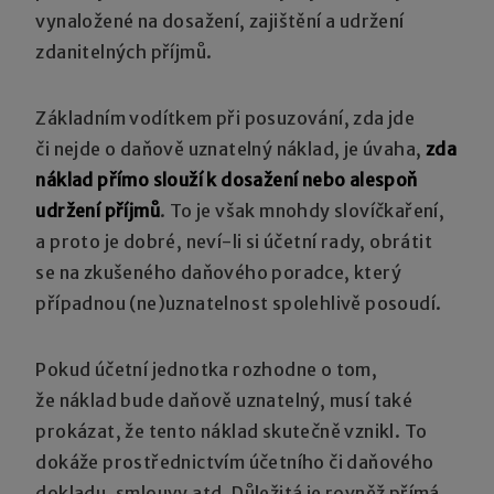
vynaložené na dosažení, zajištění a udržení
zdanitelných příjmů.
Základním vodítkem při posuzování, zda jde
či nejde o daňově uznatelný náklad, je úvaha,
zda
náklad přímo slouží k dosažení nebo alespoň
udržení příjmů
. To je však mnohdy slovíčkaření,
a proto je dobré, neví-li si účetní rady, obrátit
se na zkušeného daňového poradce, který
případnou (ne)uznatelnost spolehlivě posoudí.
Pokud účetní jednotka rozhodne o tom,
že náklad bude daňově uznatelný, musí také
prokázat, že tento náklad skutečně vznikl. To
dokáže prostřednictvím účetního či daňového
dokladu, smlouvy atd. Důležitá je rovněž přímá