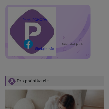
Portál POHODA
8 tisíc sledujících
Sledujte nás
Pro podnikatele