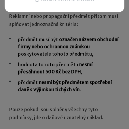
o reklamních a propagačních předmětech
.
Reklamní nebo propagační předmět přitom musí
splňovat jednoznačná kritéria:
předmět musí být
označen názvem obchodní
firmy nebo ochrannou známkou
poskytovatele tohoto předmětu,
hodnota tohoto předmětu
nesmí
přesáhnout 500 Kč bez DPH
,
předmět
nesmí být předmětem spotřební
daně s výjimkou tichých vín
.
Pouze pokud jsou splněny všechny tyto
podmínky, jde o daňově uznatelný náklad.