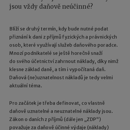
jsou vždy daňově neúčinné?
Blíží se druhý termín, kdy bude nutné podat
přiznání k dani z příjmů fyzických a právnických
osob, které využívají služeb daňového poradce.
Mnozí podnikatelé se ještě horečně snaží
do svého účetnictví zahrnout náklady, díky nimž
klesne základ daně, a tím i vypočítaná daň.
Daňová (ne)uznatelnost nákladů je tedy velmi
aktuální téma.
Pro začátek je třeba definovat, co vlastně
daňově uznatelné a neuznatelné náklady jsou.
Zákon o daních z příjmů (dále jen „ZDP“)
považuje za daňově účinné výdaje (náklady)