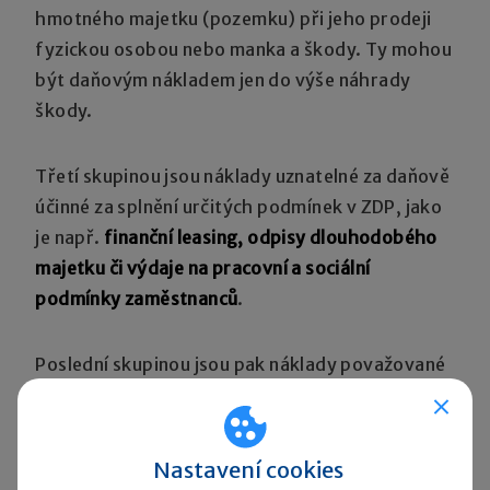
hmotného majetku (pozemku) při jeho prodeji
fyzickou osobou nebo manka a škody. Ty mohou
být daňovým nákladem jen do výše náhrady
škody.
Třetí skupinou jsou náklady uznatelné za daňově
účinné za splnění určitých podmínek v ZDP, jako
je např.
finanční leasing, odpisy dlouhodobého
majetku či výdaje na pracovní a sociální
podmínky zaměstnanců
.
Poslední skupinou jsou pak náklady považované
za
daňově účinné pouze v případě, kdy byly
uhrazeny
. Zde se jedná např. o
pojistné
na sociální a zdravotní pojištění
evidované
Nastavení cookies
na účtu 524
, pokud bylo zaměstnavatelem