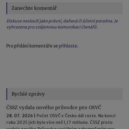
Zanechte komentář
Diskuse neslouží jako právní, daňová či účetní poradna. Je
vyhrazena pro vzájemnou komunikaci čtenářů.
Pro přidání komentáře se
přihlaste
.
Rychlé zprávy
ČSSZ vydala nového průvodce pro OSVČ
28. 07. 2026
|
Počet OSVČ v Česku dál roste. Na konci
roku 2025 jich bylo více než 1,17 milionu. ČSSZ proto
vydala nového Průvodce sociálním zabezpečením pro