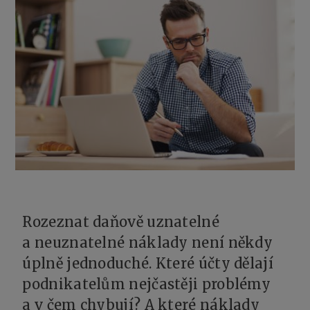
Rozeznat daňově uznatelné
a neuznatelné náklady není někdy
úplně jednoduché. Které účty dělají
podnikatelům nejčastěji problémy
a v čem chybují? A které náklady