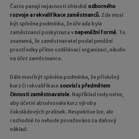
Často panují nejasnosti ohledně
odborného
rozvoje a rekvalifikace zaměstnanců
. Zde musí
být splněna podmínka, že úhrada byla
zaměstnanci poskytnuta v
nepeněžní formě
. To
znamená, že zaměstnavatel poslal peněžní
prostředky přímo vzdělávací organizaci, nikoliv
na účet zaměstnance.
Dále musí být splněna podmínka, že příslušný
kurz či rekvalifikace
souvisí s předmětem
činnosti zaměstnavatele
. Například tedy nelze,
aby účetní absolvovala kurz výroby
čokoládových pralinek. Respektive lze, ale
rozhodně to nebude považováno za daňový
náklad.