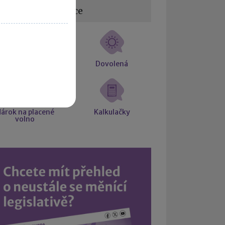
žitečné informace
estovní náhrady
Dovolená
árok na placené
Kalkulačky
volno