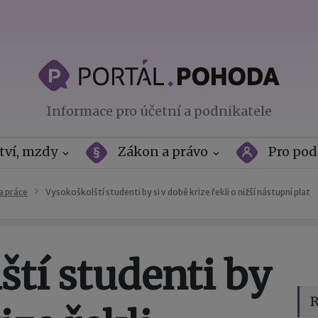
Informace pro účetní a podnikatele
tví, mzdy
Zákon a právo
Pro pod
a práce
Vysokoškolští studenti by si v době krize řekli o nižší nástupní plat
tí studenti by
R