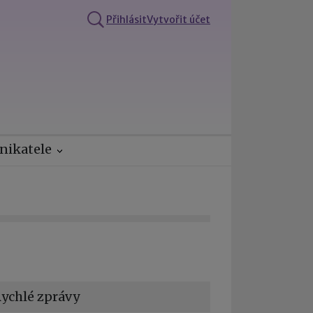
Přihlásit
Vytvořit účet
nikatele
ychlé zprávy