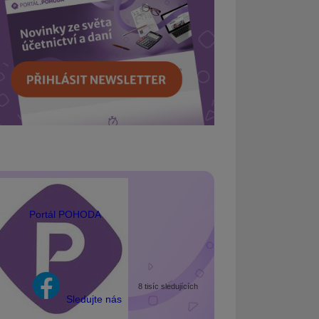
Portál POHODA
8 tisíc sledujících
Sledujte nás