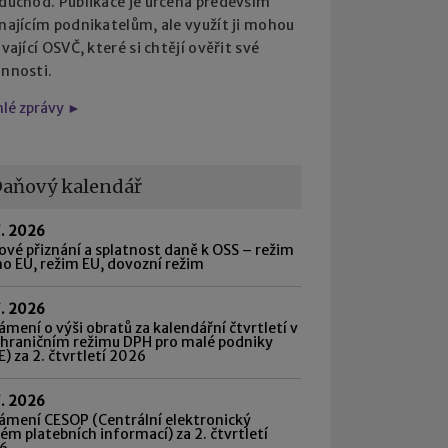
 důchod. Publikace je určena především
najícím podnikatelům, ale využít ji mohou
ávající OSVČ, které si chtějí ověřit své
innosti.
hlé zprávy ►
aňový kalendář
7. 2026
vé přiznání a splatnost daně k OSS – režim
o EU, režim EU, dovozní režim
7. 2026
mení o výši obratů za kalendářní čtvrtletí v
shraničním režimu DPH pro malé podniky
) za 2. čtvrtletí 2026
7. 2026
ámení CESOP (Centrální elektronický
ém platebních informací) za 2. čtvrtletí
6