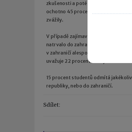
zkušenosti a poté se rozvíjet v jiné 
ochotno 45 procent studentů. Dvě p
zvážily.
V případě zajímavé pracovní nabídky
natrvalo do zahraničí (35 %). Více ne
v zahraničí alespoň několik měsíců sv
uvažuje 22 procent mladých lidí.
15 procent studentů odmítá jakékoliv 
republiky, nebo do zahraničí.
Sdílet: