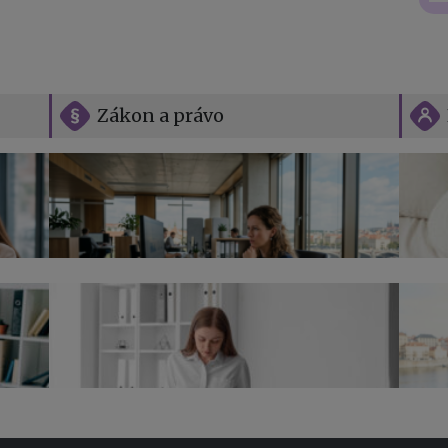
Zákon a právo
Vše o překážkách v práci na straně
zaměstnavatele
Jak n