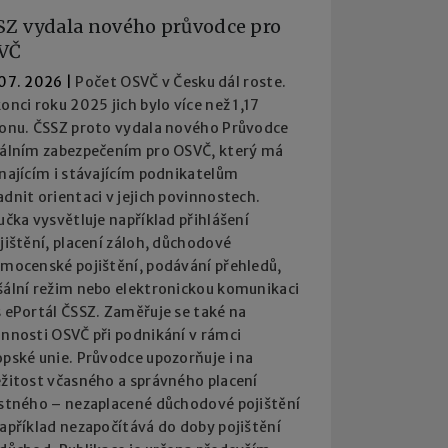
SZ vydala nového průvodce pro
VČ
 07. 2026
|
Počet OSVČ v Česku dál roste.
onci roku 2025 jich bylo více než 1,17
ionu. ČSSZ proto vydala nového Průvodce
iálním zabezpečením pro OSVČ, který má
najícím i stávajícím podnikatelům
dnit orientaci v jejich povinnostech.
učka vysvětluje například přihlášení
jištění, placení záloh, důchodové
emocenské pojištění, podávání přehledů,
šální režim nebo elektronickou komunikaci
 ePortál ČSSZ. Zaměřuje se také na
innosti OSVČ při podnikání v rámci
pské unie. Průvodce upozorňuje i na
ežitost včasného a správného placení
istného – nezaplacené důchodové pojištění
apříklad nezapočítává do doby pojištění