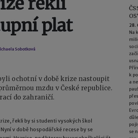
ize řekli
ČS
OS
tupní plat
28.
Na k
mil
soc
ichaela Sobotková
začí
usna
Přír
k po
yli ochotní v době krize nastoupit
a n
 průměrnou mzdu v České republice.
pau
rací do zahraničí.
přes
pov
Evro
důl
ize, řekli by si studenti vysokých škol
poj
. Nyní v době hospodářské recese by se
se n
nami. Hranice, pod kterou by vysokoškoláci jít