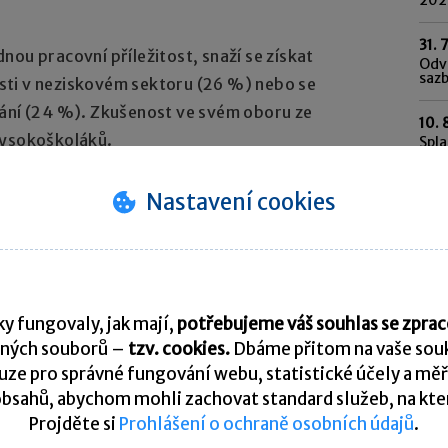
31. 
ou pracovní příležitost, snaží se získat
Odvo
saz
sti v neziskovém sektoru (26 %) nebo se
kání (24 %). Zkušenost ve svém oboru ze
10. 
vysokoškoláků.
Spl
Pře
im spadne do klína a snaží se pro svoji budoucnost
Nastavení cookies
enajdou práci svých představ jako zaměstnanci,
Kohout.
K
do budoucna
y fungovaly, jak mají,
potřebujeme váš souhlas se zpr
ných souborů –
tzv. cookies.
Dbáme přitom na vaše souk
ze pro správné fungování webu, statistické účely a měř
bsahů, abychom mohli zachovat standard služeb, na který
nují zůstat dva roky (14 %), tři roky (25 %)
Projděte si
Prohlášení o ochraně osobních údajů
.
oškolských studií. Chtějí nasbírat nejdříve