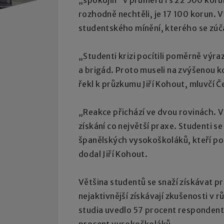
rozhodně nechtěli, je 17 100 korun.
studentského mínění, kterého se zúča
„Studenti krizi pocítili poměrně výraz
a brigád. Proto museli na zvýšenou 
řekl k průzkumu Jiří Kohout, mluvčí 
„Reakce přichází ve dvou rovinách. V
získání co největší praxe. Studenti se
španělských vysokoškoláků, kteří po
dodal Jiří Kohout.
Většina studentů se snaží získávat pr
nejaktivnější získávají zkušenosti v
studia uvedlo 57 procent responden
procent vysokoškoláků.