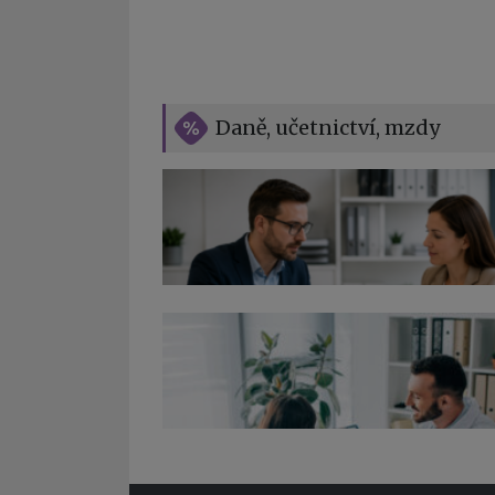
Daně, učetnictví, mzdy
Co pohlídat při přebírání účetnictví