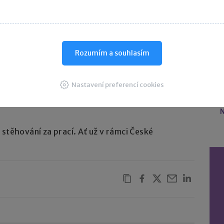
firmě. Přestěhovat se v rámci České republiky je
U
ětiny studentů (40 %) by tuto možnost alespoň
Rozumím a souhlasím
 by byli vysokoškoláci ochotní přestěhovat se
C
ž čtvrtina studentů (27 %) by chtěla strávit
Nastavení preferencí cookies
é budoucí kariéry. O roce nebo dvou v zahraničí
N
stěhování za prací. Ať už v rámci České