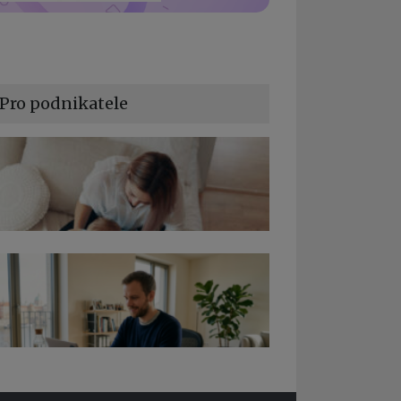
Pro podnikatele
a podnikání při rodičovské dovolené