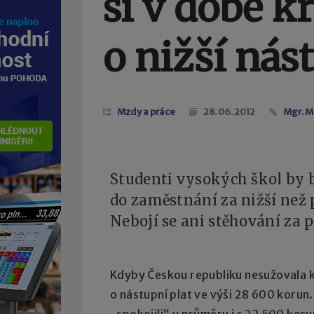
si v době kr
o nižší nás
Mzdy a práce
28. 06. 2012
Mgr. M
Studenti vysokých škol by b
do zaměstnání za nižší než
Nebojí se ani stěhování za p
Kdyby Českou republiku nesužovala kr
o nástupní plat ve výši 28 600 korun
„spokojili“ v průměru i s 22 500 koru