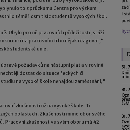
pro
začí
 Vyplynulo to z průzkumu Centra pro výzkum
i st
stnilo téměř osm tisíc studentů vysokých škol.
pov
Ryc
ně. Ubylo pro ně pracovních příležitostí, stáží
konkurenci na pracovním trhu nějak reagovat,“
České studentské unie.
D
 úpravě požadavků na nástupní plat a v rovině
31. 
Daňo
 nechtějí dostat do situace řeckých či
mim
 studiu na vysoké škole nenajdou zaměstnání,“
31. 
Ozná
pře
(SME
acovní zkušenosti už na vysoké škole. Ti
 různých oblastech. Zkušenosti mimo obor svého
31. 
tů. Pracovní zkušenost ve svém oboru má 42
Ozn
syst
202