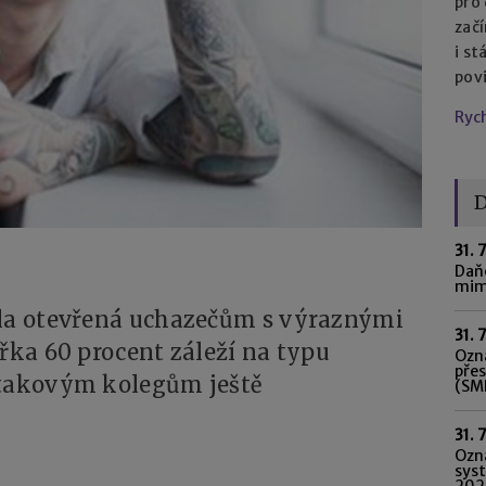
pro
začí
i st
pov
Ryc
D
31. 
Daňo
mim
ela otevřená uchazečům s výraznými
31. 
křka 60 procent záleží na typu
Ozná
pře
 takovým kolegům ještě
(SME
31. 
Ozn
syst
202