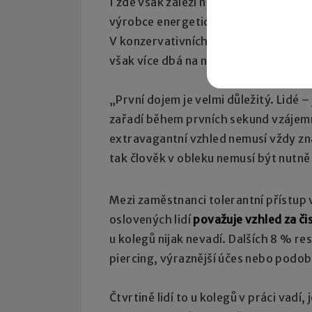
I zde však záleží na okolnostech. U
výrobce energetických nápojů je to zc
V konzervativních odvětvích, jako jso
však více dbá na neutrální či zcela ser
„První dojem je velmi důležitý. Lidé –
zařadí během prvních sekund vzájemn
extravagantní vzhled nemusí vždy zn
tak člověk v obleku nemusí být nutn
Mezi zaměstnanci tolerantní přístup 
oslovených lidí
považuje vzhled za či
u kolegů nijak nevadí. Dalších 8 % re
piercing, výraznější účes nebo podo
Čtvrtině lidí to u kolegů v práci vadí,