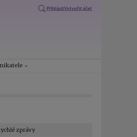
Přihlásit
Vytvořit účet
nikatele
ychlé zprávy