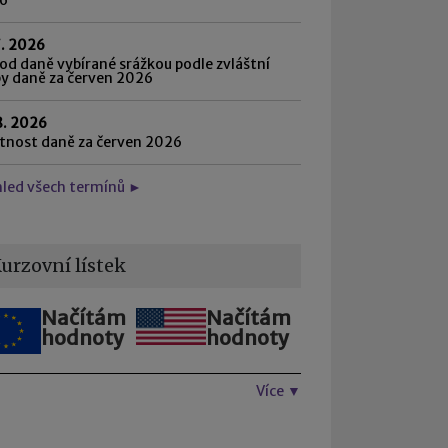
7. 2026
d daně vybírané srážkou podle zvláštní
by daně za červen 2026
8. 2026
atnost daně za červen 2026
hled všech termínů ►
urzovní lístek
Načítám
Načítám
hodnoty
hodnoty
Více ▼