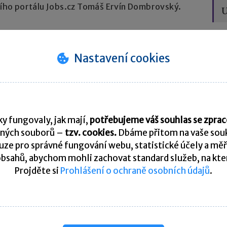
rního portálu Jobs.cz Tomáš Ervín Dombrovský.
U
í mnohem více dají na kvalifikaci a skutečné
 či ochota působit konformně již většinou nejsou
Nastavení cookies
edá tvrdit o všech vnějších kritériích.
C
odle věku, pohlaví či národnosti je i nadále
českém prostředí v posledních letech mírně
N
y fungovaly, jak mají,
potřebujeme váš souhlas se zpr
 roli pouze u některých
ných souborů –
tzv. cookies.
Dbáme přitom na vaše souk
ze pro správné fungování webu, statistické účely a měř
bsahů, abychom mohli zachovat standard služeb, na který
Projděte si
Prohlášení o ochraně osobních údajů
.
em) posuzují vzhled uchazečů pouze u některých
obchodním zastoupení by nápadné tetování nebo
dit.