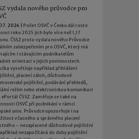
SZ vydala nového průvodce pro
VČ
 07. 2026
|
Počet OSVČ v Česku dál roste.
onci roku 2025 jich bylo více než 1,17
ionu. ČSSZ proto vydala nového Průvodce
iálním zabezpečením pro OSVČ, který má
najícím i stávajícím podnikatelům
dnit orientaci v jejich povinnostech.
učka vysvětluje například přihlášení
jištění, placení záloh, důchodové
emocenské pojištění, podávání přehledů,
šální režim nebo elektronickou komunikaci
 ePortál ČSSZ. Zaměřuje se také na
innosti OSVČ při podnikání v rámci
pské unie. Průvodce upozorňuje i na
ežitost včasného a správného placení
istného – nezaplacené důchodové pojištění
apříklad nezapočítává do doby pojištění