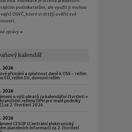
 důchod. Publikace je určena především
najícím podnikatelům, ale využít ji mohou
ávající OSVČ, které si chtějí ověřit své
innosti.
hlé zprávy ►
aňový kalendář
7. 2026
vé přiznání a splatnost daně k OSS – režim
o EU, režim EU, dovozní režim
7. 2026
mení o výši obratů za kalendářní čtvrtletí v
shraničním režimu DPH pro malé podniky
) za 2. čtvrtletí 2026
7. 2026
ámení CESOP (Centrální elektronický
ém platebních informací) za 2. čtvrtletí
6