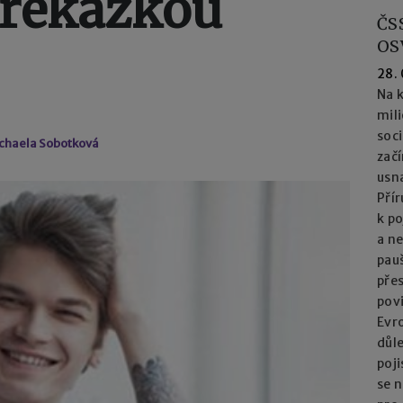
 překážkou
ČS
OS
28.
Na k
mil
soc
chaela Sobotková
začí
usna
Přír
k po
a n
pau
přes
pov
Evro
důl
poj
se n