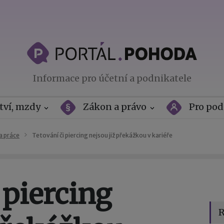
Informace pro účetní a podnikatele
tví, mzdy
Zákon a právo
Pro pod
a práce
Tetování či piercing nejsou již překážkou v kariéře
 piercing
R