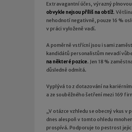
Extravagantní účes, výrazný plnovous
obvykle nejsou příliš na obtíž
. Větši
nehodnotí negativně, pouze 16 % osl
v práci vyloženě vadí.
A poměrně vstřícní jsou i sami zaměs
kandidátů personalistům nevadí vůbec
na některé pozice
. Jen 18 % zaměstn
důsledně odmítá.
Vyplývá to z dotazování na kariérním 
a ze souběžného šetření mezi 169 fi
„V otázce vzhledu se obecný vkus v p
dnes alespoň v tomto ohledu mnohem
prospívá. Podporuje to pestrost jeji