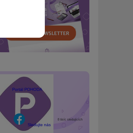
Portál POHODA
8 tisíc sledujících
Sledujte nás