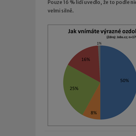
Pouze 16 % lidí uvedlo, že to podle ni
velmi silně.