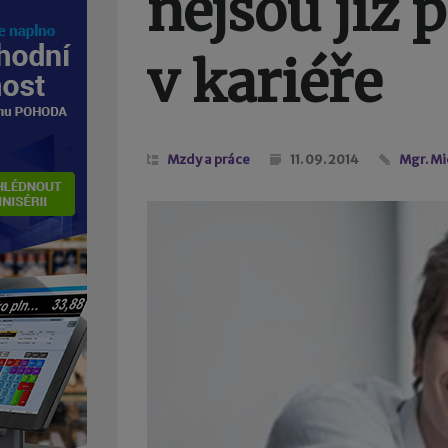
nejsou již
v kariéře
Mzdy a práce
11. 09. 2014
Mgr. Mi