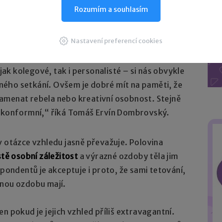
 prodejce skateboardů nebo reprezentanta
Rozumím a souhlasím
ela adekvátní vzhledem k jejich cílové skupině.
u například zdravotnictví či finanční sektor, se
Nastavení preferencí cookies
iózní vzhled.
 jak kolegové, tak i personalisté – si nás obvykle
ého setkání. Ovšem je dobré mít na paměti, že
amenat rebela nebo kreativní osobnost. Stejně
ě konformní,“ říká Tomáš Ervín Dombrovský.
v otázce vzhledu jasně převažuje. Polovina
stě osobní záležitost
a výrazné ozdoby těla jim
spondentů je akceptuje i proto, že sami tetování,
bnou ozdobu mají.
 jen pokud je jejich vzhled příliš extravagantní.