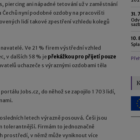
, piercing ani nápadné tetování už v zaměstnání
na Čechů nyní podobné ozdoby na pracovišti
31. 
Odvo
ovených lidí takové zpestření vzhledu kolegů
saz
10. 
Spl
tnavatelé. Ve 21 % firem výstřední vzhled
, v dalších 58 % je
překážkou pro přijetí pouze
Pře
avatelů uchazeče s výraznými ozdobami těla
K
portálu Jobs.cz, do něhož se zapojilo 1 703 lidí,
rmami.
osledních letech výrazně posouvá. Češi jsou
 tolerantnější. Firmám to jednoznačně
ch prostředí, v němž může vyniknout více