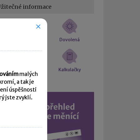
žitečné informace
estovní náhrady
Dovolená
árok na placené
Kalkulačky
acováním
malých
volno
romí, a tak je
ení úspěšnosti
 jste zvyklí.