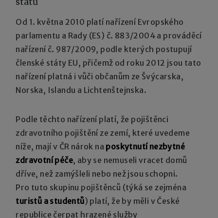
států
Od 1. května 2010 platí nařízení Evropského
parlamentu a Rady (ES) č. 883/2004 a prováděcí
nařízení č. 987/2009, podle kterých postupují
členské státy EU, přičemž od roku 2012 jsou tato
nařízení platná i vůči občanům ze Švýcarska,
Norska, Islandu a Lichtenštejnska.
Podle těchto nařízení platí, že pojištěnci
zdravotního pojištění ze zemí, které uvedeme
níže, mají v ČR nárok na
poskytnutí nezbytné
zdravotní péče
, aby se nemuseli vracet domů
dříve, než zamýšleli nebo než jsou schopni.
Pro tuto skupinu pojištěnců (týká se zejména
turistů a studentů
) platí, že by měli v České
republice čerpat hrazené služby