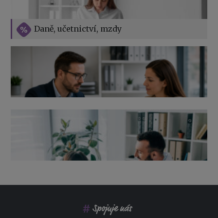
Vše o překážkách v práci na straně zaměstnavatele
Daně, učetnictví, mzdy
Výpověď ze zdravotních důvodů 2026 – průvodce pro
zaměstnavatele
Co pohlídat při přebírání účetnictví