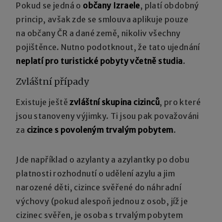
Pokud se jedná o
občany Izraele
, platí obdobný
princip, avšak zde se smlouva aplikuje pouze
na občany ČR a dané země, nikoliv všechny
pojištěnce. Nutno podotknout, že tato ujednání
neplatí pro turistické pobyty včetně studia
.
Zvláštní případy
Existuje ještě
zvláštní skupina cizinců
, pro které
jsou stanoveny výjimky. Ti jsou pak považováni
za
cizince s povoleným trvalým pobytem
.
Jde například o azylanty a azylantky po dobu
platnosti rozhodnutí o udělení azylu a jim
narozené děti, cizince svěřené do náhradní
výchovy (pokud alespoň jednou z osob, jíž je
cizinec svěřen, je osoba s trvalým pobytem