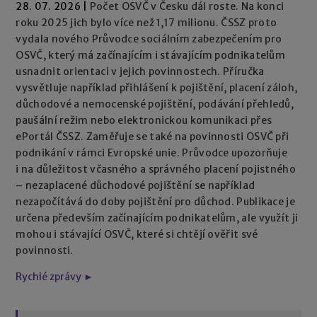
28. 07. 2026
|
Počet OSVČ v Česku dál roste. Na konci
roku 2025 jich bylo více než 1,17 milionu. ČSSZ proto
vydala nového Průvodce sociálním zabezpečením pro
OSVČ, který má začínajícím i stávajícím podnikatelům
usnadnit orientaci v jejich povinnostech. Příručka
vysvětluje například přihlášení k pojištění, placení záloh,
důchodové a nemocenské pojištění, podávání přehledů,
paušální režim nebo elektronickou komunikaci přes
ePortál ČSSZ. Zaměřuje se také na povinnosti OSVČ při
podnikání v rámci Evropské unie. Průvodce upozorňuje
i na důležitost včasného a správného placení pojistného
– nezaplacené důchodové pojištění se například
nezapočítává do doby pojištění pro důchod. Publikace je
určena především začínajícím podnikatelům, ale využít ji
mohou i stávající OSVČ, které si chtějí ověřit své
povinnosti.
Rychlé zprávy ►