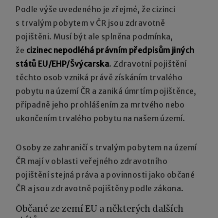
Podle výše uvedeného je zřejmé, že cizinci
s trvalým pobytem v ČR jsou zdravotně
pojištěni. Musí být ale splněna podmínka,
že
cizinec nepodléhá právním předpisům jiných
států EU/EHP/Švýcarska
. Zdravotní pojištění
těchto osob vzniká právě získáním trvalého
pobytu na území ČR a zaniká úmrtím pojištěnce,
případně jeho prohlášením za mrtvého nebo
ukončením trvalého pobytu na našem území.
Osoby ze zahraničí s trvalým pobytem na území
ČR mají v oblasti veřejného zdravotního
pojištění stejná práva a povinnosti jako občané
ČR a jsou zdravotně pojištěny podle zákona.
Občané ze zemí EU a některých dalších