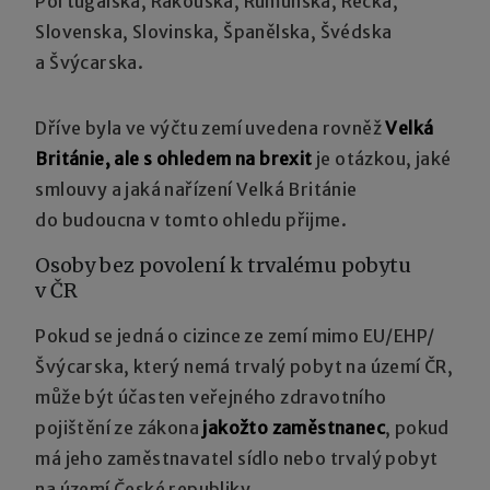
Portugalska, Rakouska, Rumunska, Řecka,
Slovenska, Slovinska, Španělska, Švédska
a Švýcarska.
Dříve byla ve výčtu zemí uvedena rovněž
Velká
Británie, ale s ohledem na brexit
je otázkou, jaké
smlouvy a jaká nařízení Velká Británie
do budoucna v tomto ohledu přijme.
Osoby bez povolení k trvalému pobytu
v ČR
Pokud se jedná o cizince ze zemí mimo EU/EHP/
Švýcarska, který nemá trvalý pobyt na území ČR,
může být účasten veřejného zdravotního
pojištění ze zákona
jakožto zaměstnanec
, pokud
má jeho zaměstnavatel sídlo nebo trvalý pobyt
na území České republiky.