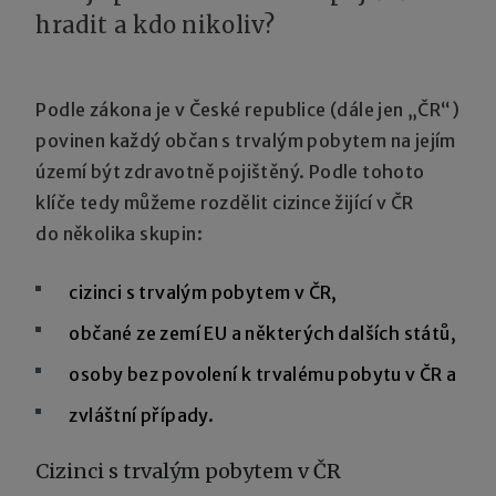
hradit a kdo nikoliv?
Podle zákona je v České republice (dále jen „ČR“)
povinen každý občan s trvalým pobytem na jejím
území být zdravotně pojištěný. Podle tohoto
klíče tedy můžeme rozdělit cizince žijící v ČR
do několika skupin:
cizinci s trvalým pobytem v ČR,
občané ze zemí EU a některých dalších států,
osoby bez povolení k trvalému pobytu v ČR a
zvláštní případy.
Cizinci s trvalým pobytem v ČR