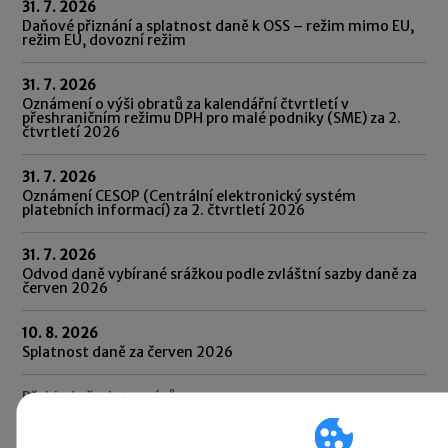
31. 7. 2026
Daňové přiznání a splatnost daně k OSS – režim mimo EU,
režim EU, dovozní režim
31. 7. 2026
Oznámení o výši obratů za kalendářní čtvrtletí v
přeshraničním režimu DPH pro malé podniky (SME) za 2.
čtvrtletí 2026
31. 7. 2026
Oznámení CESOP (Centrální elektronický systém
platebních informací) za 2. čtvrtletí 2026
31. 7. 2026
Odvod daně vybírané srážkou podle zvláštní sazby daně za
červen 2026
10. 8. 2026
Splatnost daně za červen 2026
Přehled všech termínů ►