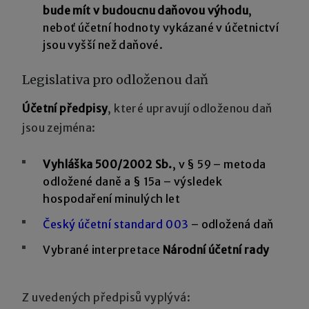
bude mít v budoucnu daňovou výhodu
,
neboť účetní hodnoty vykázané v účetnictví
jsou vyšší než daňové.
Legislativa pro odloženou daň
Účetní předpisy
, které upravují odloženou daň
jsou zejména:
Vyhláška 500/2002 Sb.
, v § 59 – metoda
odložené daně a § 15a – výsledek
hospodaření minulých let
Český účetní standard 003
– odložená daň
Vybrané interpretace
Národní účetní rady
Z uvedených předpisů vyplývá: