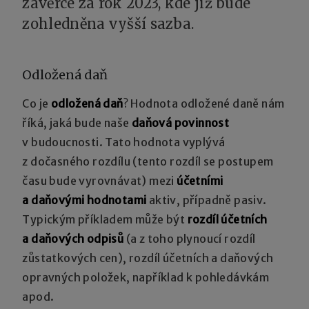
závěrce za rok 2023, kde již bude
zohledněna vyšší sazba.
Odložená daň
Co je
odložená daň
? Hodnota odložené daně nám
říká, jaká bude naše
daňová povinnost
v budoucnosti. Tato hodnota vyplývá
z dočasného rozdílu (tento rozdíl se postupem
času bude vyrovnávat) mezi
účetními
a daňovými hodnotami
aktiv, případně pasiv.
Typickým příkladem může být
rozdíl účetních
a daňových odpisů
(a z toho plynoucí rozdíl
zůstatkových cen), rozdíl účetních a daňových
opravných položek, například k pohledávkám
apod.