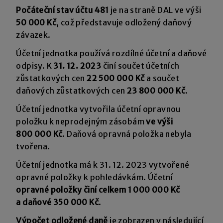
Počáteční stav účtu 481
je na straně DAL ve výši
50 000 Kč
, což představuje odložený daňový
závazek.
Účetní jednotka používá rozdílné účetní a daňové
odpisy. K
31. 12. 2023
činí součet účetních
zůstatkových cen
22 500 000 Kč
a součet
daňových zůstatkových cen
23 800 000 Kč
.
Účetní jednotka vytvořila účetní opravnou
položku k neprodejným zásobám
ve výši
800 000 Kč
. Daňová opravná položka nebyla
tvořena.
Účetní jednotka má k 31. 12. 2023 vytvořené
opravné položky k pohledávkám. Účetní
opravné položky činí celkem 1 000 000 Kč
a daňové 350 000 Kč
.
Výpočet odložené daně
je zobrazen v následující