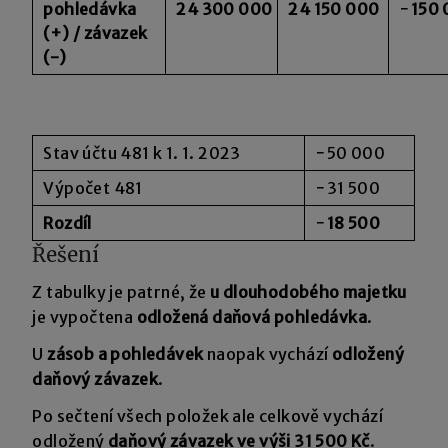
pohledávka
24 300 000
24 150 000
−
150
(+) / závazek
(-)
Stav účtu 481 k 1. 1. 2023
−50 000
Výpočet 481
−31 500
Rozdíl
−
18 500
Řešení
Z tabulky je patrné, že
u dlouhodobého majetku
je vypočtena
odložená daňová pohledávka
.
U
zásob a pohledávek
naopak vychází
odložený
daňový závazek
.
Po sečtení všech položek ale celkově vychází
odložený
daňový závazek ve výši 31 500 Kč
.