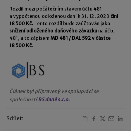
Rozdíl mezi počátečním stavem účtu 481
a vypočtenou odloženou daní k 31. 12. 2023
činí
18 500 Kč.
Tento rozdíl bude zaúčtován jako
snížení odloženého daňového závazku
na účtu
481, a to zápisem
MD 481 / DAL 592 v částce
18 500 Kč
.
Článek byl připravený ve spolupráci se
společností
BS daně s.r.o.
Sdílet: