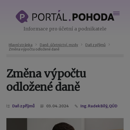
Informace pro účetní a podnikatele
Hlavní stránka
Daně, účetnictví, mzdy
Daň z příjmů
Změna výpočtu odložené daně
Změna výpočtu
odložené daně
Daň z příjmů
03. 04. 2024
Ing. Radek Bílý, QÚD