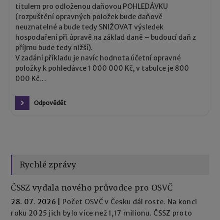
titulem pro odloženou daňovou POHLEDÁVKU
(rozpuštění opravných položek bude daňově
neuznatelné a bude tedy SNIŽOVAT výsledek
hospodaření při úpravě na základ daně – budoucí daň z
příjmu bude tedy nižší).
V zadání příkladu je navíc hodnota účetní opravné
položky k pohledávce 1 000 000 Kč, v tabulce je 800
000 Kč…
Odpovědět
Rychlé zprávy
ČSSZ vydala nového průvodce pro OSVČ
28. 07. 2026
|
Počet OSVČ v Česku dál roste. Na konci
roku 2025 jich bylo více než 1,17 milionu. ČSSZ proto