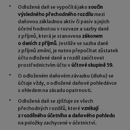
Odložená daň se vypočítá jako
součin
výsledného přechodného rozdílu
mezi
daňovou základnou aktiv či pasiv a jejich
účetní hodnotou v rozvaze a sazby daně
z příjmů, která je stanovena
zákonem
o daních z příjmů
. Jestliže se sazba daně
z příjmů změní, je nutno přepočítat zůstatek
účtu odložené daně a rozdíl zaúčtovat
prostřednictvím účtu v
účtové skupině 59
.
O odloženém daňovém závazku (dluhu) se
účtuje vždy, o odložené daňové pohledávce
s ohledem na zásadu opatrnosti.
Odložená daň se zjišťuje ze všech
přechodných rozdílů, které
vznikají
z rozdílného účetního a daňového pohledu
na položky zachycené v účetnictví.