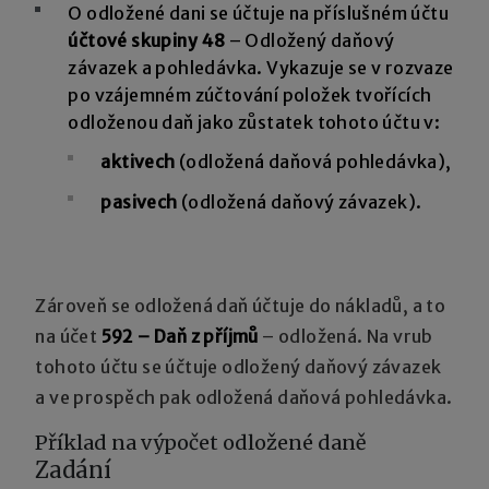
O odložené dani se účtuje na příslušném účtu
účtové skupiny 48
– Odložený daňový
závazek a pohledávka. Vykazuje se v rozvaze
po vzájemném zúčtování položek tvořících
odloženou daň jako zůstatek tohoto účtu v:
aktivech
(odložená daňová pohledávka),
pasivech
(odložená daňový závazek).
Zároveň se odložená daň účtuje do nákladů, a to
na účet
592 – Daň z příjmů
– odložená. Na vrub
tohoto účtu se účtuje odložený daňový závazek
a ve prospěch pak odložená daňová pohledávka.
Příklad na výpočet odložené daně
Zadání