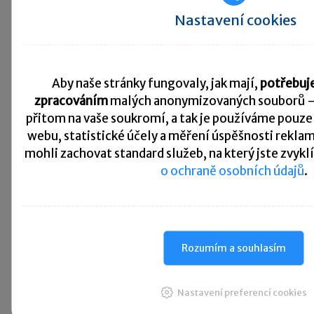
Kurzovní lístek
Nastavení cookies
Načítám
Načítám
hodnoty
hodnoty
Aby naše stránky fungovaly, jak mají,
potřebuje
Více ▼
zpracováním
malých anonymizovaných souborů 
přitom na vaše soukromí, a tak je
používáme pouze 
webu, statistické účely a měření úspěšnosti rekl
Užitečné informace
mohli zachovat standard služeb, na který jste zvyklí
o ochraně osobních údajů
.
Daňové přiznání
Daň z příjmů FO a PO
Rozumím a souhlasím
Sociální a zdravotní
Formuláře
Nastavení preferencí cookies
pojištění