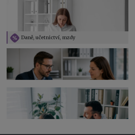
Vše o překážkách v práci na straně zaměstnavatele
Daně, učetnictví, mzdy
Výpověď ze zdravotních důvodů 2026 – průvodce pro
zaměstnavatele