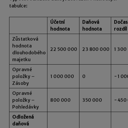
tabulce:
Účetní
Daňová
Dočas
hodnota
hodnota
rozdíl
Zůstatková
hodnota
22 500 000
23 800 000
1 300
dlouhodobého
majetku
Opravné
položky –
1 000 000
0
−1 00
Zásoby
Opravné
položky –
800 000
350 000
−450
Pohledávky
Odložená
daňová