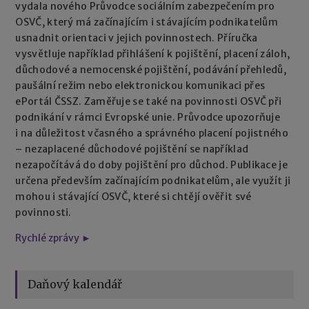
vydala nového Průvodce sociálním zabezpečením pro
OSVČ, který má začínajícím i stávajícím podnikatelům
usnadnit orientaci v jejich povinnostech. Příručka
vysvětluje například přihlášení k pojištění, placení záloh,
důchodové a nemocenské pojištění, podávání přehledů,
paušální režim nebo elektronickou komunikaci přes
ePortál ČSSZ. Zaměřuje se také na povinnosti OSVČ při
podnikání v rámci Evropské unie. Průvodce upozorňuje
i na důležitost včasného a správného placení pojistného
– nezaplacené důchodové pojištění se například
nezapočítává do doby pojištění pro důchod. Publikace je
určena především začínajícím podnikatelům, ale využít ji
mohou i stávající OSVČ, které si chtějí ověřit své
povinnosti.
Rychlé zprávy ►
Daňový kalendář