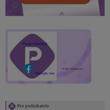
Portál POHODA
8 tisíc sledujících
Sledujte nás
Pro podnikatele