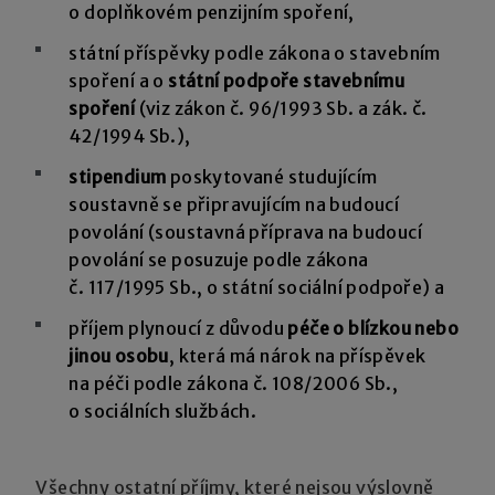
o doplňkovém penzijním spoření,
státní příspěvky podle zákona o stavebním
spoření a o
státní podpoře stavebnímu
spoření
(viz zákon č. 96/1993 Sb. a zák. č.
42/1994 Sb.),
stipendium
poskytované studujícím
soustavně se připravujícím na budoucí
povolání (soustavná příprava na budoucí
povolání se posuzuje podle zákona
č. 117/1995 Sb., o státní sociální podpoře) a
příjem plynoucí z důvodu
péče o blízkou nebo
jinou osobu
, která má nárok na příspěvek
na péči podle zákona č. 108/2006 Sb.,
o sociálních službách.
Všechny ostatní příjmy, které nejsou výslovně