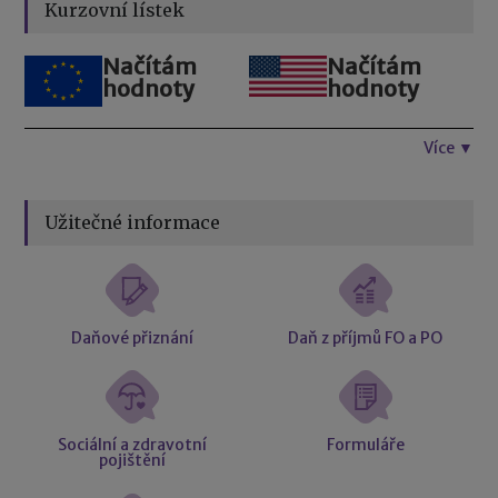
Kurzovní lístek
Načítám
Načítám
hodnoty
hodnoty
Více ▼
Užitečné informace
Daňové přiznání
Daň z příjmů FO a PO
Sociální a zdravotní
Formuláře
pojištění