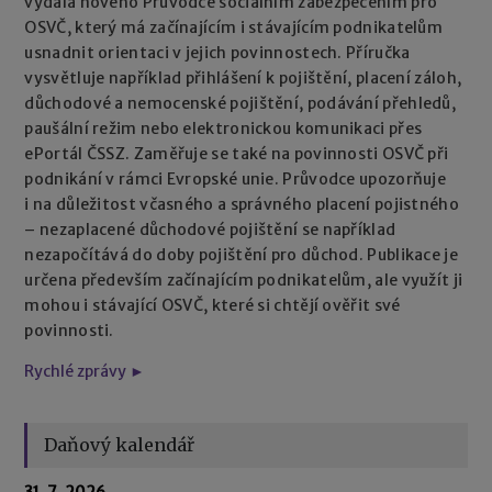
vydala nového Průvodce sociálním zabezpečením pro
OSVČ, který má začínajícím i stávajícím podnikatelům
usnadnit orientaci v jejich povinnostech. Příručka
vysvětluje například přihlášení k pojištění, placení záloh,
důchodové a nemocenské pojištění, podávání přehledů,
paušální režim nebo elektronickou komunikaci přes
ePortál ČSSZ. Zaměřuje se také na povinnosti OSVČ při
podnikání v rámci Evropské unie. Průvodce upozorňuje
i na důležitost včasného a správného placení pojistného
– nezaplacené důchodové pojištění se například
nezapočítává do doby pojištění pro důchod. Publikace je
určena především začínajícím podnikatelům, ale využít ji
mohou i stávající OSVČ, které si chtějí ověřit své
povinnosti.
Rychlé zprávy ►
Daňový kalendář
31. 7. 2026