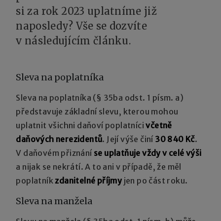
si za rok 2023 uplatníme již
naposledy? Vše se dozvíte
v následujícím článku.
Sleva na poplatníka
Sleva na poplatníka (§ 35ba odst. 1 písm. a)
představuje základní slevu, kterou mohou
uplatnit všichni daňoví poplatníci
včetně
daňových nerezidentů
. Její výše činí
30 840 Kč
.
V daňovém přiznání
se uplatňuje vždy v celé výši
a nijak se nekrátí. A to ani v případě, že měl
poplatník
zdanitelné příjmy
jen po část roku.
Sleva na manžela