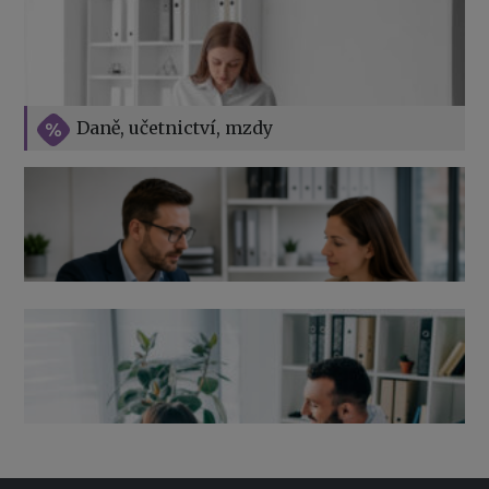
Vše o překážkách v práci na straně zaměstnavatele
Daně, učetnictví, mzdy
Výpověď ze zdravotních důvodů 2026 – průvodce pro
zaměstnavatele
Co pohlídat při přebírání účetnictví