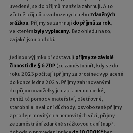
uvedené, se do příjmů manžela zahrnují. A to
včetně příjmů osvobozených nebo
zdaněných
srážkou
. Příjmy se zahrnují
do příjmů za rok
,
ve kterém
byly vyplaceny
. Bez ohledu na to,
za jaké jsou období.
Jedinou výjimku představují
příjmy ze závislé
činnosti dle § 6 ZDP
(ze zaměstnání), kdy se do
roku 2023 počítají i příjmy za prosinec vyplacené
do konce ledna 2024. Příjmy zahrnovanými
do příjmu manželky je např. nemocenské,
peněžitá pomoc v mateřství, ošetřovné,
starobní a invalidní důchody, osvobozené příjmy
z prodeje movitých a nemovitých věcí, příjmy
ze zaměstnání zdaněné srážkovou daní (např.
dohoda o provedení práce
do 10 000 Kč
bez