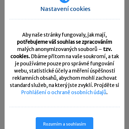
zvýhodnění na dítě?
Nastavení cookies
Slevu na studenta může student uplatnit
za
listopad a prosinec 2023
. Tj. až od měsíce,
Aby naše stránky fungovaly, jak mají,
na jehož počátku byly splněny podmínky.
potřebujeme váš souhlas se zpracováním
Od
ledna 2024
je sleva na studenta
zrušena
.
malých anonymizovaných souborů –
tzv.
Daňové zvýhodnění mohou rodiče studenta
cookies.
Dbáme přitom na vaše soukromí, a tak
uplatnit již od října 2023, tj. od měsíce zahájení
je
používáme pouze pro správné fungování
studia. Vlastní výdělečná činnost studenta VŠ
webu, statistické účely a měření úspěšnosti
reklamních obsahů, abychom mohli zachovat
nebrání rodičům v uplatnění daňového
standard služeb, na který jste zvyklí. Projděte si
zvýhodnění na dítě. Slevu na studenta může
Prohlášení o ochraně osobních údajů
.
studující poplatník
uplatnit do dovršení věku 26
let nebo po dobu prezenční formy studia
v doktorském studijním programu,
který poskytuje vysokoškolské vzdělání
Rozumím a souhlasím
až do
dovršení věku 28 let
.