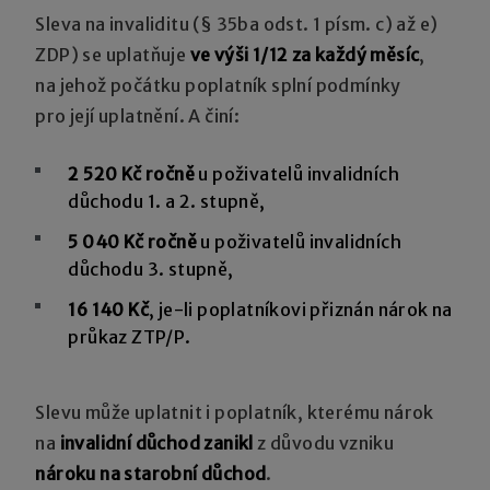
Sleva na invaliditu (§ 35ba odst. 1 písm. c) až e)
ZDP) se uplatňuje
ve výši 1/12 za každý měsíc
,
na jehož počátku poplatník splní podmínky
pro její uplatnění. A činí:
2 520 Kč ročně
u poživatelů invalidních
důchodu 1. a 2. stupně,
5 040 Kč ročně
u poživatelů invalidních
důchodu 3. stupně,
16 140 Kč
, je-li poplatníkovi přiznán nárok na
průkaz ZTP/P.
Slevu může uplatnit i poplatník, kterému nárok
na
invalidní důchod zanikl
z důvodu vzniku
nároku na starobní důchod
.