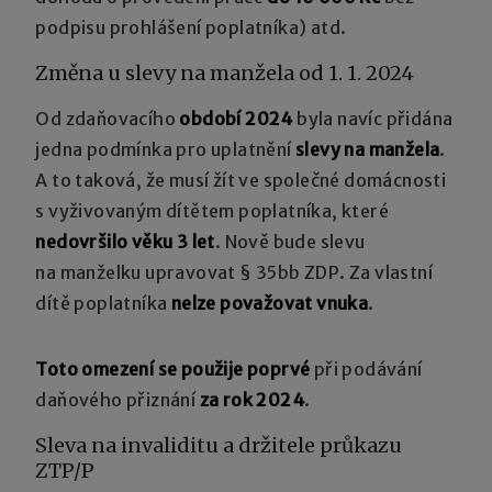
podpisu prohlášení poplatníka) atd.
Změna u slevy na manžela od 1. 1. 2024
Od zdaňovacího
období 2024
byla navíc přidána
jedna podmínka pro uplatnění
slevy na manžela
.
A to taková, že musí žít ve společné domácnosti
s vyživovaným dítětem poplatníka, které
nedovršilo věku 3 let
. Nově bude slevu
na manželku upravovat § 35bb ZDP. Za vlastní
dítě poplatníka
nelze považovat vnuka
.
Toto omezení se použije poprvé
při podávání
daňového přiznání
za rok 2024
.
Sleva na invaliditu a držitele průkazu
ZTP/P