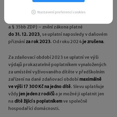
Sleva za umístění dítěte (školkovné)
Nastavení preferencí cookies
I sleva za umístění dítěte (§ 35ba odst. 1 písm. g)
a § 35bb ZDP) – znění zákona platné
do 31. 12. 2023
, se uplatní naposledy v daňovém
přiznání
za rok 2023
. Od roku 2024
je zrušena
.
Za zdaňovací období 2023 se uplatní ve výši
výdajů prokazatelně poplatníkem vynaložených
za umístění vyživovaného dítěte v předškolním
zařízení na dané zdaňovací období
maximálně
ve výši 17 300 Kč na jedno dítě
. Slevu uplatňuje
vždy
jen jeden z rodičů
a je možné ji uplatnit jen
na
dítě žijící s poplatníkem
ve společně
hospodařící domácnosti.