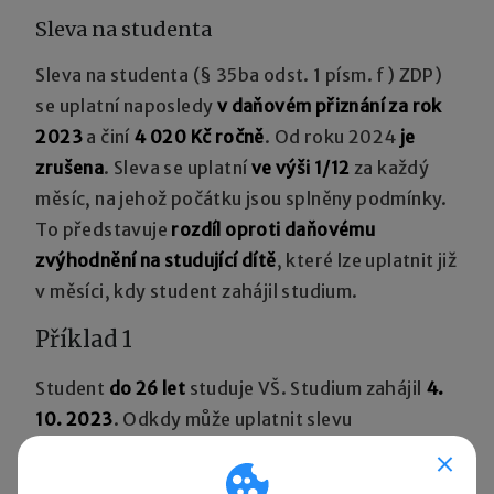
Sleva na studenta
Sleva na studenta (§ 35ba odst. 1 písm. f) ZDP)
se uplatní naposledy
v daňovém přiznání za rok
2023
a činí
4 020 Kč ročně
. Od roku 2024
je
zrušena
. Sleva se uplatní
ve výši 1/12
za každý
měsíc, na jehož počátku jsou splněny podmínky.
To představuje
rozdíl oproti daňovému
zvýhodnění na studující dítě
, které lze uplatnit již
v měsíci, kdy student zahájil studium.
Příklad 1
Student
do 26 let
studuje VŠ. Studium zahájil
4.
10. 2023
. Odkdy může uplatnit slevu
na studenta? Žije ve společné domácnosti
s rodiči. Odkdy mohou rodiče uplatnit daňové