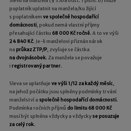
Slevu na manžela (§ 35ba odst. 1 písm. b) může
poplatník uplatnit na manžela/ku žijící
s poplatníkem
ve společně hospodařící
domácnosti
, pokud nemá vlastní příjmy
přesahující částku
68 000 Kč ročně
. A to ve výši
24 840 Kč
. Je-li manželovi přiznán nárok
na
průkaz ZTP/P
, zvyšuje se částka
na dvojnásobek
. Za manžela se považuje
i
registrovaný partner
.
Sleva se uplatňuje
ve výši 1/12 za každý měsíc
,
na jehož počátku jsou splněny podmínky trvání
manželství a
společně hospodařící domácnosti
.
Podmínka ročních příjmů
do limitu 68 000 Kč
musí být splněna vždycky a vždycky
se posuzuje
za celý rok
.