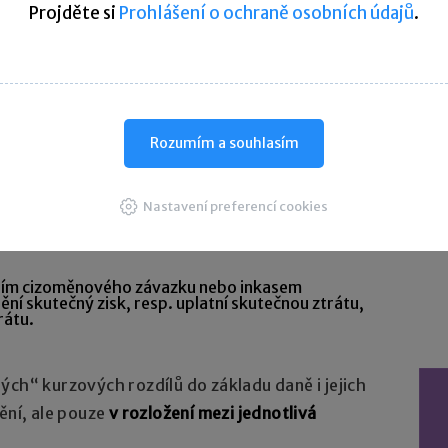
Projděte si
Prohlášení o ochraně osobních údajů
.
 daně „nerealizované“ kurzové zisky, měl by být
mově, kdy
současně s „nerealizovanými“ kurzovými
 ztráty.
ch rozdílů musí být jednoznačně vymezena. To
jakých cizoměnových rozvahových položek přesun
Rozumím a souhlasím
 požaduje.
ozdílů lze v této souvislosti uvažovat pouze
So
ávazků a nikoliv např. u valutové pokladny,
Nastavení preferencí cookies
h papírů a eventuálně dalších cizoměnových
 další okamžik realizace nevzniká, nebo u nichž se
cením cizoměnového závazku nebo inkasem
í skutečný zisk, resp. uplatní skutečnou ztrátu,
rátu.
ých“ kurzových rozdílů do základu daně i jejich
ění, ale pouze
v rozložení mezi jednotlivá