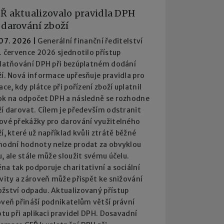
Ř aktualizovalo pravidla DPH
 darování zboží
 07. 2026
|
Generální finanční ředitelství
. července 2026 sjednotilo přístup
platňování DPH při bezúplatném dodání
í. Nová informace upřesňuje pravidla pro
ace, kdy plátce při pořízení zboží uplatnil
ok na odpočet DPH a následně se rozhodne
í darovat. Cílem je především odstranit
ové překážky pro darování využitelného
í, které už například kvůli ztrátě běžné
hodní hodnoty nelze prodat za obvyklou
, ale stále může sloužit svému účelu.
a tak podporuje charitativní a sociální
vity a zároveň může přispět ke snižování
žství odpadu. Aktualizovaný přístup
oveň přináší podnikatelům větší právní
otu při aplikaci pravidel DPH. Dosavadní