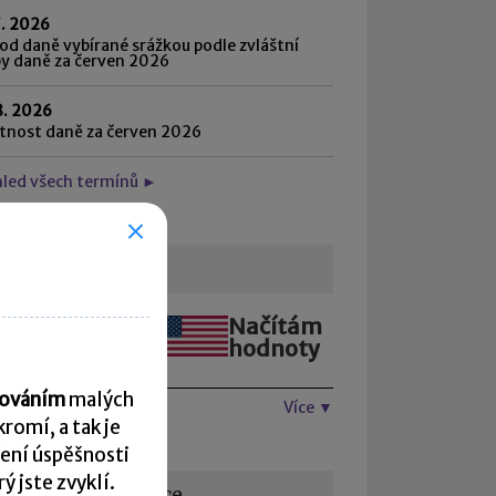
7. 2026
d daně vybírané srážkou podle zvláštní
by daně za červen 2026
8. 2026
atnost daně za červen 2026
hled všech termínů ►
urzovní lístek
Načítám
Načítám
hodnoty
hodnoty
acováním
malých
Více ▼
romí, a tak je
ení úspěšnosti
 jste zvyklí.
žitečné informace