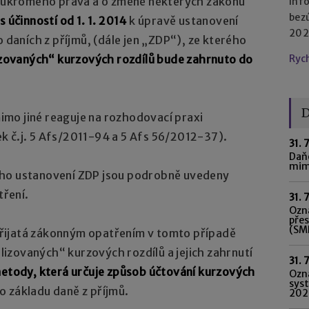
 soukromého práva a o změně některých zákonů
Inf
bez
s účinností od 1. 1. 2014
k úpravě ustanovení
2023
o daních z příjmů, (dále jen „ZDP“), ze kterého
izovaných“ kurzových rozdílů bude zahrnuto do
Ryc
D
mo jiné reaguje na rozhodovací praxi
k č.j. 5 Afs/2011-94 a 5 Afs 56/2012-37).
31. 
Daňo
mim
ého ustanovení ZDP jsou podrobně uvedeny
ření.
31. 
Ozná
pře
(SME
řijatá zákonným opatřením v tomto případě
alizovaných“ kurzových rozdílů a jejich zahrnutí
31. 
metody, která určuje způsob účtování kurzových
Ozn
syst
do základu daně z příjmů.
202