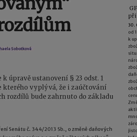
zovaným“
GF
při
rozdílům
30.
od 1
k u
zbož
haela Sobotková
situ
nár
zbož
daň
de k úpravě ustanovení § 23 odst. 1
zbož
e kterého vyplývá, že i zaúčtování
obc
h rozdílů bude zahrnuto do základu
cenu
Změn
akti
mno
zár
ření Senátu č. 344/2013 Sb., o změně daňových
jist