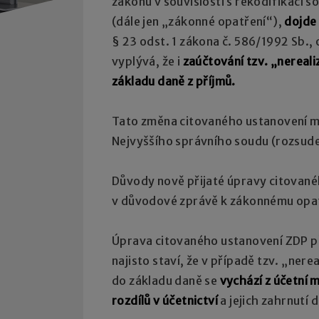
zákonů v souvislosti s rekodifikací
(dále jen „zákonné opatření“),
dojde 
§ 23 odst. 1 zákona č. 586/1992 Sb., 
vyplývá, že i
zaúčtování tzv. „nereal
základu daně z příjmů.
Tato změna citovaného ustanovení mi
Nejvyššího správního soudu (rozsude
Důvody nově přijaté úpravy citovan
v důvodové zprávě k zákonnému opat
Úprava citovaného ustanovení ZDP p
najisto staví, že v případě tzv. „nere
do základu daně se
vychází z účetní 
rozdílů v účetnictví
a jejich zahrnutí 