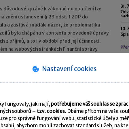
31. 
v důvodové zprávě k zákonnému opatření lze
Odvo
saz
na znění ustanovení § 23 odst. 1 ZDP do
la a zastává i nadále názor, že problematika
10. 
zdílů byla chápána v kontextu provedené úpravy
Spl
z příjmů, a to i v období před její účinností.
Pře
ném na webových stránkách Finanční správy
.
Nastavení cookies
livá zdaňovací období
K
ahrnutí nebo nezahrnutí „nerealizovaných“
ycházel ze závěrů uvedených v rozsudcích
oblematice, a do konce roku 2013, resp. i u
y fungovaly, jak mají,
potřebujeme váš souhlas se zpr
poval ve smyslu jejich závěrů, potom je nutné
ných souborů –
tzv. cookies.
Dbáme přitom na vaše souk
z dále uvedených zásad.
ze pro správné fungování webu, statistické účely a měř
bsahů, abychom mohli zachovat standard služeb, na který
U