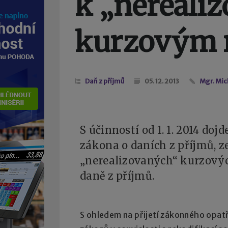
k „nereali
kurzovým 
Daň z příjmů
05. 12. 2013
Mgr. Mic
S účinností od 1. 1. 2014 doj
zákona o daních z příjmů, z
„nerealizovaných“ kurzovýc
daně z příjmů.
S ohledem na přijetí zákonného opat