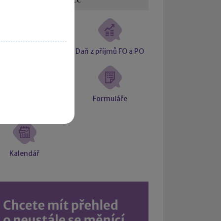
Daňové přiznání
Daň z příjmů FO a PO
ciální a zdravotní
Formuláře
pojištění
Kalendář