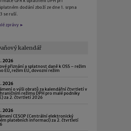
ormace GFŘ k uplatnění DPH při
úplatném dodání zboží ze dne 1. srpna
 se ruší.
hlé zprávy ►
aňový kalendář
7. 2026
vé přiznání a splatnost daně k OSS – režim
o EU, režim EU, dovozní režim
7. 2026
mení o výši obratů za kalendářní čtvrtletí v
shraničním režimu DPH pro malé podniky
) za 2. čtvrtletí 2026
7. 2026
ámení CESOP (Centrální elektronický
ém platebních informací) za 2. čtvrtletí
6