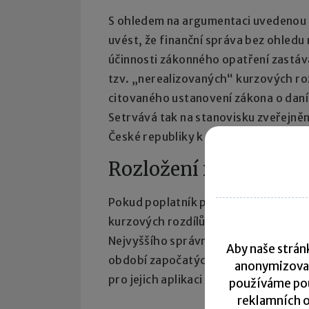
S ohledem na argumentaci uvedenou 
uvést, že finanční správa bez ohledu 
účinnosti zákonného opatření zastáva
tzv. „nerealizovaných“ kurzových ro
citovaného ustanovení zákona o daních 
Setrvává tak na stanovisku zveřejně
České republiky k dané problematice
Rozložení mezi jednot
Pokud poplatník při rozhodování o z
kurzových rozdílů do základu daně v
Nejvyššího správního soudu k dané pr
Aby naše stránk
období započatých v roce 2013, postu
anonymizova
pro jejich aplikaci v praxi vycházet 
používáme pou
reklamních o