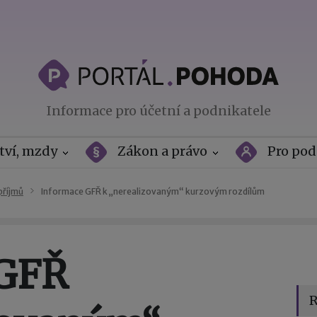
Informace pro účetní a podnikatele
tví, mzdy
Zákon a právo
Pro pod
příjmů
Informace GFŘ k „nerealizovaným“ kurzovým rozdílům
 GFŘ
R