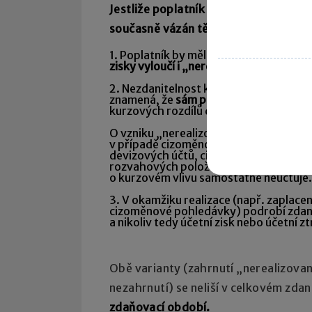
Jestliže poplatník vyloučí ze základu
současně vázán těmito podmínkami:
1. Poplatník by měl postupovat systé
zisky vyloučí i „nerealizované“ kurzové
2. Nezdanitelnost konkrétních kurzový
znamená, že
sám poplatník vymezí
, u 
kurzových rozdílů do období realizace
O vzniku „nerealizovaných“ kurzových r
v případě cizoměnových pohledávek a z
devizových účtů, cizoměnových cennýc
rozvahových položek, u nichž buď žádný
o kurzovém vlivu samostatně neúčtuje.
3. V okamžiku realizace (např. zapla
cizoměnové pohledávky) podrobí zdaněn
a nikoliv tedy účetní zisk nebo účetní zt
Obě varianty (zahrnutí „nerealizovan
nezahrnutí) se neliší v celkovém zdan
zdaňovací období.