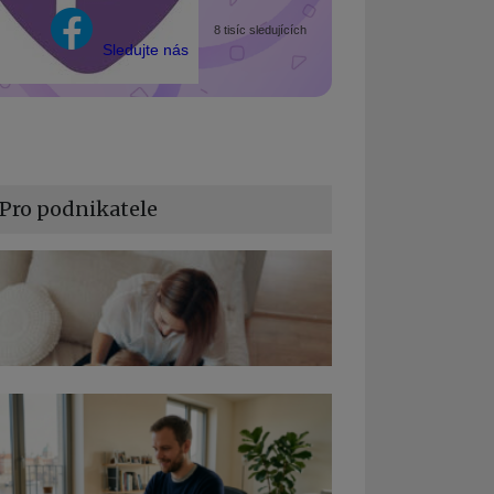
8 tisíc sledujících
Sledujte nás
Pro podnikatele