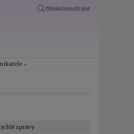
Přihlásit
Vytvořit účet
nikatele
ychlé zprávy