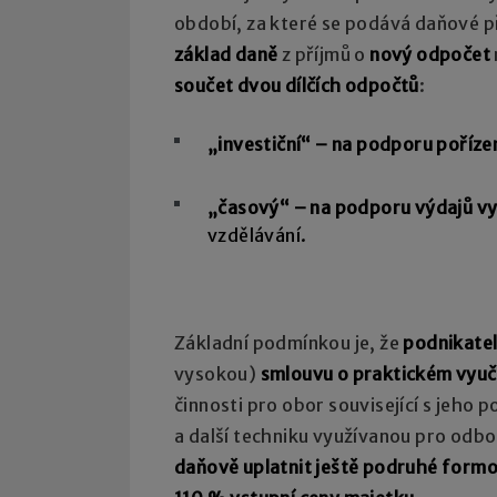
období, za které se podává daňové p
základ daně
z příjmů o
nový odpočet
součet dvou dílčích odpočtů
:
„investiční“ – na podporu poříze
„časový“ – na podporu výdajů v
vzdělávání.
Základní podmínkou je, že
podnikatel
vysokou)
smlouvu o praktickém vyuč
činnosti pro obor související s jeho p
a další techniku využívanou pro odbo
daňově uplatnit ještě podruhé formo