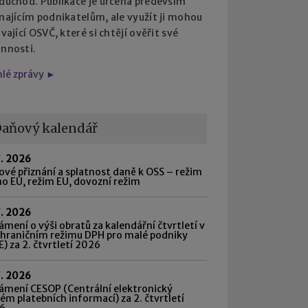
 důchod. Publikace je určena především
najícím podnikatelům, ale využít ji mohou
ávající OSVČ, které si chtějí ověřit své
innosti.
hlé zprávy ►
aňový kalendář
7. 2026
vé přiznání a splatnost daně k OSS – režim
o EU, režim EU, dovozní režim
7. 2026
mení o výši obratů za kalendářní čtvrtletí v
shraničním režimu DPH pro malé podniky
) za 2. čtvrtletí 2026
7. 2026
ámení CESOP (Centrální elektronický
ém platebních informací) za 2. čtvrtletí
6