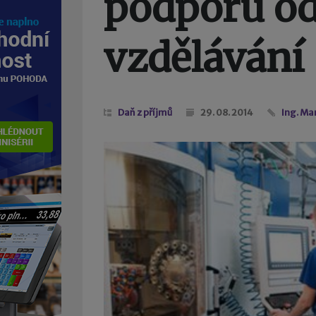
podporu o
vzdělávání
Daň z příjmů
29. 08. 2014
Ing. Ma