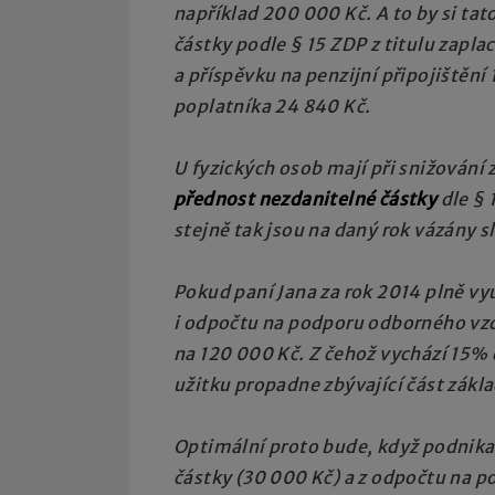
například 200 000 Kč. A to by si tat
částky podle § 15 ZDP z titulu zapl
a příspěvku na penzijní připojištění 
poplatníka 24 840 Kč.
U fyzických osob mají při snižování
přednost nezdanitelné částky
dle § 
stejně tak jsou na daný rok vázány s
Pokud paní Jana za rok 2014 plně vyu
i odpočtu na podporu odborného vzdě
na 120 000 Kč. Z čehož vychází 15% 
užitku propadne zbývající část zákla
Optimální proto bude, když podnika
částky (30 000 Kč) a z odpočtu na 