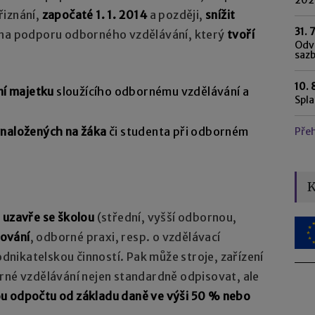
řiznání,
započaté 1. 1. 2014
a později,
snížit
31. 
na podporu odborného vzdělávání, který
tvoří
Odvo
saz
10. 
ní majetku
sloužícího odbornému vzdělávání a
Spl
ynaložených na žáka
či studenta při odborném
Pře
K
 uzavře se školou
(střední, vyšší odbornou,
ování
, odborné praxi, resp. o vzdělávací
odnikatelskou činností. Pak může stroje, zařízení
rné vzdělávání nejen standardně odpisovat, ale
u odpočtu od základu daně ve výši 50 % nebo