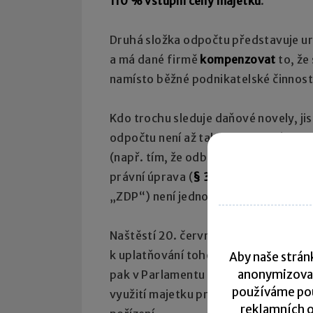
110 % vstupní ceny majetku
.
Druhá složka odpočtu představuje u
a má dané firmě
kompenzovat
to, že
namísto běžné podnikatelské činnost
Kdo trochu sleduje daňové novely, j
odpočtu není až tak jednoduchá, ale
(např. tím, že odborné vzdělávání je
právní úprava (
§ 34f až § 38h
zákona
„ZDP“) není jednoznačná.
Naštěstí 20. června ve
Finančním zpr
k uplatňování tohoto odpočtu, která n
Aby naše stránk
anonymizova
pak v Parlamentu projednávána dílčí 
používáme pou
využití majetku pro odborné vzdělává
reklamních o