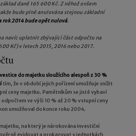
ý základ daně 165 600 Kč. Z něhož ovšem
takže bude plně anulována stejnou základní
a rok 2014 bude opět nulová
.
na navíc uplatnit zbývající část odpočtu na
00 Kč) v letech 2015, 2016 nebo 2017.
očtu
nvestice do majetku sloužícího alespoň z 30 %
í
tím, že v období jejich pořízení umožňuje snížit
pní ceny majetku. Pamětníkům se jistě vybaví
ím odpočtem ve výši 10 % až 20 % vstupní ceny
ákon umožňoval do konce roku 2004.
ajetku, na který je nárokována investiční
ověrně evidovat a prokazovat v jednotkách