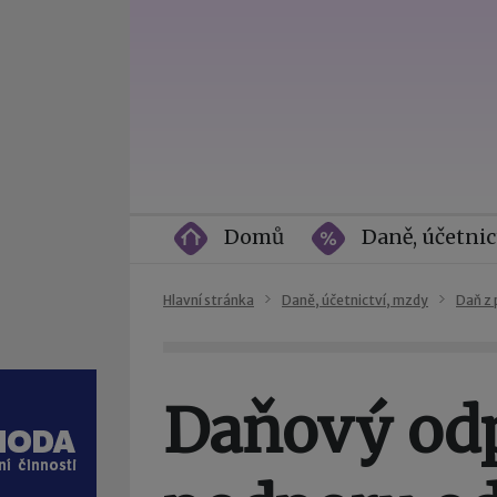
Domů
Daně, účetnic
Hlavní stránka
Daně, účetnictví, mzdy
Daň z 
Daňový odp