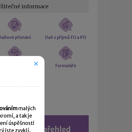
žitečné informace
Daňové přiznání
Daň z příjmů FO a PO
ciální a zdravotní
Formuláře
pojištění
Kalendář
acováním
malých
romí, a tak je
ení úspěšnosti
 jste zvyklí.