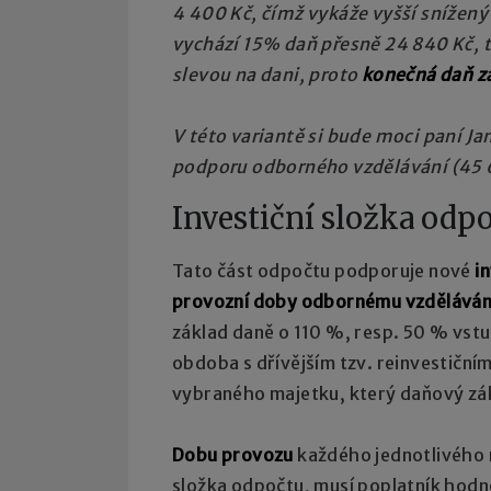
4 400 Kč, čímž vykáže vyšší snížen
vychází 15% daň přesně 24 840 Kč, 
slevou na dani, proto
konečná daň z
V této variantě si bude moci paní Ja
podporu odborného vzdělávání (45 6
Investiční složka odp
Tato část odpočtu podporuje nové
i
provozní doby odbornému vzděláván
základ daně o 110 %, resp. 50 % vstu
obdoba s dřívějším tzv. reinvestičn
vybraného majetku, který daňový z
Dobu provozu
každého jednotlivého m
složka odpočtu, musí poplatník hodn