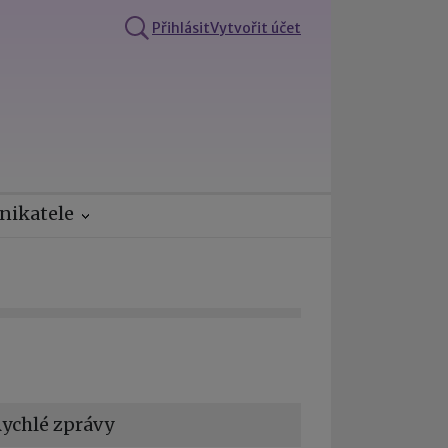
Přihlásit
Vytvořit účet
nikatele
ychlé zprávy