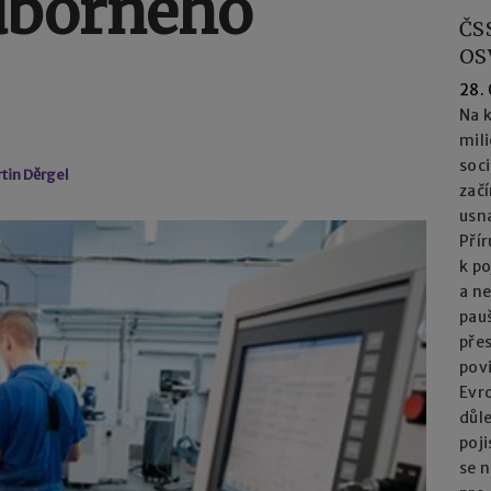
dborného
ČS
OS
28.
Na k
mil
soc
rtin Děrgel
začí
usna
Přír
k po
a n
pau
přes
pov
Evro
důl
poj
se n