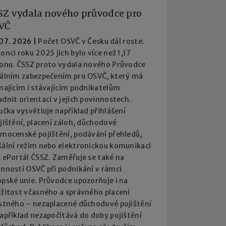
SZ vydala nového průvodce pro
VČ
 07. 2026
|
Počet OSVČ v Česku dál roste.
onci roku 2025 jich bylo více než 1,17
ionu. ČSSZ proto vydala nového Průvodce
iálním zabezpečením pro OSVČ, který má
najícím i stávajícím podnikatelům
dnit orientaci v jejich povinnostech.
učka vysvětluje například přihlášení
jištění, placení záloh, důchodové
emocenské pojištění, podávání přehledů,
šální režim nebo elektronickou komunikaci
 ePortál ČSSZ. Zaměřuje se také na
innosti OSVČ při podnikání v rámci
pské unie. Průvodce upozorňuje i na
ežitost včasného a správného placení
istného – nezaplacené důchodové pojištění
apříklad nezapočítává do doby pojištění