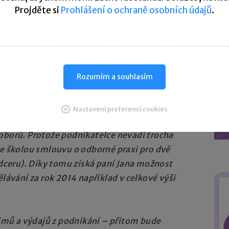
Projděte si
Prohlášení o ochraně osobních údajů
.
ý) základ daně, a to maximálně na nulu, není
ztráty nebo základu daně nižším než odpočet.
, resp. jeho nevyužitou část uplatnit v dalších
bdobí následujícím po období jeho vzniku
.
Rozumím a souhlasím
dy více
Nastavení preferencí cookies
nost. Místní střední odborná škola má přitom
 oborů. Protože podnikatelce nevadí trocha
 se školou smlouvu o odborné praxi pro dvě
í dceru). Díky tomu získá paní Jana možnost
ávání za rok 2014 například v celkové výši
říjmů a výdajů z podnikání – přitom bude