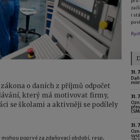
pro
začí
i st
pov
Ryc
D
31. 
Daňo
mim
 zákona o daních z příjmů odpočet
ávání, který má motivovat firmy,
31. 
Ozná
áci se školami a aktivněji se podílely
pře
(SME
31. 
Ozn
syst
by mohou poprvé za zdaňovací období, resp.
202