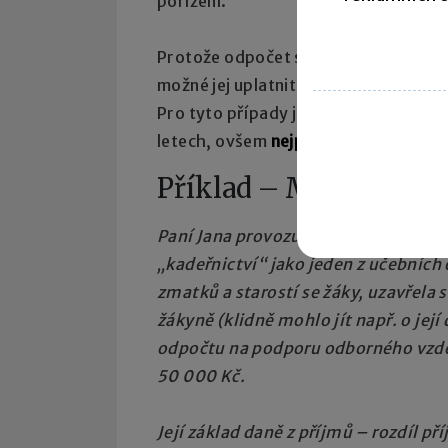
pořízení.
Protože odpočet snižuje pouze (kladn
možné jej uplatnit v případě daňové 
Pro tyto případy je umožněno odpočet
letech, ovšem
nejpozději ve třetím o
Příklad – Méně je něk
Paní Jana provozuje kadeřnickou živ
„kadeřnictví“ jako jeden z učebních
zmatků a starostí se žáky, uzavřela
žákyně (klidně mohlo jít např. o jej
odpočtu na podporu odborného vzděl
50 000 Kč.
Její základ daně z příjmů – rozdíl p