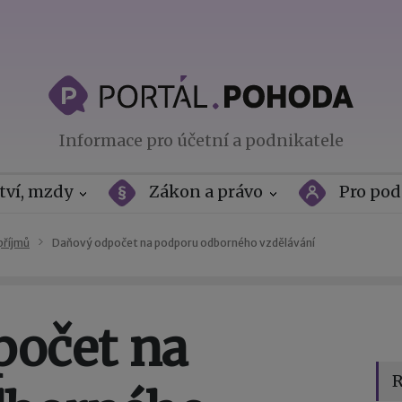
Informace pro účetní a podnikatele
tví, mzdy
Zákon a právo
Pro pod
příjmů
Daňový odpočet na podporu odborného vzdělávání
očet na
R