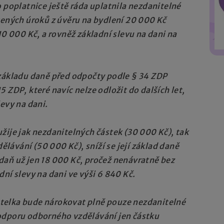
o poplatnice ještě ráda uplatnila nezdanitelné
acených úroků z úvěru na bydlení 20 000 Kč
10 000 Kč, a rovněž základní slevu na dani na
 základu daně před odpočty podle § 34 ZDP
15 ZDP, které navíc nelze odložit do dalších let,
levy na dani.
žije jak nezdanitelných částek (30 000 Kč), tak
lávání (50 000 Kč), sníží se její základ daně
daň už jen 18 000 Kč, pročež nenávratně bez
dní slevy na dani ve výši 6 840 Kč.
telka bude nárokovat plně pouze nezdanitelné
podporu odborného vzdělávání jen částku