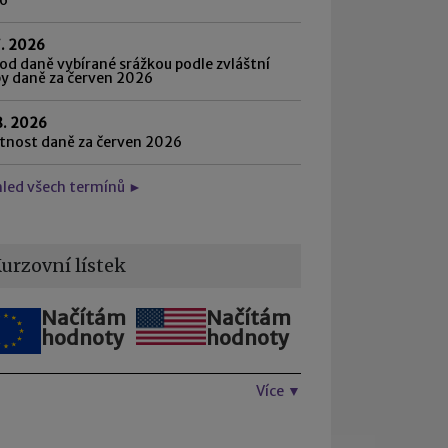
7. 2026
d daně vybírané srážkou podle zvláštní
by daně za červen 2026
8. 2026
atnost daně za červen 2026
hled všech termínů ►
urzovní lístek
Načítám
Načítám
hodnoty
hodnoty
Více ▼