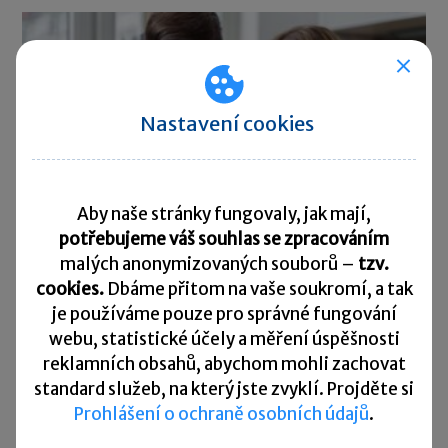
Nastavení cookies
Aby naše stránky fungovaly, jak mají,
potřebujeme váš souhlas se zpracováním
malých anonymizovaných souborů –
tzv.
cookies.
Dbáme přitom na vaše soukromí, a tak
je
používáme pouze pro správné fungování
Druh práce
webu, statistické účely a měření úspěšnosti
17. 06. 2020
reklamních obsahů, abychom mohli zachovat
Jednou z podstatných náležitostí pracovní smlouvy je druh
standard služeb, na který jste zvyklí. Projděte si
práce, který má zaměstnanec pro zaměstnavatele
Prohlášení o ochraně osobních údajů
.
vykonávat. Může být v pracovní smlouvě uvedeno více
druhů práce? A jaký vliv má na vymezení druhu práce