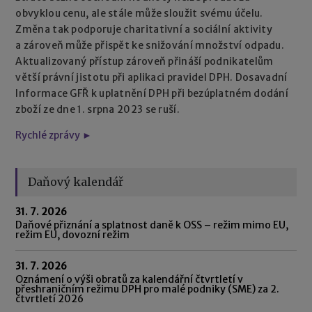
obvyklou cenu, ale stále může sloužit svému účelu.
Změna tak podporuje charitativní a sociální aktivity
a zároveň může přispět ke snižování množství odpadu.
Aktualizovaný přístup zároveň přináší podnikatelům
větší právní jistotu při aplikaci pravidel DPH. Dosavadní
Informace GFŘ k uplatnění DPH při bezúplatném dodání
zboží ze dne 1. srpna 2023 se ruší.
Rychlé zprávy ►
Daňový kalendář
31. 7. 2026
Daňové přiznání a splatnost daně k OSS – režim mimo EU,
režim EU, dovozní režim
31. 7. 2026
Oznámení o výši obratů za kalendářní čtvrtletí v
přeshraničním režimu DPH pro malé podniky (SME) za 2.
čtvrtletí 2026