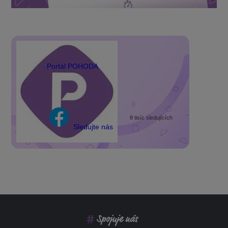
Portál POHODA
8 tisíc sledujících
Sledujte nás