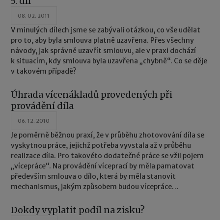
5. díl
08. 02. 2011
V minulých dílech jsme se zabývali otázkou, co vše udělat
pro to, aby byla smlouva platně uzavřena. Přes všechny
návody, jak správně uzavřít smlouvu, ale v praxi dochází
k situacím, kdy smlouva byla uzavřena „chybně“. Co se děje
v takovém případě?
Úhrada vícenákladů provedených při
provádění díla
06. 12. 2010
Je poměrně běžnou praxí, že v průběhu zhotovování díla se
vyskytnou práce, jejichž potřeba vyvstala až v průběhu
realizace díla. Pro takovéto dodatečné práce se vžil pojem
„vícepráce“. Na provádění víceprací by měla pamatovat
především smlouva o dílo, která by měla stanovit
mechanismus, jakým způsobem budou vícepráce
vykonávány, ale i způsob zvýšení ceny díla v důsledku
provedených víceprací.
Dokdy vyplatit podíl na zisku?