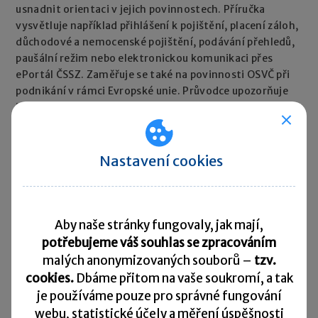
usnadnit orientaci v jejich povinnostech. Příručka
vysvětluje například přihlášení k pojištění, placení záloh,
důchodové a nemocenské pojištění, podávání přehledů,
paušální režim nebo elektronickou komunikaci přes
ePortál ČSSZ. Zaměřuje se také na povinnosti OSVČ při
podnikání v rámci Evropské unie. Průvodce upozorňuje
i na důležitost včasného a správného placení pojistného
– nezaplacené důchodové pojištění se například
nezapočítává do doby pojištění pro důchod. Publikace je
určena především začínajícím podnikatelům, ale využít ji
Nastavení cookies
mohou i stávající OSVČ, které si chtějí ověřit své
povinnosti.
Rychlé zprávy ►
Aby naše stránky fungovaly, jak mají,
potřebujeme váš souhlas se zpracováním
malých anonymizovaných souborů –
tzv.
Daňový kalendář
cookies.
Dbáme přitom na vaše soukromí, a tak
31. 7. 2026
je
používáme pouze pro správné fungování
Daňové přiznání a splatnost daně k OSS – režim mimo EU,
webu, statistické účely a měření úspěšnosti
režim EU, dovozní režim