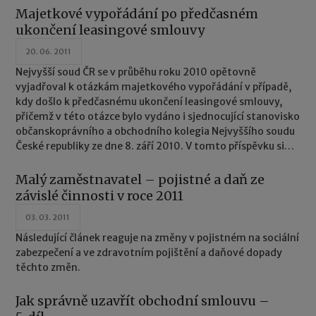
Majetkové vypořádání po předčasném
ukončení leasingové smlouvy
20. 06. 2011
Nejvyšší soud ČR se v průběhu roku 2010 opětovně
vyjadřoval k otázkám majetkového vypořádání v případě,
kdy došlo k předčasnému ukončení leasingové smlouvy,
přičemž v této otázce bylo vydáno i sjednocující stanovisko
občanskoprávního a obchodního kolegia Nejvyššího soudu
České republiky ze dne 8. září 2010. V tomto příspěvku si
shrneme závěry, ke kterým Nejvyšší soud ČR dospěl a které
se týkají především leasingu finančního.
Malý zaměstnavatel – pojistné a daň ze
závislé činnosti v roce 2011
03. 03. 2011
Následující článek reaguje na změny v pojistném na sociální
zabezpečení a ve zdravotním pojištění a daňové dopady
těchto změn.
Jak správně uzavřít obchodní smlouvu –