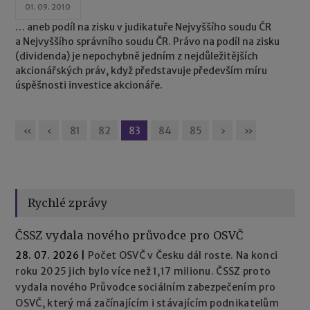
01. 09. 2010
… aneb podíl na zisku v judikatuře Nejvyššího soudu ČR
a Nejvyššího správního soudu ČR. Právo na podíl na zisku
(dividenda) je nepochybně jedním z nejdůležitějších
akcionářských práv, když představuje především míru
úspěšnosti investice akcionáře.
«
‹
81
82
83
84
85
›
»
Rychlé zprávy
ČSSZ vydala nového průvodce pro OSVČ
28. 07. 2026
|
Počet OSVČ v Česku dál roste. Na konci
roku 2025 jich bylo více než 1,17 milionu. ČSSZ proto
vydala nového Průvodce sociálním zabezpečením pro
OSVČ, který má začínajícím i stávajícím podnikatelům