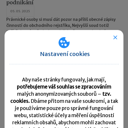
podnikání
05. 05. 2025
Právnické osoby si musí dát pozor na příliš obecné zápisy
činností do obchodního rejstříku, Nejvyšší soud totiž
zpřísňuje své požadavky na jejich přesnost a konkrétnost.
Nastavení cookies
Aby naše stránky fungovaly, jak mají,
potřebujeme váš souhlas se zpracováním
malých anonymizovaných souborů –
tzv.
cookies.
Dbáme přitom na vaše soukromí, a tak
je
používáme pouze pro správné fungování
webu, statistické účely a měření úspěšnosti
reklamních obsahů, abychom mohli zachovat