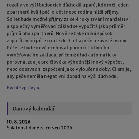
rozdíly ve výši budoucích důchodů u párů, kde měl jeden
z partnerů kvůli péči o děti nebo rodinu nižší příjmy.
Sdílet bude možné příjmy za celé roky trvání manželství
a společný vyměřovací základ se vypočítá jako průměr
příjmů obou partnerů. Nově se také mění způsob
započítávání péče o dítě do 3 let a péče o závislé osoby.
Péče se bude nově oceňovat pomocí fiktivního
vyměřovacího základu, přičemž úřad automaticky
porovná, zda je pro člověka výhodnější nový výpočet,
nebo dosavadní započtení jako vyloučené doby. Cílem je,
aby péče neměla negativní dopad na výši důchodu.
Rychlé zprávy ►
Daňový kalendář
10. 8. 2026
Splatnost daně za červen 2026