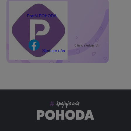
Portál POHODA
8 tisíc sledujících
Sledujte nás