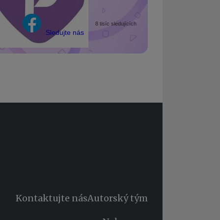
8 tisíc sledujících
Sledujte nás
Kontaktujte nás
Autorský tým