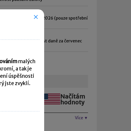
8. 2026
tnost daně za červen 2026 (pouze spotřební
z lihu)
8. 2026
vé přiznání a splatnost daně za červenec
6
hled všech termínů ►
acováním
malých
romí, a tak je
ení úspěšnosti
urzovní lístek
 jste zvyklí.
Načítám
Načítám
hodnoty
hodnoty
Více ▼