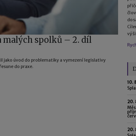
při
člo
dos
Cíl
výš
 malých spolků – 2. díl
Ryc
žil jako úvod do problematiky a vymezení legislativy
řesune do praxe.
D
10. 
Spl
20. 
Měsí
příj
čer
20. 
Spla