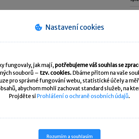
24. 
Spla
daň 
Nastavení cookies
25. 
Daňo
202
Pře
y fungovaly, jak mají,
potřebujeme váš souhlas se zpr
ných souborů –
tzv. cookies.
Dbáme přitom na vaše souk
ze pro správné fungování webu, statistické účely a měř
K
bsahů, abychom mohli zachovat standard služeb, na který
Projděte si
Prohlášení o ochraně osobních údajů
.
Rozumím a souhlasím