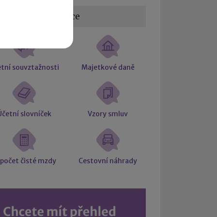
žitečné informace
tní souvztažnosti
Majetkové daně
Účetní slovníček
Vzory smluv
počet čisté mzdy
Cestovní náhrady