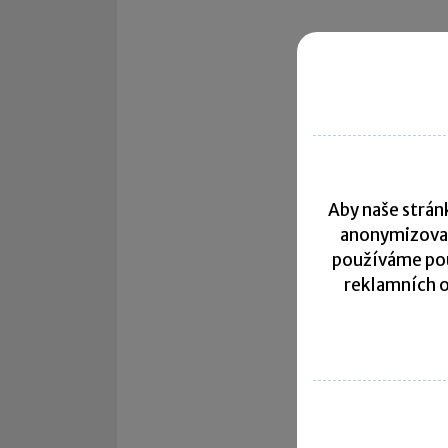
Aby naše stránk
anonymizova
používáme pou
reklamních o