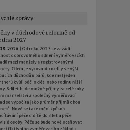
ychlé zprávy
ěny v důchodové reformě od
ledna 2027
 08. 2026
|
Od roku 2027 se zavádí
nost dobrovolného sdílení vyměřovacích
ladů mezi manžely a registrovanými
nery. Cílem je vyrovnat rozdíly ve výši
oucích důchodů u párů, kde měl jeden
rtnerů kvůli péči o děti nebo rodinu nižší
my. Sdílet bude možné příjmy za celé roky
ání manželství a společný vyměřovací
lad se vypočítá jako průměr příjmů obou
tnerů. Nově se také mění způsob
čítávání péče o dítě do 3 let a péče
ávislé osoby. Péče se bude nově oceňovat
ocí fiktivního vyměřovacího základu,