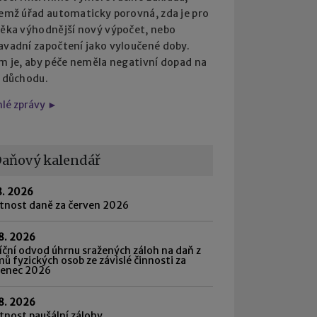
čemž úřad automaticky porovná, zda je pro
věka výhodnější nový výpočet, nebo
avadní započtení jako vyloučené doby.
em je, aby péče neměla negativní dopad na
i důchodu.
hlé zprávy ►
aňový kalendář
8. 2026
atnost daně za červen 2026
8. 2026
ční odvod úhrnu sražených záloh na daň z
mů fyzických osob ze závislé činnosti za
venec 2026
8. 2026
tnost paušální zálohy