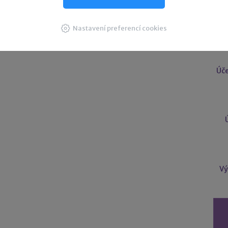
U
Nastavení preferencí cookies
Úče
Vý