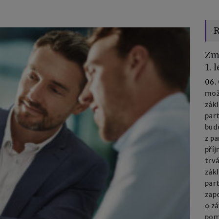
R
Zm
1. 
06.
mož
zák
part
bud
z pa
příj
trv
zák
par
zapo
o z
pom