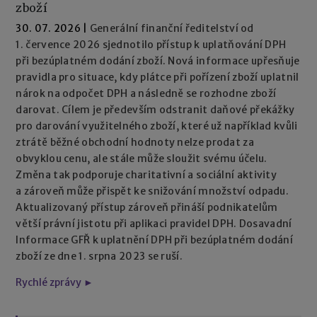
zboží
30. 07. 2026
|
Generální finanční ředitelství od
1. července 2026 sjednotilo přístup k uplatňování DPH
při bezúplatném dodání zboží. Nová informace upřesňuje
pravidla pro situace, kdy plátce při pořízení zboží uplatnil
nárok na odpočet DPH a následně se rozhodne zboží
darovat. Cílem je především odstranit daňové překážky
pro darování využitelného zboží, které už například kvůli
ztrátě běžné obchodní hodnoty nelze prodat za
obvyklou cenu, ale stále může sloužit svému účelu.
Změna tak podporuje charitativní a sociální aktivity
a zároveň může přispět ke snižování množství odpadu.
Aktualizovaný přístup zároveň přináší podnikatelům
větší právní jistotu při aplikaci pravidel DPH. Dosavadní
Informace GFŘ k uplatnění DPH při bezúplatném dodání
zboží ze dne 1. srpna 2023 se ruší.
Rychlé zprávy ►