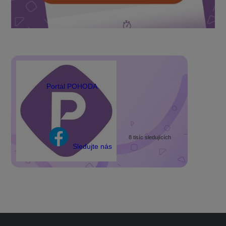
Portál POHODA
8 tisíc sledujících
Sledujte nás