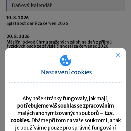
Daňový kalendář
10. 8. 2026
Splatnost daně za červen 2026
20. 8. 2026
Měsíční odvod úhrnu sražených záloh na daň z příjmů
fyzických osob ze závislé činnosti za červenec 2026
20. 8. 2026
Splatnost paušální zálohy
Nastavení cookies
24. 8. 2026
Splatnost daně za červen 2026 (pouze spotřební daň z lihu)
25. 8. 2026
Aby naše stránky fungovaly, jak mají,
Daňové přiznání a splatnost daně za červenec 2026
potřebujeme váš souhlas se zpracováním
malých anonymizovaných souborů –
tzv.
Přehled všech termínů ►
cookies.
Dbáme přitom na vaše soukromí, a tak
je
používáme pouze pro správné fungování