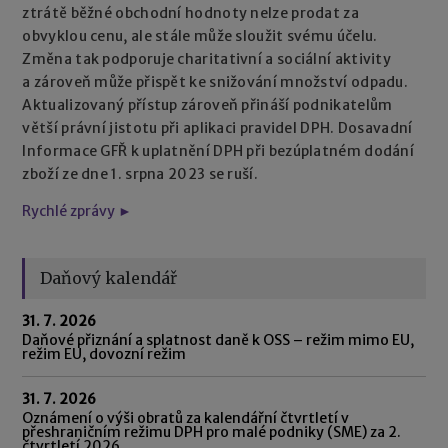
ztrátě běžné obchodní hodnoty nelze prodat za
obvyklou cenu, ale stále může sloužit svému účelu.
Změna tak podporuje charitativní a sociální aktivity
a zároveň může přispět ke snižování množství odpadu.
Aktualizovaný přístup zároveň přináší podnikatelům
větší právní jistotu při aplikaci pravidel DPH. Dosavadní
Informace GFŘ k uplatnění DPH při bezúplatném dodání
zboží ze dne 1. srpna 2023 se ruší.
Rychlé zprávy ►
Daňový kalendář
31. 7. 2026
Daňové přiznání a splatnost daně k OSS – režim mimo EU,
režim EU, dovozní režim
31. 7. 2026
Oznámení o výši obratů za kalendářní čtvrtletí v
přeshraničním režimu DPH pro malé podniky (SME) za 2.
čtvrtletí 2026