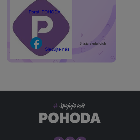
Portál POHODA
8 tisíc sledujících
Sledujte nás