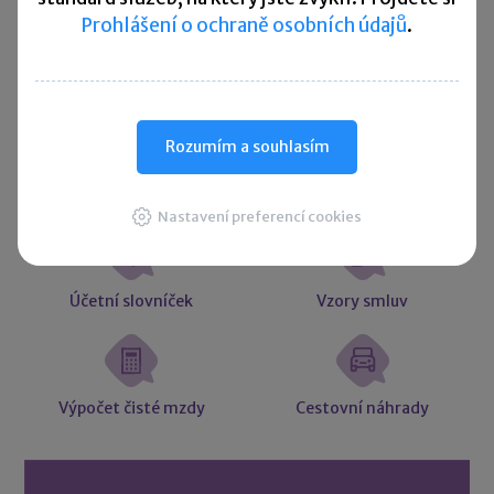
Více ▼
Prohlášení o ochraně osobních údajů
.
Užitečné informace
Rozumím a souhlasím
Účetní souvztažnosti
Majetkové daně
Nastavení preferencí cookies
Účetní slovníček
Vzory smluv
Výpočet čisté mzdy
Cestovní náhrady