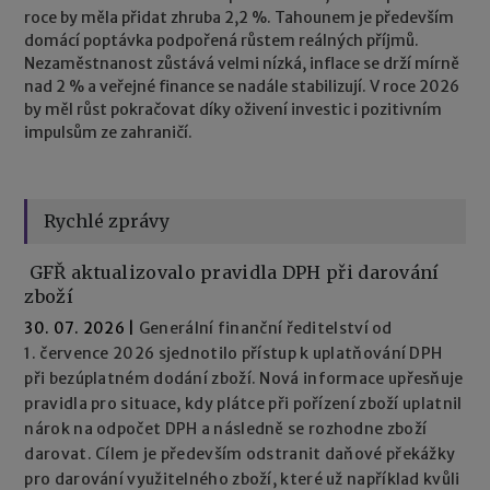
roce by měla přidat zhruba 2,2 %. Tahounem je především
domácí poptávka podpořená růstem reálných příjmů.
Nezaměstnanost zůstává velmi nízká, inflace se drží mírně
nad 2 % a veřejné finance se nadále stabilizují. V roce 2026
by měl růst pokračovat díky oživení investic i pozitivním
impulsům ze zahraničí.
Rychlé zprávy
GFŘ aktualizovalo pravidla DPH při darování
zboží
30. 07. 2026
|
Generální finanční ředitelství od
1. července 2026 sjednotilo přístup k uplatňování DPH
při bezúplatném dodání zboží. Nová informace upřesňuje
pravidla pro situace, kdy plátce při pořízení zboží uplatnil
nárok na odpočet DPH a následně se rozhodne zboží
darovat. Cílem je především odstranit daňové překážky
pro darování využitelného zboží, které už například kvůli