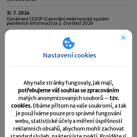
31. 7. 2026
Oznámení CESOP (Centrální elektronický systém
platebních informací) za 2. čtvrtletí 2026
31. 7. 2026
Odvod daně vybírané srážkou podle zvláštní sazby daně za
červen 2026
Nastavení cookies
10. 8. 2026
Splatnost daně za červen 2026
Přehled všech termínů ►
Aby naše stránky fungovaly, jak mají,
potřebujeme váš souhlas se zpracováním
malých anonymizovaných souborů –
tzv.
Kurzovní lístek
cookies.
Dbáme přitom na vaše soukromí, a tak
je
používáme pouze pro správné fungování
Načítám
Načítám
webu, statistické účely a měření úspěšnosti
hodnoty
hodnoty
reklamních obsahů, abychom mohli zachovat
standard služeb, na který jste zvyklí. Projděte si