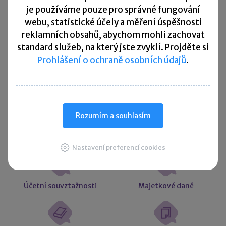
Přehled všech termínů ►
je
používáme pouze pro správné fungování
webu, statistické účely a měření úspěšnosti
reklamních obsahů, abychom mohli zachovat
Kurzovní lístek
standard služeb, na který jste zvyklí. Projděte si
Prohlášení o ochraně osobních údajů
.
Načítám
Načítám
hodnoty
hodnoty
Více ▼
Rozumím a souhlasím
Užitečné informace
Nastavení preferencí cookies
Účetní souvztažnosti
Majetkové daně