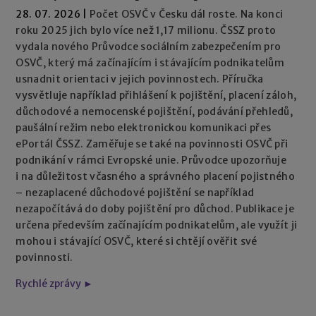
28. 07. 2026
|
Počet OSVČ v Česku dál roste. Na konci
roku 2025 jich bylo více než 1,17 milionu. ČSSZ proto
vydala nového Průvodce sociálním zabezpečením pro
OSVČ, který má začínajícím i stávajícím podnikatelům
usnadnit orientaci v jejich povinnostech. Příručka
vysvětluje například přihlášení k pojištění, placení záloh,
důchodové a nemocenské pojištění, podávání přehledů,
paušální režim nebo elektronickou komunikaci přes
ePortál ČSSZ. Zaměřuje se také na povinnosti OSVČ při
podnikání v rámci Evropské unie. Průvodce upozorňuje
i na důležitost včasného a správného placení pojistného
– nezaplacené důchodové pojištění se například
nezapočítává do doby pojištění pro důchod. Publikace je
určena především začínajícím podnikatelům, ale využít ji
mohou i stávající OSVČ, které si chtějí ověřit své
povinnosti.
Rychlé zprávy ►