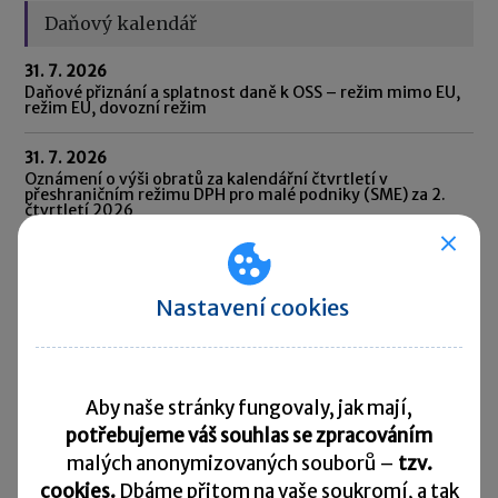
Daňový kalendář
31. 7. 2026
Daňové přiznání a splatnost daně k OSS – režim mimo EU,
režim EU, dovozní režim
31. 7. 2026
Oznámení o výši obratů za kalendářní čtvrtletí v
přeshraničním režimu DPH pro malé podniky (SME) za 2.
čtvrtletí 2026
31. 7. 2026
Oznámení CESOP (Centrální elektronický systém
platebních informací) za 2. čtvrtletí 2026
Nastavení cookies
31. 7. 2026
Odvod daně vybírané srážkou podle zvláštní sazby daně za
červen 2026
Aby naše stránky fungovaly, jak mají,
potřebujeme váš souhlas se zpracováním
10. 8. 2026
Splatnost daně za červen 2026
malých anonymizovaných souborů –
tzv.
cookies.
Dbáme přitom na vaše soukromí, a tak