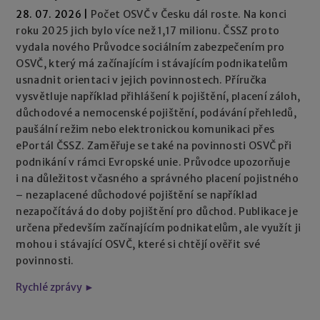
28. 07. 2026
|
Počet OSVČ v Česku dál roste. Na konci
roku 2025 jich bylo více než 1,17 milionu. ČSSZ proto
vydala nového Průvodce sociálním zabezpečením pro
OSVČ, který má začínajícím i stávajícím podnikatelům
usnadnit orientaci v jejich povinnostech. Příručka
vysvětluje například přihlášení k pojištění, placení záloh,
důchodové a nemocenské pojištění, podávání přehledů,
paušální režim nebo elektronickou komunikaci přes
ePortál ČSSZ. Zaměřuje se také na povinnosti OSVČ při
podnikání v rámci Evropské unie. Průvodce upozorňuje
i na důležitost včasného a správného placení pojistného
– nezaplacené důchodové pojištění se například
nezapočítává do doby pojištění pro důchod. Publikace je
určena především začínajícím podnikatelům, ale využít ji
mohou i stávající OSVČ, které si chtějí ověřit své
povinnosti.
Rychlé zprávy ►