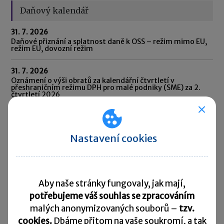
Daňový kalendář
31. 7. 2026
Daňové přiznání a splatnost daně k OSS – režim mimo EU,
režim EU, dovozní režim
31. 7. 2026
Oznámení o výši obratů za kalendářní čtvrtletí v
přeshraničním režimu DPH pro malé podniky (SME) za 2.
čtvrtletí 2026
31. 7. 2026
Oznámení CESOP (Centrální elektronický systém
platebních informací) za 2. čtvrtletí 2026
Nastavení cookies
31. 7. 2026
Odvod daně vybírané srážkou podle zvláštní sazby daně za
červen 2026
Aby naše stránky fungovaly, jak mají,
potřebujeme váš souhlas se zpracováním
10. 8. 2026
Splatnost daně za červen 2026
malých anonymizovaných souborů –
tzv.
cookies.
Dbáme přitom na vaše soukromí, a tak