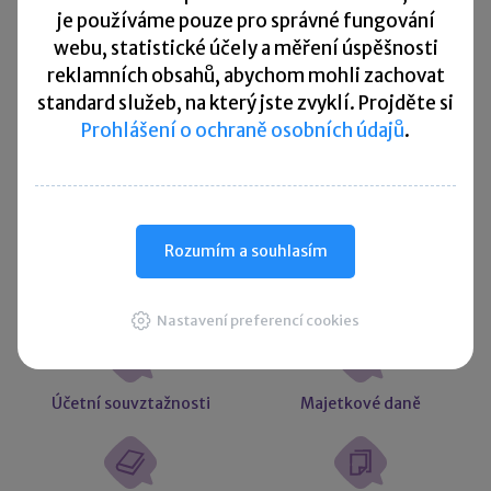
Přehled všech termínů ►
je
používáme pouze pro správné fungování
webu, statistické účely a měření úspěšnosti
reklamních obsahů, abychom mohli zachovat
Kurzovní lístek
standard služeb, na který jste zvyklí. Projděte si
Prohlášení o ochraně osobních údajů
.
Načítám
Načítám
hodnoty
hodnoty
Více ▼
Rozumím a souhlasím
Užitečné informace
Nastavení preferencí cookies
Účetní souvztažnosti
Majetkové daně