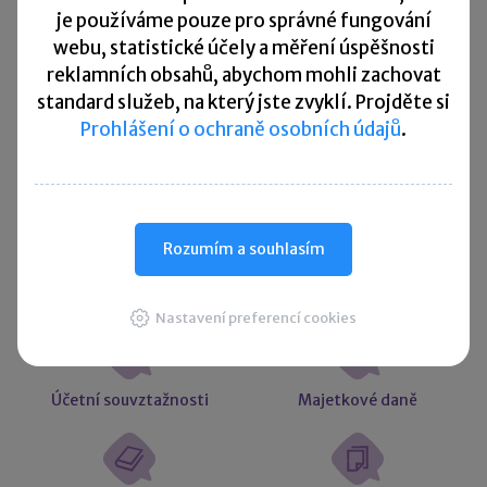
Přehled všech termínů ►
je
používáme pouze pro správné fungování
webu, statistické účely a měření úspěšnosti
reklamních obsahů, abychom mohli zachovat
Kurzovní lístek
standard služeb, na který jste zvyklí. Projděte si
Prohlášení o ochraně osobních údajů
.
Načítám
Načítám
hodnoty
hodnoty
Více ▼
Rozumím a souhlasím
Užitečné informace
Nastavení preferencí cookies
Účetní souvztažnosti
Majetkové daně