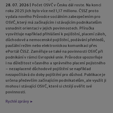
28. 07. 2026
|
Počet OSVČ v Česku dál roste. Na konci
roku 2025 jich bylo více než 1,17 milionu. ČSSZ proto
vydala nového Průvodce sociálním zabezpečením pro
OSVČ, který má začínajícím i stávajícím podnikatelům
usnadnit orientaci v jejich povinnostech. Příručka
vysvětluje například přihlášení k pojištění, placení záloh,
důchodové a nemocenské pojištění, podávání přehledů,
paušální režim nebo elektronickou komunikaci přes
ePortál ČSSZ. Zaměřuje se také na povinnosti OSVČ při
podnikání v rámci Evropské unie. Průvodce upozorňuje
i na důležitost včasného a správného placení pojistného
– nezaplacené důchodové pojištění se například
nezapočítává do doby pojištění pro důchod. Publikace je
určena především začínajícím podnikatelům, ale využít ji
mohou i stávající OSVČ, které si chtějí ověřit své
povinnosti.
Rychlé zprávy ►