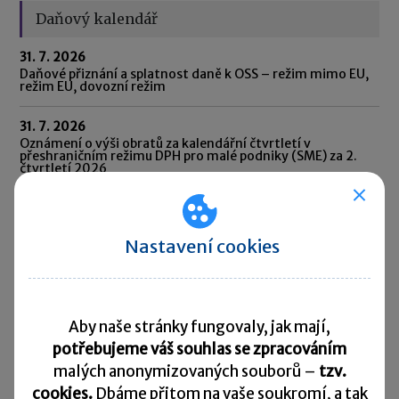
Daňový kalendář
31. 7. 2026
Daňové přiznání a splatnost daně k OSS – režim mimo EU,
režim EU, dovozní režim
31. 7. 2026
Oznámení o výši obratů za kalendářní čtvrtletí v
přeshraničním režimu DPH pro malé podniky (SME) za 2.
čtvrtletí 2026
31. 7. 2026
Oznámení CESOP (Centrální elektronický systém
platebních informací) za 2. čtvrtletí 2026
Nastavení cookies
31. 7. 2026
Odvod daně vybírané srážkou podle zvláštní sazby daně za
červen 2026
Aby naše stránky fungovaly, jak mají,
potřebujeme váš souhlas se zpracováním
10. 8. 2026
Splatnost daně za červen 2026
malých anonymizovaných souborů –
tzv.
cookies.
Dbáme přitom na vaše soukromí, a tak