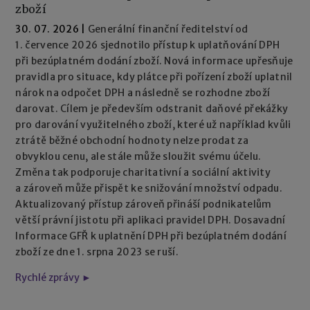
zboží
30. 07. 2026
|
Generální finanční ředitelství od
1. července 2026 sjednotilo přístup k uplatňování DPH
při bezúplatném dodání zboží. Nová informace upřesňuje
pravidla pro situace, kdy plátce při pořízení zboží uplatnil
nárok na odpočet DPH a následně se rozhodne zboží
darovat. Cílem je především odstranit daňové překážky
pro darování využitelného zboží, které už například kvůli
ztrátě běžné obchodní hodnoty nelze prodat za
obvyklou cenu, ale stále může sloužit svému účelu.
Změna tak podporuje charitativní a sociální aktivity
a zároveň může přispět ke snižování množství odpadu.
Aktualizovaný přístup zároveň přináší podnikatelům
větší právní jistotu při aplikaci pravidel DPH. Dosavadní
Informace GFŘ k uplatnění DPH při bezúplatném dodání
zboží ze dne 1. srpna 2023 se ruší.
Rychlé zprávy ►