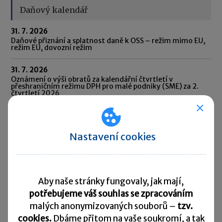
Daňový kalendář
31. 7. 2026
Daňové přiznání a splatnost daně k OSS – režim mimo EU,
režim EU, dovozní režim
31. 7. 2026
Oznámení o výši obratů za kalendářní čtvrtletí v
přeshraničním režimu DPH pro malé podniky (SME) za 2.
čtvrtletí 2026
31. 7. 2026
Oznámení CESOP (Centrální elektronický systém
platebních informací) za 2. čtvrtletí 2026
Nastavení cookies
31. 7. 2026
Odvod daně vybírané srážkou podle zvláštní sazby daně za
červen 2026
Aby naše stránky fungovaly, jak mají,
potřebujeme váš souhlas se zpracováním
10. 8. 2026
Splatnost daně za červen 2026
malých anonymizovaných souborů –
tzv.
cookies.
Dbáme přitom na vaše soukromí, a tak