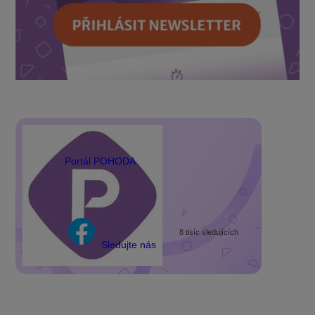
Portál POHODA
8 tisíc sledujících
Sledujte nás