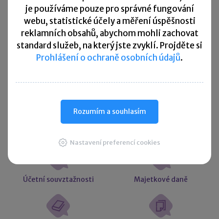
Přehled všech termínů ►
je
používáme pouze pro správné fungování
webu, statistické účely a měření úspěšnosti
reklamních obsahů, abychom mohli zachovat
Kurzovní lístek
standard služeb, na který jste zvyklí. Projděte si
Prohlášení o ochraně osobních údajů
.
Načítám
Načítám
hodnoty
hodnoty
Více ▼
Rozumím a souhlasím
Užitečné informace
Nastavení preferencí cookies
Účetní souvztažnosti
Majetkové daně