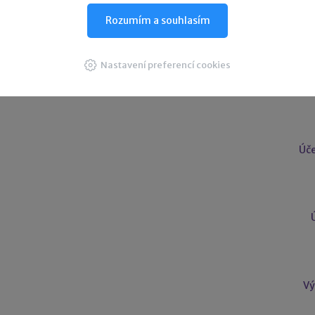
Rozumím a souhlasím
Nastavení preferencí cookies
U
Úče
Vý