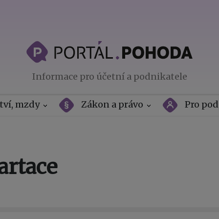
Informace pro účetní a podnikatele
tví, mzdy
Zákon a právo
Pro pod
artace