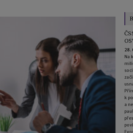
R
ČS
OS
28.
Na k
mil
soc
začí
usna
Přír
k po
a n
pau
přes
pov
Evro