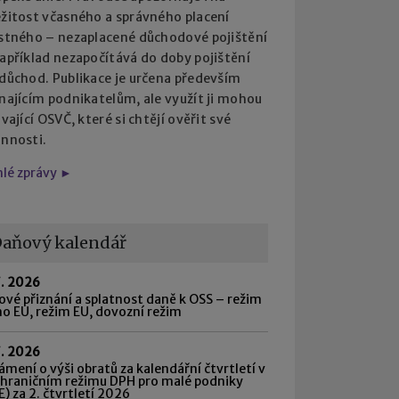
ežitost včasného a správného placení
istného – nezaplacené důchodové pojištění
apříklad nezapočítává do doby pojištění
 důchod. Publikace je určena především
najícím podnikatelům, ale využít ji mohou
ávající OSVČ, které si chtějí ověřit své
innosti.
hlé zprávy ►
aňový kalendář
7. 2026
vé přiznání a splatnost daně k OSS – režim
o EU, režim EU, dovozní režim
7. 2026
mení o výši obratů za kalendářní čtvrtletí v
shraničním režimu DPH pro malé podniky
) za 2. čtvrtletí 2026