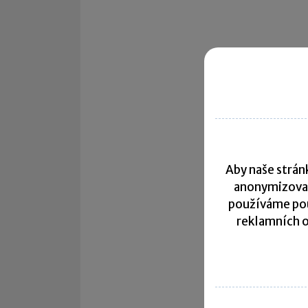
Aby naše stránk
anonymizova
používáme pou
reklamních o