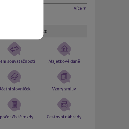
Více ▼
žitečné informace
tní souvztažnosti
Majetkové daně
Účetní slovníček
Vzory smluv
počet čisté mzdy
Cestovní náhrady