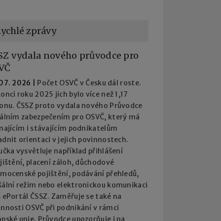
ychlé zprávy
SZ vydala nového průvodce pro
VČ
 07. 2026
|
Počet OSVČ v Česku dál roste.
onci roku 2025 jich bylo více než 1,17
ionu. ČSSZ proto vydala nového Průvodce
iálním zabezpečením pro OSVČ, který má
najícím i stávajícím podnikatelům
dnit orientaci v jejich povinnostech.
učka vysvětluje například přihlášení
jištění, placení záloh, důchodové
emocenské pojištění, podávání přehledů,
šální režim nebo elektronickou komunikaci
 ePortál ČSSZ. Zaměřuje se také na
innosti OSVČ při podnikání v rámci
pské unie. Průvodce upozorňuje i na