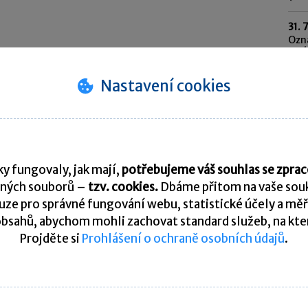
31. 
Ozn
syst
202
Nastavení cookies
31. 
Odvo
saz
10. 
Spl
y fungovaly, jak mají,
potřebujeme váš souhlas se zpr
ných souborů –
tzv. cookies.
Dbáme přitom na vaše souk
Pře
ze pro správné fungování webu, statistické účely a měř
bsahů, abychom mohli zachovat standard služeb, na který
Projděte si
Prohlášení o ochraně osobních údajů
.
K