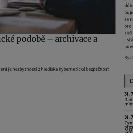
důl
poj
se n
pro
začí
ické podobě – archivace a
i st
pov
Ryc
erá je nezbytností z hlediska kybernetické bezpečnost
D
31. 
Daňo
mim
31. 
Ozná
pře
(SME