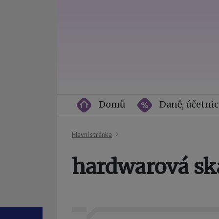
Domů
Daně, účetnic
Hlavní stránka
hardwarová sk