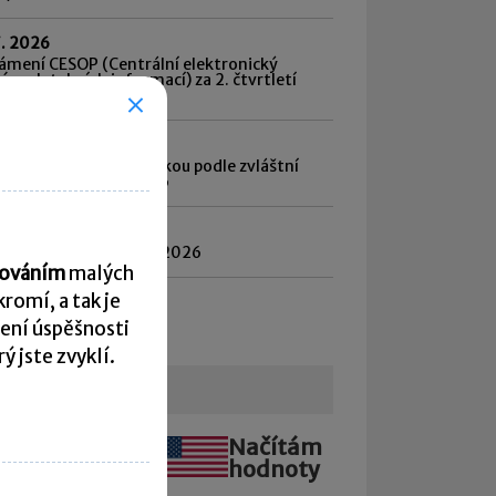
7. 2026
ámení CESOP (Centrální elektronický
ém platebních informací) za 2. čtvrtletí
6
7. 2026
d daně vybírané srážkou podle zvláštní
by daně za červen 2026
8. 2026
atnost daně za červen 2026
acováním
malých
romí, a tak je
hled všech termínů ►
ení úspěšnosti
 jste zvyklí.
urzovní lístek
Načítám
Načítám
hodnoty
hodnoty