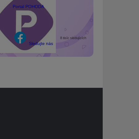
Portál POHODA
8 tisíc sledujících
Sledujte nás