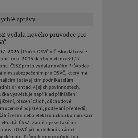
ychlé zprávy
SZ vydala nového průvodce pro
VČ
 07. 2026
|
Počet OSVČ v Česku dál roste.
onci roku 2025 jich bylo více než 1,17
ionu. ČSSZ proto vydala nového Průvodce
iálním zabezpečením pro OSVČ, který má
najícím i stávajícím podnikatelům
dnit orientaci v jejich povinnostech.
učka vysvětluje například přihlášení
jištění, placení záloh, důchodové
emocenské pojištění, podávání přehledů,
šální režim nebo elektronickou komunikaci
 ePortál ČSSZ. Zaměřuje se také na
innosti OSVČ při podnikání v rámci
pské unie. Průvodce upozorňuje i na