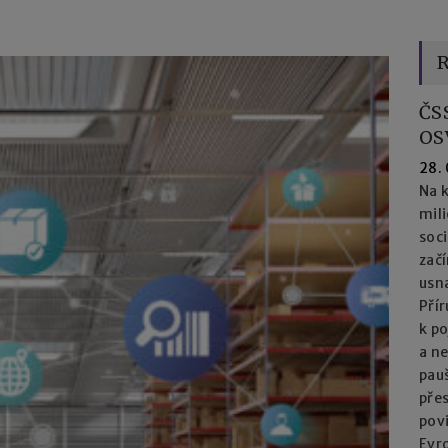
R
ČS
OS
28.
Na k
mil
soc
začí
usna
Přír
k po
a n
pau
přes
pov
Evro