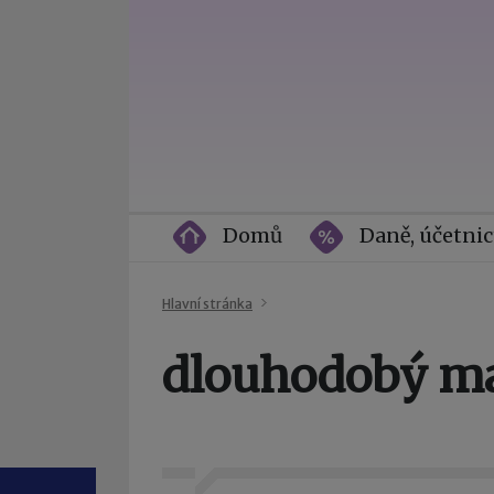
Domů
Daně, účetnic
Hlavní stránka
dlouhodobý ma