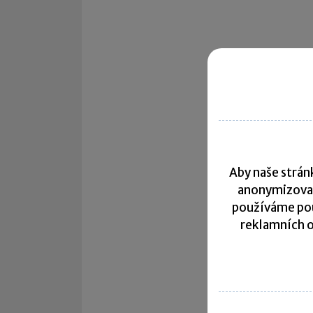
Aby naše stránk
anonymizova
používáme pou
reklamních o