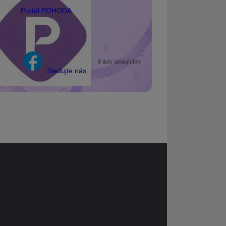
Portál POHODA
8 tisíc sledujících
Sledujte nás