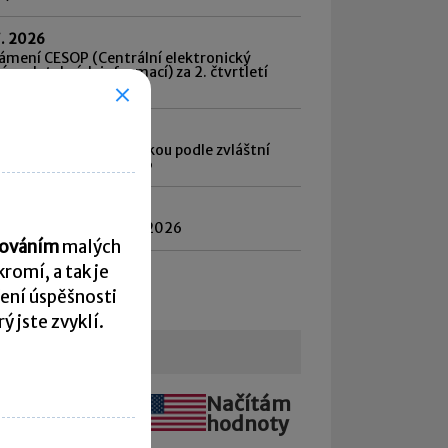
7. 2026
ámení CESOP (Centrální elektronický
ém platebních informací) za 2. čtvrtletí
6
7. 2026
d daně vybírané srážkou podle zvláštní
by daně za červen 2026
8. 2026
atnost daně za červen 2026
acováním
malých
romí, a tak je
hled všech termínů ►
ení úspěšnosti
 jste zvyklí.
urzovní lístek
Načítám
Načítám
hodnoty
hodnoty