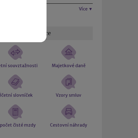
Více ▼
žitečné informace
tní souvztažnosti
Majetkové daně
Účetní slovníček
Vzory smluv
počet čisté mzdy
Cestovní náhrady