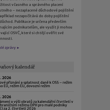
ežitost včasného a správného placení
istného – nezaplacené důchodové pojištění
apříklad nezapočítává do doby pojištění
 důchod. Publikace je určena především
najícím podnikatelům, ale využít ji mohou
ávající OSVČ, které si chtějí ověřit své
innosti.
hlé zprávy ►
aňový kalendář
7. 2026
vé přiznání a splatnost daně k OSS – režim
o EU, režim EU, dovozní režim
7. 2026
mení o výši obratů za kalendářní čtvrtletí v
shraničním režimu DPH pro malé podniky
) za 2. čtvrtletí 2026