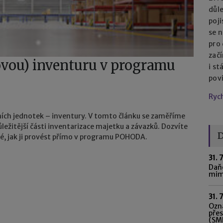
důl
poj
se n
pro
začí
ovou) inventuru v programu
i st
pov
Ryc
etních jednotek – inventury. V tomto článku se zaměříme
ůležitější části inventarizace majetku a závazků. Dozvíte
D
 také, jak ji provést přímo v programu POHODA.
31. 
Daňo
mim
31. 
Ozná
pře
(SME