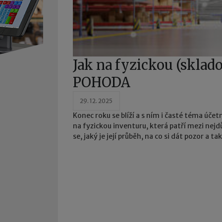
Jak na fyzickou (sklad
POHODA
29. 12. 2025
Konec roku se blíží a s ním i časté téma úč
na fyzickou inventuru, která patří mezi nejd
se, jaký je její průběh, na co si dát pozor a