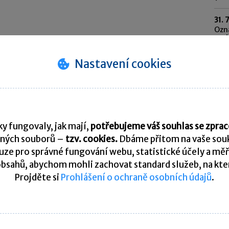
31. 
Ozn
syst
202
Nastavení cookies
31. 
Odvo
saz
10. 
Spl
y fungovaly, jak mají,
potřebujeme váš souhlas se zpr
ných souborů –
tzv. cookies.
Dbáme přitom na vaše souk
Pře
ze pro správné fungování webu, statistické účely a měř
bsahů, abychom mohli zachovat standard služeb, na který
Projděte si
Prohlášení o ochraně osobních údajů
.
K