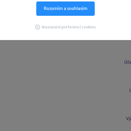
Rozumím a souhlasím
Nastavení preferencí cookies
U
Úče
Vý