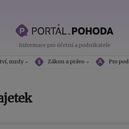
Informace pro účetní a podnikatele
tví, mzdy
Zákon a právo
Pro pod
jetek