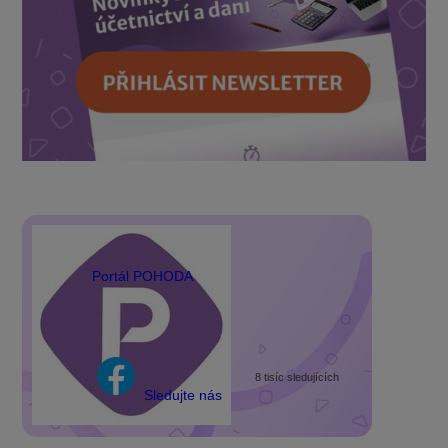
Portál POHODA
8 tisíc sledujících
Sledujte nás