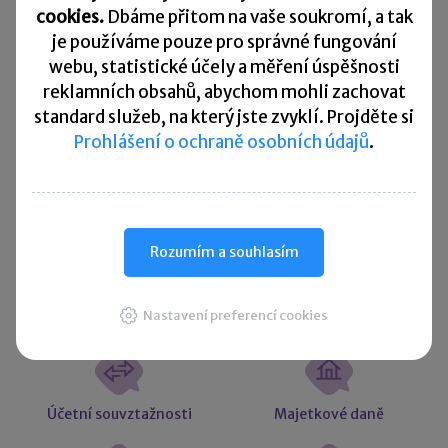
Splatnost daně za červen 2026
cookies.
Dbáme přitom na vaše soukromí, a tak
je
používáme pouze pro správné fungování
Přehled všech termínů ►
webu, statistické účely a měření úspěšnosti
reklamních obsahů, abychom mohli zachovat
standard služeb, na který jste zvyklí. Projděte si
Kurzovní lístek
Prohlášení o ochraně osobních údajů
.
Načítám
Načítám
hodnoty
hodnoty
Více ▼
Rozumím a souhlasím
Užitečné informace
Nastavení preferencí cookies
Účetní souvztažnosti
Majetkové daně