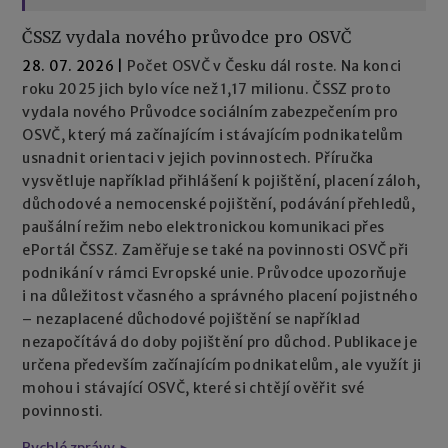
ČSSZ vydala nového průvodce pro OSVČ
28. 07. 2026
|
Počet OSVČ v Česku dál roste. Na konci
roku 2025 jich bylo více než 1,17 milionu. ČSSZ proto
vydala nového Průvodce sociálním zabezpečením pro
OSVČ, který má začínajícím i stávajícím podnikatelům
usnadnit orientaci v jejich povinnostech. Příručka
vysvětluje například přihlášení k pojištění, placení záloh,
důchodové a nemocenské pojištění, podávání přehledů,
paušální režim nebo elektronickou komunikaci přes
ePortál ČSSZ. Zaměřuje se také na povinnosti OSVČ při
podnikání v rámci Evropské unie. Průvodce upozorňuje
i na důležitost včasného a správného placení pojistného
– nezaplacené důchodové pojištění se například
nezapočítává do doby pojištění pro důchod. Publikace je
určena především začínajícím podnikatelům, ale využít ji
mohou i stávající OSVČ, které si chtějí ověřit své
povinnosti.