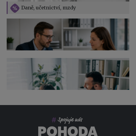
Vše o překážkách v práci na straně zaměstnavatele
Daně, učetnictví, mzdy
Výpověď ze zdravotních důvodů 2026 – průvodce pro
zaměstnavatele
Co pohlídat při přebírání účetnictví