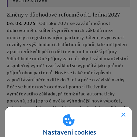
Rychlé zprávy
Změny v důchodové reformě od 1. ledna 2027
06. 08. 2026
|
Od roku 2027 se zavádí možnost
dobrovolného sdílení vyměřovacích základů mezi
manžely a registrovanými partnery. Cílem je vyrovnat
rozdíly ve výši budoucích důchodů u párů, kde měl jeden
z partnerů kvůli péči o děti nebo rodinu nižší příjmy.
Sdílet bude možné příjmy za celé roky trvání manželství
a společný vyměřovací základ se vypočítá jako průměr
příjmů obou partnerů. Nově se také mění způsob
započítávání péče o dítě do 3 let a péče o závislé osoby.
Péče se bude nově oceňovat pomocí fiktivního
vyměřovacího základu, přičemž úřad automaticky
porovná, zda je pro člověka výhodnější nový výpočet,
nebo dosavadní započtení jako vyloučené doby. Cílem je,
aby péče neměla negativní dopad na výši důchodu.
Rychlé zprávy ►
Nastavení cookies