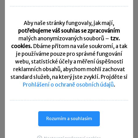
Daňový kalendář
Aby naše stránky fungovaly, jak mají,
10. 8. 2026
Splatnost daně za červen 2026
potřebujeme váš souhlas se zpracováním
malých anonymizovaných souborů –
tzv.
20. 8. 2026
cookies.
Dbáme přitom na vaše soukromí, a tak
Měsíční odvod úhrnu sražených záloh na daň z příjmů
fyzických osob ze závislé činnosti za červenec 2026
je
používáme pouze pro správné fungování
webu, statistické účely a měření úspěšnosti
20. 8. 2026
reklamních obsahů, abychom mohli zachovat
Splatnost paušální zálohy
standard služeb, na který jste zvyklí. Projděte si
Prohlášení o ochraně osobních údajů
.
24. 8. 2026
Splatnost daně za červen 2026 (pouze spotřební daň z lihu)
25. 8. 2026
Daňové přiznání a splatnost daně za červenec 2026
Rozumím a souhlasím
Přehled všech termínů ►