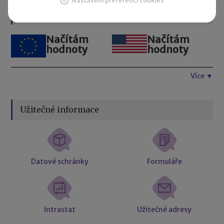
Nastavení preferencí cookies
Kurzovní lístek
Načítám
Načítám
hodnoty
hodnoty
Více ▼
Užitečné informace
Datové schránky
Formuláře
Intrastat
Užitečné adresy