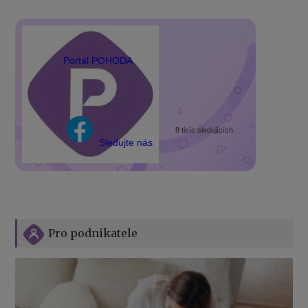
Portál POHODA
8 tisíc sledujících
Sledujte nás
Pro podnikatele