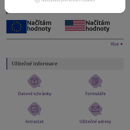
Nastavení preferencí cookies
Kurzovní lístek
Načítám
Načítám
hodnoty
hodnoty
Více ▼
Užitečné informace
Datové schránky
Formuláře
Intrastat
Užitečné adresy