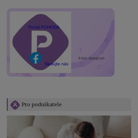
Portál POHODA
8 tisíc sledujících
Sledujte nás
Pro podnikatele