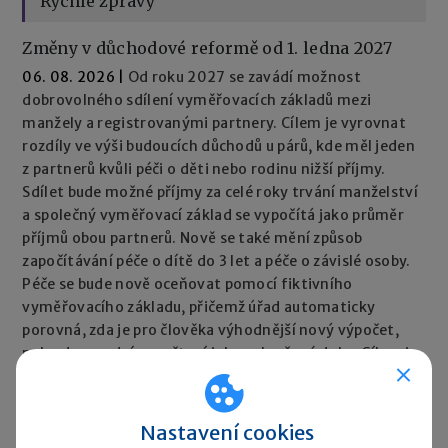
Rychlé zprávy
Změny v důchodové reformě od 1. ledna 2027
06. 08. 2026
|
Od roku 2027 se zavádí možnost
dobrovolného sdílení vyměřovacích základů mezi
manžely a registrovanými partnery. Cílem je vyrovnat
rozdíly ve výši budoucích důchodů u párů, kde měl jeden
z partnerů kvůli péči o děti nebo rodinu nižší příjmy.
Sdílet bude možné příjmy za celé roky trvání manželství
a společný vyměřovací základ se vypočítá jako průměr
příjmů obou partnerů. Nově se také mění způsob
započítávání péče o dítě do 3 let a péče o závislé osoby.
Péče se bude nově oceňovat pomocí fiktivního
vyměřovacího základu, přičemž úřad automaticky
porovná, zda je pro člověka výhodnější nový výpočet,
nebo dosavadní započtení jako vyloučené doby. Cílem je,
aby péče neměla negativní dopad na výši důchodu.
Rychlé zprávy ►
Nastavení cookies