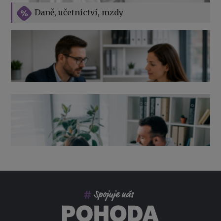
Vše o překážkách v práci na straně zaměstnavatele
Daně, učetnictví, mzdy
Výpověď ze zdravotních důvodů 2026 – průvodce pro
zaměstnavatele
Co pohlídat při přebírání účetnictví