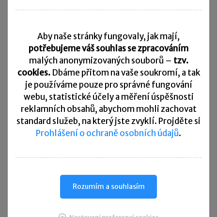
Daňový kalendář
Aby naše stránky fungovaly, jak mají,
10. 8. 2026
Splatnost daně za červen 2026
potřebujeme váš souhlas se zpracováním
malých anonymizovaných souborů –
tzv.
20. 8. 2026
cookies.
Dbáme přitom na vaše soukromí, a tak
Měsíční odvod úhrnu sražených záloh na daň z příjmů
fyzických osob ze závislé činnosti za červenec 2026
je
používáme pouze pro správné fungování
webu, statistické účely a měření úspěšnosti
20. 8. 2026
reklamních obsahů, abychom mohli zachovat
Splatnost paušální zálohy
standard služeb, na který jste zvyklí. Projděte si
Prohlášení o ochraně osobních údajů
.
24. 8. 2026
Splatnost daně za červen 2026 (pouze spotřební daň z lihu)
25. 8. 2026
Daňové přiznání a splatnost daně za červenec 2026
Rozumím a souhlasím
Přehled všech termínů ►