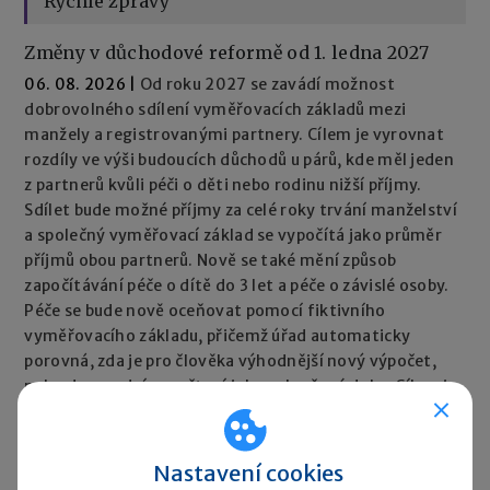
Rychlé zprávy
Změny v důchodové reformě od 1. ledna 2027
06. 08. 2026
|
Od roku 2027 se zavádí možnost
dobrovolného sdílení vyměřovacích základů mezi
manžely a registrovanými partnery. Cílem je vyrovnat
rozdíly ve výši budoucích důchodů u párů, kde měl jeden
z partnerů kvůli péči o děti nebo rodinu nižší příjmy.
Sdílet bude možné příjmy za celé roky trvání manželství
a společný vyměřovací základ se vypočítá jako průměr
příjmů obou partnerů. Nově se také mění způsob
započítávání péče o dítě do 3 let a péče o závislé osoby.
Péče se bude nově oceňovat pomocí fiktivního
vyměřovacího základu, přičemž úřad automaticky
porovná, zda je pro člověka výhodnější nový výpočet,
nebo dosavadní započtení jako vyloučené doby. Cílem je,
aby péče neměla negativní dopad na výši důchodu.
Rychlé zprávy ►
Nastavení cookies