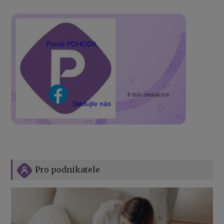
Portál POHODA
8 tisíc sledujících
Sledujte nás
Pro podnikatele