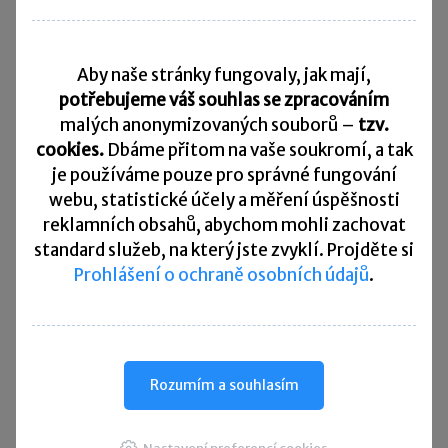
Daňový kalendář
Aby naše stránky fungovaly, jak mají,
10. 8. 2026
Splatnost daně za červen 2026
potřebujeme váš souhlas se zpracováním
malých anonymizovaných souborů –
tzv.
20. 8. 2026
cookies.
Dbáme přitom na vaše soukromí, a tak
Měsíční odvod úhrnu sražených záloh na daň z příjmů
fyzických osob ze závislé činnosti za červenec 2026
je
používáme pouze pro správné fungování
webu, statistické účely a měření úspěšnosti
20. 8. 2026
reklamních obsahů, abychom mohli zachovat
Splatnost paušální zálohy
standard služeb, na který jste zvyklí. Projděte si
Prohlášení o ochraně osobních údajů
.
24. 8. 2026
Splatnost daně za červen 2026 (pouze spotřební daň z lihu)
25. 8. 2026
Daňové přiznání a splatnost daně za červenec 2026
Rozumím a souhlasím
Přehled všech termínů ►