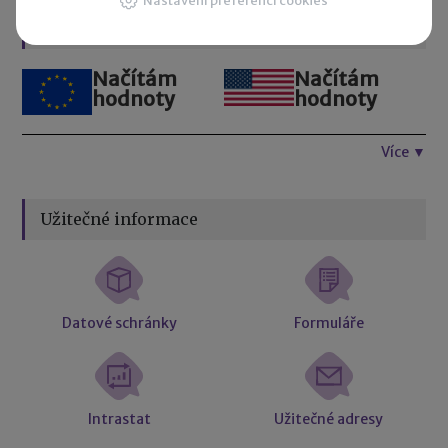
Nastavení preferencí cookies
Kurzovní lístek
Načítám
Načítám
hodnoty
hodnoty
Více ▼
Užitečné informace
Datové schránky
Formuláře
Intrastat
Užitečné adresy