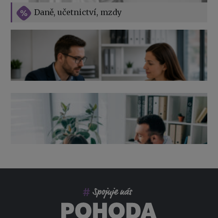
Vše o překážkách v práci na straně zaměstnavatele
Daně, učetnictví, mzdy
Výpověď ze zdravotních důvodů 2026 – průvodce pro
zaměstnavatele
Co pohlídat při přebírání účetnictví