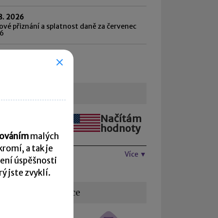
8. 2026
vé přiznání a splatnost daně za červenec
6
hled všech termínů ►
urzovní lístek
Načítám
Načítám
hodnoty
hodnoty
acováním
malých
romí, a tak je
Více ▼
ení úspěšnosti
 jste zvyklí.
žitečné informace