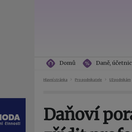
Domů
Daně, účetnic
Hlavní stránka
Pro podnikatele
Už podnikám
Daňoví por