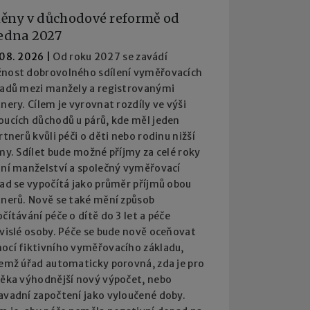
ěny v důchodové reformě od
ledna 2027
 08. 2026
|
Od roku 2027 se zavádí
nost dobrovolného sdílení vyměřovacích
ladů mezi manžely a registrovanými
nery. Cílem je vyrovnat rozdíly ve výši
oucích důchodů u párů, kde měl jeden
rtnerů kvůli péči o děti nebo rodinu nižší
my. Sdílet bude možné příjmy za celé roky
ání manželství a společný vyměřovací
lad se vypočítá jako průměr příjmů obou
tnerů. Nově se také mění způsob
čítávání péče o dítě do 3 let a péče
ávislé osoby. Péče se bude nově oceňovat
ocí fiktivního vyměřovacího základu,
čemž úřad automaticky porovná, zda je pro
věka výhodnější nový výpočet, nebo
avadní započtení jako vyloučené doby.