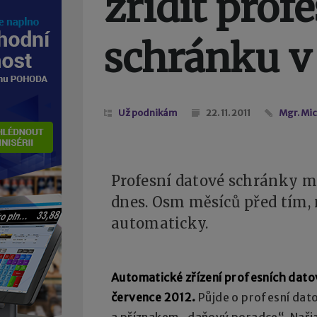
zřídit prof
schránku v
Už podnikám
22. 11. 2011
Mgr. Mi
Profesní datové schránky m
dnes. Osm měsíců před tím,
automaticky.
Automatické zřízení profesních dato
července 2012.
Půjde o profesní dato
a příznakem „daňový poradce“. Nařiz