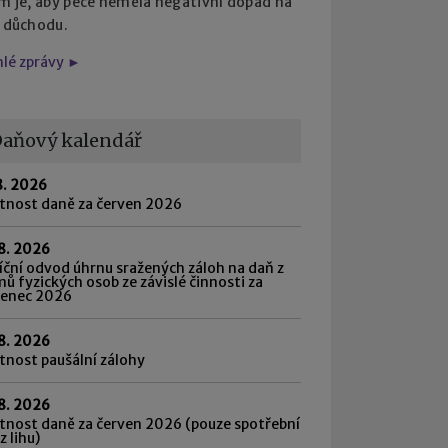
em je, aby péče neměla negativní dopad na
i důchodu.
hlé zprávy ►
aňový kalendář
8. 2026
atnost daně za červen 2026
8. 2026
ční odvod úhrnu sražených záloh na daň z
mů fyzických osob ze závislé činnosti za
venec 2026
8. 2026
tnost paušální zálohy
8. 2026
tnost daně za červen 2026 (pouze spotřební
z lihu)