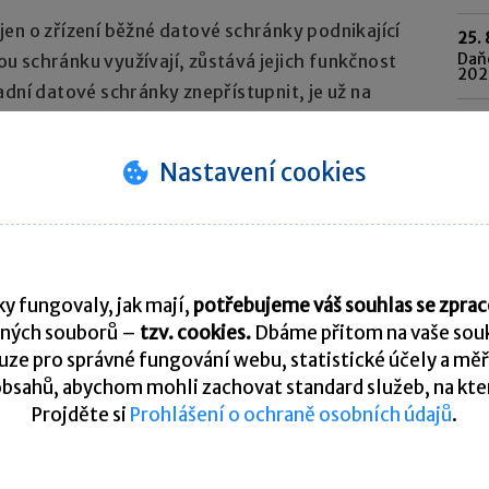
en o zřízení běžné datové schránky podnikající
25. 
Daňo
 schránku využívají, zůstává jejich funkčnost
202
adní datové schránky znepřístupnit, je už na
o schránek.
Pře
Nastavení cookies
K
y fungovaly, jak mají,
potřebujeme váš souhlas se zpr
ných souborů –
tzv. cookies.
Dbáme přitom na vaše souk
ze pro správné fungování webu, statistické účely a měř
tní poradna. Je vyhrazena pro vzájemnou komunikaci
bsahů, abychom mohli zachovat standard služeb, na který
Projděte si
Prohlášení o ochraně osobních údajů
.
U