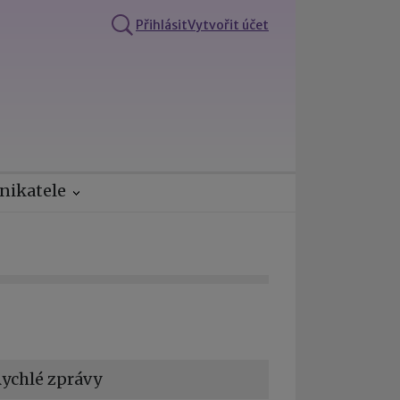
Přihlásit
Vytvořit účet
nikatele
ychlé zprávy