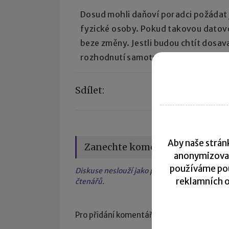
Dosud mohli daňoví poradci požádat j
fyzické osoby. Pokud takovou datovou
beze změny. Jestli budou chtít dosav
rozhodnutí samotných držitelů těcht
Sdílet:
Aby naše stránk
Zanechte komentář
anonymizova
používáme pou
Diskuse neslouží jako právní, daňová či úče
reklamních o
čtenářů.
Pro přidání komentáře se
přihlaste
.