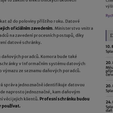
Cíl
výš
Ryc
kat až do poloviny příštího roku. Datové
jejich oficiálním zavedením
. Ministerstvo vnitra
D
dců na zavedení procesních postupů, díky
ení datové schránky.
10. 
Spl
ra daňových poradců. Komora bude také
20. 
eli schránky v Informačním systému datových
Měsí
ho výmazu ze seznamu daňových poradců.
příj
čer
á správa jednoznačně identifikuje datovou
20. 
Spla
ude naprosto jednoznačné, kam daňovým
věci jejich klientů.
Profesní schránku budou
24. 
y používat.
Spla
daň 