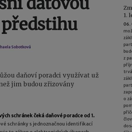
esní datovou
Zm
1. 
 předstihu
06.
mož
zák
part
chaela Sobotková
bud
z pa
příj
trv
ůžou daňoví poradci využívat už
zák
 než jim budou zřizovány
par
zapo
o z
pom
při
vých schránek čeká daňové poradce od 1.
člo
vé schránky s jednoznačnou identifikací
dos
uje to zákon o elektronických úkonech