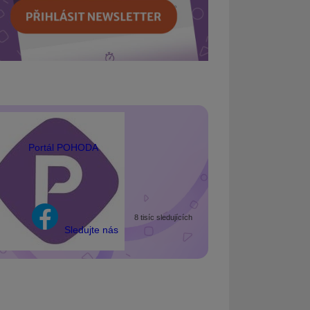
Portál POHODA
8 tisíc sledujících
Sledujte nás