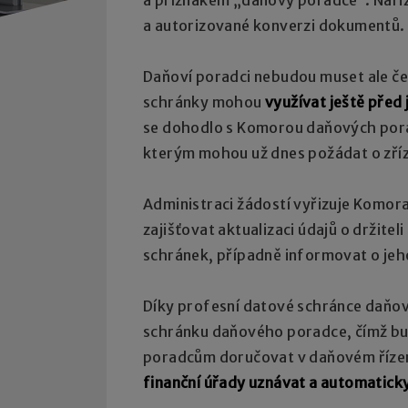
a autorizované konverzi dokumentů.
Daňoví poradci nebudou muset ale če
schránky mohou
využívat ještě před 
se dohodlo s Komorou daňových pora
kterým mohou už dnes požádat o zříz
Administraci žádostí vyřizuje Komo
zajišťovat aktualizaci údajů o držit
schránek, případně informovat o je
Díky profesní datové schránce daňov
schránku daňového poradce, čímž b
poradcům doručovat v daňovém řízení 
finanční úřady uznávat a automatick