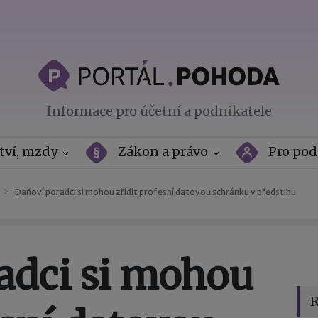
Informace pro účetní a podnikatele
tví, mzdy
Zákon a právo
Pro pod
Daňoví poradci si mohou zřídit profesní datovou schránku v předstihu
adci si mohou
R