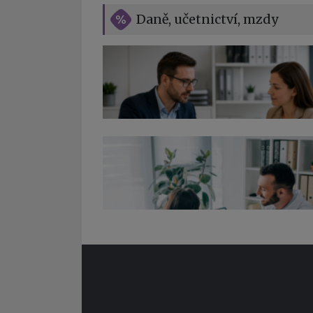
Daně, učetnictví, mzdy
Co pohlídat při přebírání účetnictví