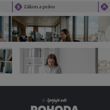
Zákon a právo
Vše o překážkách v práci na straně
zaměstnavatele
Jak n
Přehl
jak na