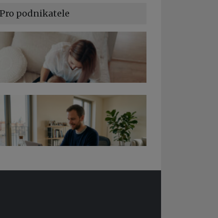
Pro podnikatele
a podnikání při rodičovské dovolené
edy pro OSSZ a zdravotní pojišťovny –
 ně v roce 2026