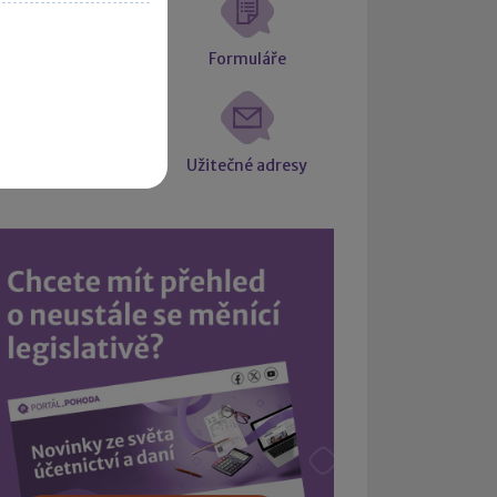
atové schránky
Formuláře
Intrastat
Užitečné adresy