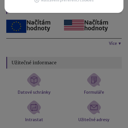
Nastavení preferencí cookies
Kurzovní lístek
Načítám
Načítám
hodnoty
hodnoty
Více ▼
Užitečné informace
Datové schránky
Formuláře
Intrastat
Užitečné adresy