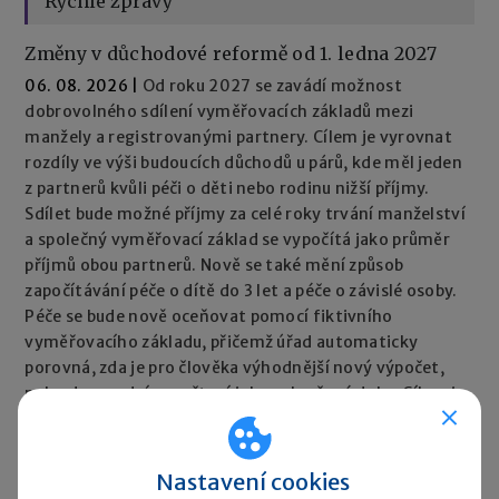
Rychlé zprávy
Změny v důchodové reformě od 1. ledna 2027
06. 08. 2026
|
Od roku 2027 se zavádí možnost
dobrovolného sdílení vyměřovacích základů mezi
manžely a registrovanými partnery. Cílem je vyrovnat
rozdíly ve výši budoucích důchodů u párů, kde měl jeden
z partnerů kvůli péči o děti nebo rodinu nižší příjmy.
Sdílet bude možné příjmy za celé roky trvání manželství
a společný vyměřovací základ se vypočítá jako průměr
příjmů obou partnerů. Nově se také mění způsob
započítávání péče o dítě do 3 let a péče o závislé osoby.
Péče se bude nově oceňovat pomocí fiktivního
vyměřovacího základu, přičemž úřad automaticky
porovná, zda je pro člověka výhodnější nový výpočet,
nebo dosavadní započtení jako vyloučené doby. Cílem je,
aby péče neměla negativní dopad na výši důchodu.
Rychlé zprávy ►
Nastavení cookies