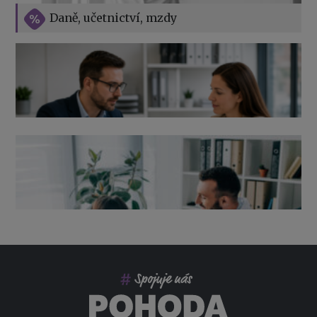
Vše o překážkách v práci na straně zaměstnavatele
Daně, učetnictví, mzdy
Výpověď ze zdravotních důvodů 2026 – průvodce pro
zaměstnavatele
Co pohlídat při přebírání účetnictví