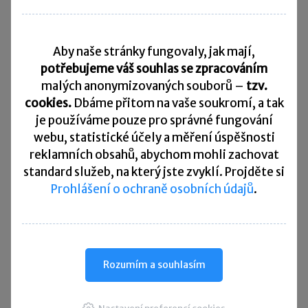
Daňový kalendář
Aby naše stránky fungovaly, jak mají,
10. 8. 2026
Splatnost daně za červen 2026
potřebujeme váš souhlas se zpracováním
malých anonymizovaných souborů –
tzv.
20. 8. 2026
cookies.
Dbáme přitom na vaše soukromí, a tak
Měsíční odvod úhrnu sražených záloh na daň z příjmů
fyzických osob ze závislé činnosti za červenec 2026
je
používáme pouze pro správné fungování
webu, statistické účely a měření úspěšnosti
20. 8. 2026
reklamních obsahů, abychom mohli zachovat
Splatnost paušální zálohy
standard služeb, na který jste zvyklí. Projděte si
Prohlášení o ochraně osobních údajů
.
24. 8. 2026
Splatnost daně za červen 2026 (pouze spotřební daň z lihu)
25. 8. 2026
Daňové přiznání a splatnost daně za červenec 2026
Rozumím a souhlasím
Přehled všech termínů ►