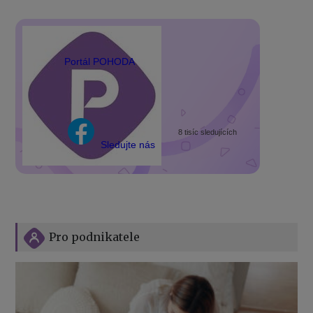
Portál POHODA
8 tisíc sledujících
Sledujte nás
Pro podnikatele