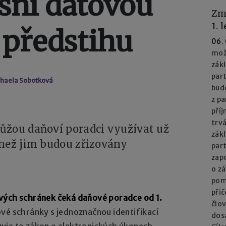
esní datovou
Zm
1. 
 předstihu
06.
mož
zák
part
chaela Sobotková
bud
z pa
příj
trv
ůžou daňoví poradci využívat už
zák
 než jim budou zřizovány
par
zapo
o z
pom
při
vých schránek čeká daňové poradce od 1.
člo
vé schránky s jednoznačnou identifikací
dos
uje to zákon o elektronických úkonech