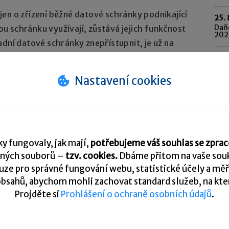
en o zřízení běžné datové schránky podnikající
25. 
Daňo
 schránku využívají, zůstává jejich funkčnost
202
adní datové schránky znepřístupnit, je už na
o schránek.
Pře
Nastavení cookies
K
y fungovaly, jak mají,
potřebujeme váš souhlas se zpr
ných souborů –
tzv. cookies.
Dbáme přitom na vaše souk
ze pro správné fungování webu, statistické účely a měř
tní poradna. Je vyhrazena pro vzájemnou komunikaci
bsahů, abychom mohli zachovat standard služeb, na který
Projděte si
Prohlášení o ochraně osobních údajů
.
U