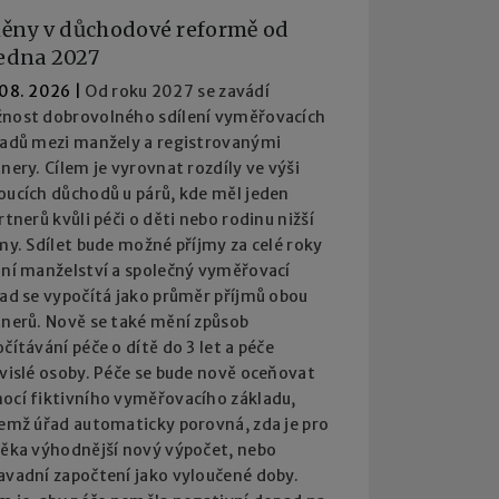
ěny v důchodové reformě od
ledna 2027
 08. 2026
|
Od roku 2027 se zavádí
nost dobrovolného sdílení vyměřovacích
ladů mezi manžely a registrovanými
nery. Cílem je vyrovnat rozdíly ve výši
oucích důchodů u párů, kde měl jeden
rtnerů kvůli péči o děti nebo rodinu nižší
my. Sdílet bude možné příjmy za celé roky
ání manželství a společný vyměřovací
lad se vypočítá jako průměr příjmů obou
tnerů. Nově se také mění způsob
čítávání péče o dítě do 3 let a péče
ávislé osoby. Péče se bude nově oceňovat
ocí fiktivního vyměřovacího základu,
čemž úřad automaticky porovná, zda je pro
věka výhodnější nový výpočet, nebo
avadní započtení jako vyloučené doby.