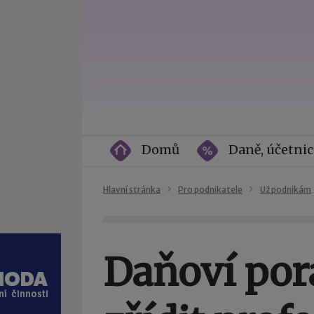
Domů
Daně, účetnic
Hlavní stránka
Pro podnikatele
Už podnikám
Daňoví por