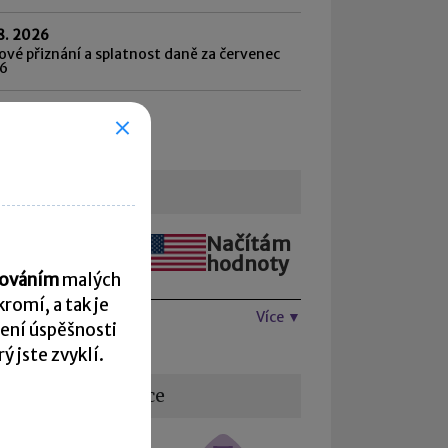
8. 2026
vé přiznání a splatnost daně za červenec
6
hled všech termínů ►
urzovní lístek
Načítám
Načítám
hodnoty
hodnoty
acováním
malých
romí, a tak je
Více ▼
ení úspěšnosti
 jste zvyklí.
žitečné informace