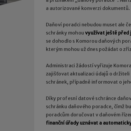
a autorizované konverzi dokumentů.
Daňoví poradci nebudou muset ale če
schránky mohou
využívat ještě před 
se dohodlo s Komorou daňových pora
kterým mohou už dnes požádat o zříz
Administraci žádostí vyřizuje Komo
zajišťovat aktualizaci údajů o držit
schránek, případně informovat o je
Díky profesní datové schránce daňov
schránku daňového poradce, čímž b
poradcům doručovat v daňovém řízení 
finanční úřady uznávat a automatick