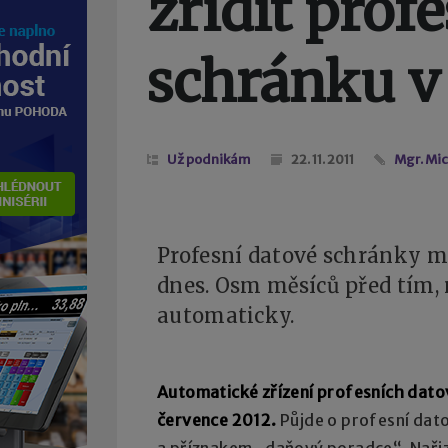
zřídit prof
schránku v
Už podnikám
22. 11. 2011
Mgr. Mi
Profesní datové schránky m
dnes. Osm měsíců před tím,
automaticky.
Automatické zřízení profesních dato
července 2012.
Půjde o profesní dato
a příznakem „daňový poradce“. Nařiz