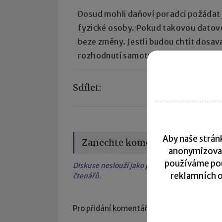
Dosud mohli daňoví poradci požádat j
fyzické osoby. Pokud takovou datovou
beze změny. Jestli budou chtít dosav
rozhodnutí samotných držitelů těcht
Sdílet:
Aby naše stránk
Zanechte komentář
anonymizova
používáme pou
Diskuse neslouží jako právní, daňová či úče
reklamních o
čtenářů.
Pro přidání komentáře se
přihlaste
.