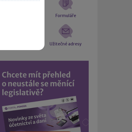
atové schránky
Formuláře
Intrastat
Užitečné adresy