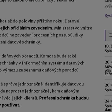
Cíl
výš
Ryc
kat až do poloviny příštího roku. Datové
jejich oficiálním zavedením
. Ministerstvo vnitra
D
dců na zavedení procesních postupů, díky
ení datové schránky.
10. 
Spl
ra daňových poradců. Komora bude také
20. 
eli schránky v Informačním systému datových
Měsí
ho výmazu ze seznamu daňových poradců.
příj
čer
á správa jednoznačně identifikuje datovou
20. 
Spla
ude naprosto jednoznačné, kam daňovým
věci jejich klientů.
Profesní schránku budou
24. 
y používat.
Spla
daň 