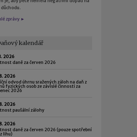
em je, aby péče neměla negativní dopad na
i důchodu.
hlé zprávy ►
aňový kalendář
8. 2026
atnost daně za červen 2026
8. 2026
ční odvod úhrnu sražených záloh na daň z
mů fyzických osob ze závislé činnosti za
venec 2026
8. 2026
tnost paušální zálohy
8. 2026
tnost daně za červen 2026 (pouze spotřební
z lihu)