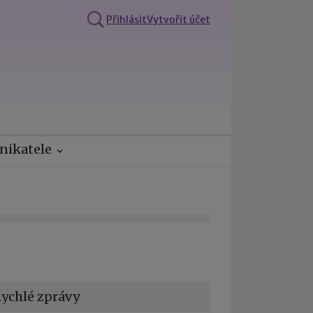
Přihlásit
Vytvořit účet
nikatele
ychlé zprávy