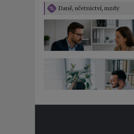
Daně, učetnictví, mzdy
Co pohlídat při přebírání účetnictví