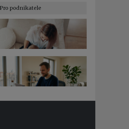
Pro podnikatele
a podnikání při rodičovské dovolené
edy pro OSSZ a zdravotní pojišťovny –
 ně v roce 2026