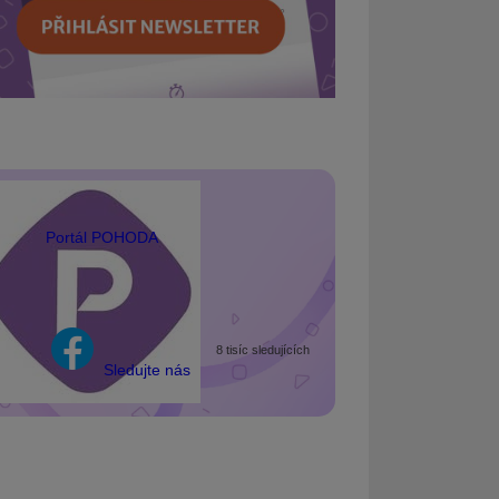
Portál POHODA
8 tisíc sledujících
Sledujte nás