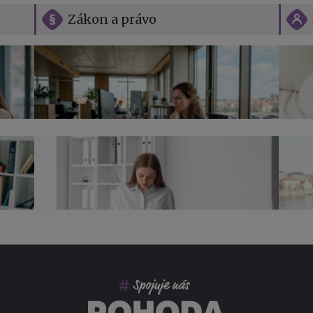
Zákon a právo
Vše o překážkách v práci na straně
zaměstnavatele
Jak n
Přehl
jak na