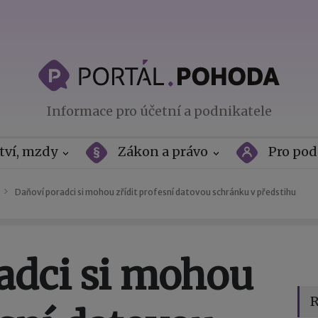
Informace pro účetní a podnikatele
tví, mzdy
Zákon a právo
Pro pod
Daňoví poradci si mohou zřídit profesní datovou schránku v předstihu
adci si mohou
R