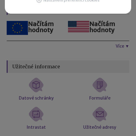
Nastavení preferencí cookies
Kurzovní lístek
Načítám
Načítám
hodnoty
hodnoty
Více ▼
Užitečné informace
Datové schránky
Formuláře
Intrastat
Užitečné adresy