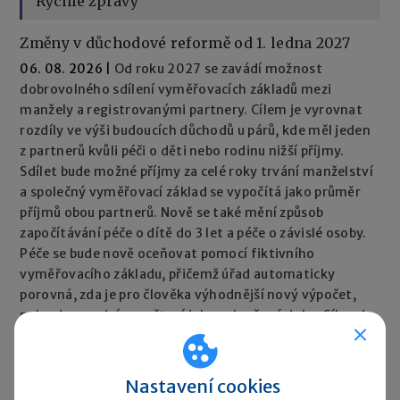
Rychlé zprávy
Změny v důchodové reformě od 1. ledna 2027
06. 08. 2026
|
Od roku 2027 se zavádí možnost
dobrovolného sdílení vyměřovacích základů mezi
manžely a registrovanými partnery. Cílem je vyrovnat
rozdíly ve výši budoucích důchodů u párů, kde měl jeden
z partnerů kvůli péči o děti nebo rodinu nižší příjmy.
Sdílet bude možné příjmy za celé roky trvání manželství
a společný vyměřovací základ se vypočítá jako průměr
příjmů obou partnerů. Nově se také mění způsob
započítávání péče o dítě do 3 let a péče o závislé osoby.
Péče se bude nově oceňovat pomocí fiktivního
vyměřovacího základu, přičemž úřad automaticky
porovná, zda je pro člověka výhodnější nový výpočet,
nebo dosavadní započtení jako vyloučené doby. Cílem je,
aby péče neměla negativní dopad na výši důchodu.
Rychlé zprávy ►
Nastavení cookies