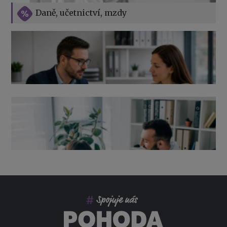
Vše o překážkách v práci na straně zaměstnavatele
Daně, učetnictví, mzdy
Výpověď ze zdravotních důvodů 2026 – průvodce pro
zaměstnavatele
Co pohlídat při přebírání účetnictví