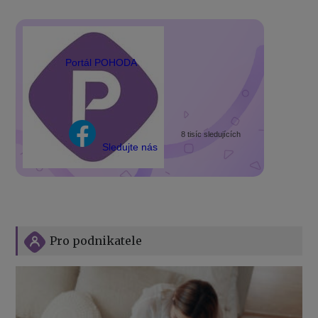
Portál POHODA
8 tisíc sledujících
Sledujte nás
Pro podnikatele