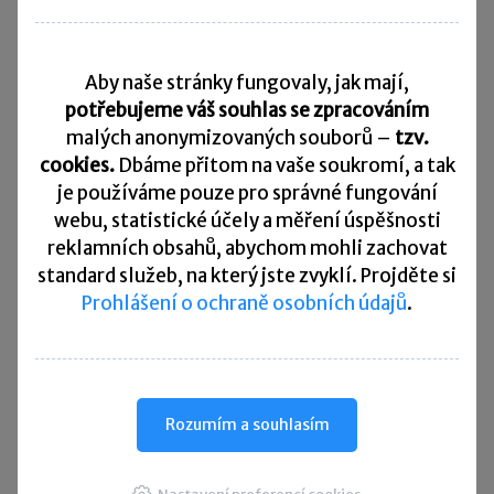
Daňový kalendář
Aby naše stránky fungovaly, jak mají,
10. 8. 2026
Splatnost daně za červen 2026
potřebujeme váš souhlas se zpracováním
malých anonymizovaných souborů –
tzv.
20. 8. 2026
cookies.
Dbáme přitom na vaše soukromí, a tak
Měsíční odvod úhrnu sražených záloh na daň z příjmů
fyzických osob ze závislé činnosti za červenec 2026
je
používáme pouze pro správné fungování
webu, statistické účely a měření úspěšnosti
20. 8. 2026
reklamních obsahů, abychom mohli zachovat
Splatnost paušální zálohy
standard služeb, na který jste zvyklí. Projděte si
Prohlášení o ochraně osobních údajů
.
24. 8. 2026
Splatnost daně za červen 2026 (pouze spotřební daň z lihu)
25. 8. 2026
Daňové přiznání a splatnost daně za červenec 2026
Rozumím a souhlasím
Přehled všech termínů ►