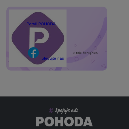
Portál POHODA
8 tisíc sledujících
Sledujte nás