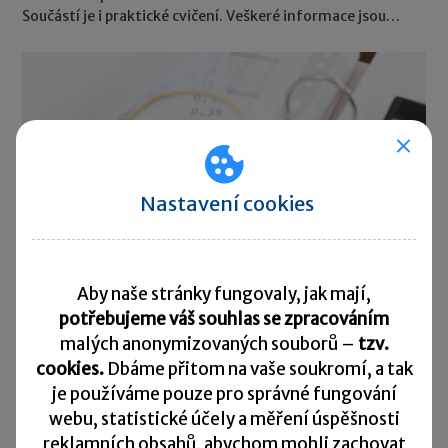
Součástí je i praktické cvičení. Veškeré informace jsou
čerpány z knihy
DPH 2024
.
Nastavení cookies
Aby naše stránky fungovaly, jak mají,
potřebujeme váš souhlas se zpracováním
malých anonymizovaných souborů –
tzv.
Místo plnění služeb u DPH – 4. část
cookies.
Dbáme přitom na vaše soukromí, a tak
je
používáme pouze pro správné fungování
25. 11. 2024
webu, statistické účely a měření úspěšnosti
V pokračování článku o místu plnění DPH u služeb se
detailně probereme paragrafy 10b-d zákona o DPH a na
reklamních obsahů, abychom mohli zachovat