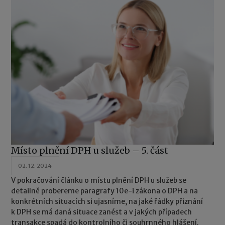
Místo plnění DPH u služeb – 5. část
02. 12. 2024
V pokračování článku o místu plnění DPH u služeb se
detailně probereme paragrafy 10e-i zákona o DPH a na
konkrétních situacích si ujasníme, na jaké řádky přiznání
k DPH se má daná situace zanést a v jakých případech
transakce spadá do kontrolního či souhrnného hlášení.