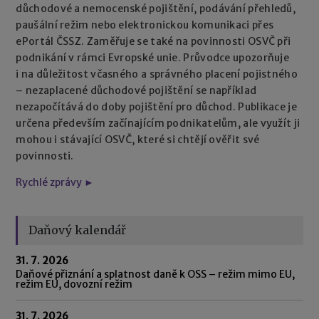
důchodové a nemocenské pojištění, podávání přehledů,
paušální režim nebo elektronickou komunikaci přes
ePortál ČSSZ. Zaměřuje se také na povinnosti OSVČ při
podnikání v rámci Evropské unie. Průvodce upozorňuje
i na důležitost včasného a správného placení pojistného
– nezaplacené důchodové pojištění se například
nezapočítává do doby pojištění pro důchod. Publikace je
určena především začínajícím podnikatelům, ale využít ji
mohou i stávající OSVČ, které si chtějí ověřit své
povinnosti.
Rychlé zprávy ►
Daňový kalendář
31. 7. 2026
Daňové přiznání a splatnost daně k OSS – režim mimo EU,
režim EU, dovozní režim
31. 7. 2026