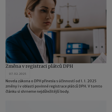
Změna v registraci plátců DPH
07. 02. 2025
Novela zákona o DPH přinesla s účinností od 1. 1. 2025
změny i v oblasti povinné registrace plátců DPH. V tomto
článku si shrneme nejdůležitější body.