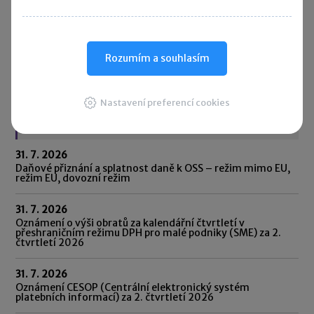
Aktualizovaný přístup zároveň přináší podnikatelům
větší právní jistotu při aplikaci pravidel DPH. Dosavadní
Informace GFŘ k uplatnění DPH při bezúplatném dodání
zboží ze dne 1. srpna 2023 se ruší.
Rozumím a souhlasím
Rychlé zprávy ►
Nastavení preferencí cookies
Daňový kalendář
31. 7. 2026
Daňové přiznání a splatnost daně k OSS – režim mimo EU,
režim EU, dovozní režim
31. 7. 2026
Oznámení o výši obratů za kalendářní čtvrtletí v
přeshraničním režimu DPH pro malé podniky (SME) za 2.
čtvrtletí 2026
31. 7. 2026
Oznámení CESOP (Centrální elektronický systém
platebních informací) za 2. čtvrtletí 2026