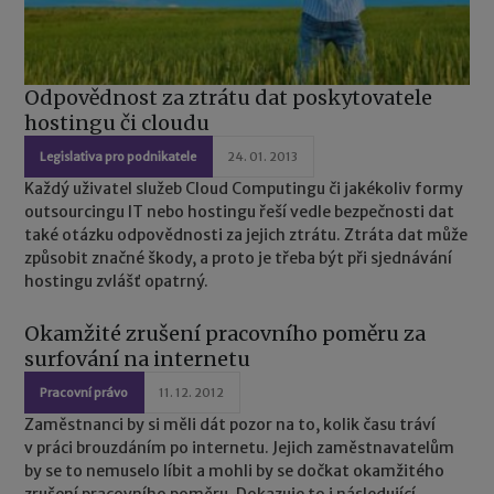
Odpovědnost za ztrátu dat poskytovatele
hostingu či cloudu
Legislativa pro podnikatele
24. 01. 2013
Každý uživatel služeb Cloud Computingu či jakékoliv formy
outsourcingu IT nebo hostingu řeší vedle bezpečnosti dat
také otázku odpovědnosti za jejich ztrátu. Ztráta dat může
způsobit značné škody, a proto je třeba být při sjednávání
hostingu zvlášť opatrný.
Okamžité zrušení pracovního poměru za
surfování na internetu
Pracovní právo
11. 12. 2012
Zaměstnanci by si měli dát pozor na to, kolik času tráví
v práci brouzdáním po internetu. Jejich zaměstnavatelům
by se to nemuselo líbit a mohli by se dočkat okamžitého
zrušení pracovního poměru. Dokazuje to i následující