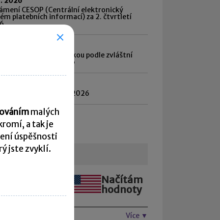
7. 2026
ámení CESOP (Centrální elektronický
ém platebních informací) za 2. čtvrtletí
6
7. 2026
d daně vybírané srážkou podle zvláštní
by daně za červen 2026
8. 2026
atnost daně za červen 2026
acováním
malých
hled všech termínů ►
romí, a tak je
ení úspěšnosti
 jste zvyklí.
urzovní lístek
Načítám
Načítám
hodnoty
hodnoty
Více ▼