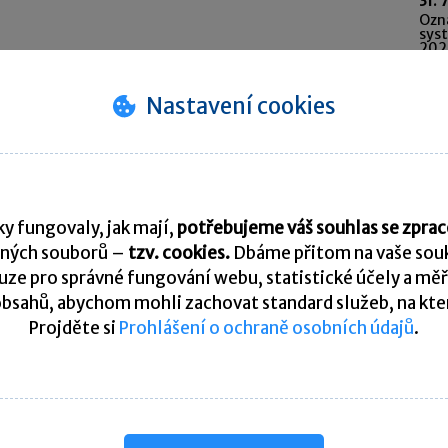
31. 
Ozn
syst
202
31. 
Nastavení cookies
Odvo
saz
10. 
Spl
y fungovaly, jak mají,
potřebujeme váš souhlas se zpr
Pře
ných souborů –
tzv. cookies.
Dbáme přitom na vaše souk
ze pro správné fungování webu, statistické účely a měř
bsahů, abychom mohli zachovat standard služeb, na který
K
Projděte si
Prohlášení o ochraně osobních údajů
.