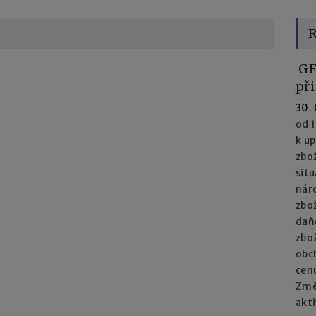
R
GF
při
30.
od 1
k u
zbož
situ
nár
zbož
daň
zbož
obc
cenu
Změn
akti