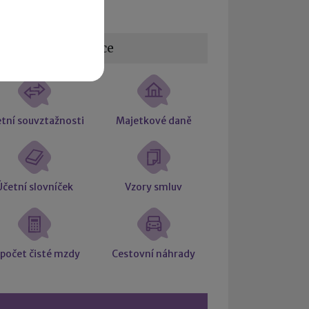
žitečné informace
tní souvztažnosti
Majetkové daně
Účetní slovníček
Vzory smluv
počet čisté mzdy
Cestovní náhrady