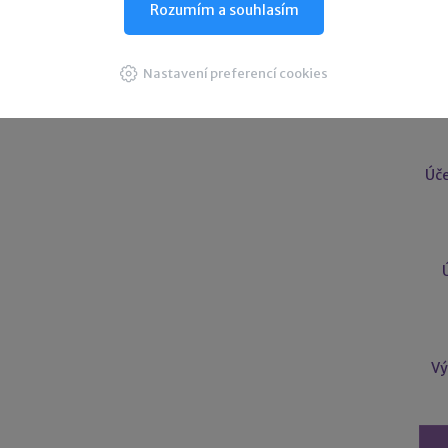
Rozumím a souhlasím
U
Nastavení preferencí cookies
Úče
Vý