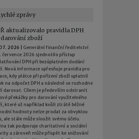
ychlé zprávy
Ř aktualizovalo pravidla DPH
 darování zboží
 07. 2026
|
Generální finanční ředitelství
. července 2026 sjednotilo přístup
platňování DPH při bezúplatném dodání
í. Nová informace upřesňuje pravidla pro
ace, kdy plátce při pořízení zboží uplatnil
ok na odpočet DPH a následně se rozhodne
í darovat. Cílem je především odstranit
ové překážky pro darování využitelného
í, které už například kvůli ztrátě běžné
hodní hodnoty nelze prodat za obvyklou
, ale stále může sloužit svému účelu.
a tak podporuje charitativní a sociální
vity a zároveň může přispět ke snižování