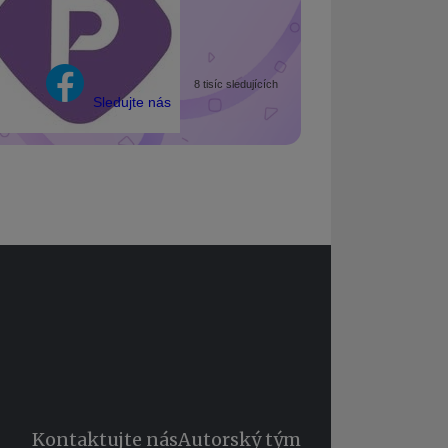
8 tisíc sledujících
Sledujte nás
Kontaktujte nás
Autorský tým