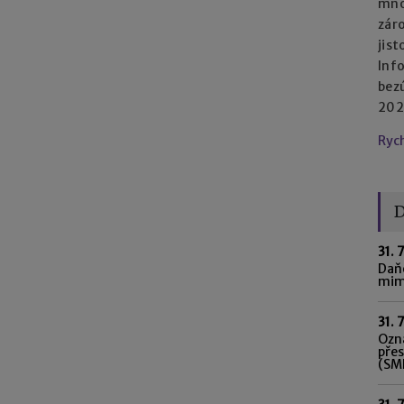
mno
zár
jist
Inf
bez
2023
Ryc
D
31. 
Daňo
mim
31. 
Ozná
pře
(SME