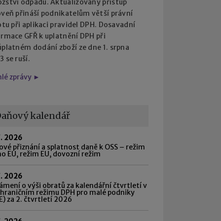
žství odpadu. Aktualizovaný přístup
oveň přináší podnikatelům větší právní
otu při aplikaci pravidel DPH. Dosavadní
ormace GFŘ k uplatnění DPH při
úplatném dodání zboží ze dne 1. srpna
 se ruší.
hlé zprávy ►
aňový kalendář
7. 2026
vé přiznání a splatnost daně k OSS – režim
o EU, režim EU, dovozní režim
7. 2026
mení o výši obratů za kalendářní čtvrtletí v
shraničním režimu DPH pro malé podniky
) za 2. čtvrtletí 2026