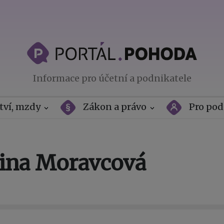
Informace pro účetní a podnikatele
tví, mzdy
Zákon a právo
Pro pod
řina Moravcová