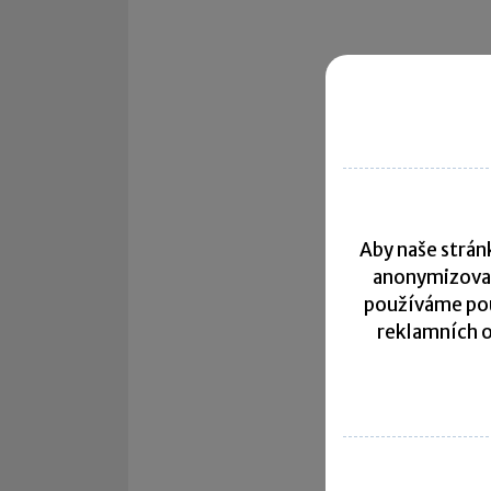
Aby naše stránk
anonymizova
používáme pou
reklamních o