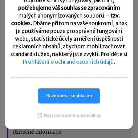
Aby naše stránky fungovaly, jak mají,
potřebujeme váš souhlas se zpracováním
31. 7. 2026
Odvod daně vybírané srážkou podle zvláštní sazby daně za
malých anonymizovaných souborů –
tzv.
červen 2026
cookies.
Dbáme přitom na vaše soukromí, a tak
je
používáme pouze pro správné fungování
10. 8. 2026
webu, statistické účely a měření úspěšnosti
Splatnost daně za červen 2026
reklamních obsahů, abychom mohli zachovat
Přehled všech termínů ►
standard služeb, na který jste zvyklí. Projděte si
Prohlášení o ochraně osobních údajů
.
Kurzovní lístek
Načítám
Načítám
hodnoty
hodnoty
Rozumím a souhlasím
Více ▼
Nastavení preferencí cookies
Užitečné informace