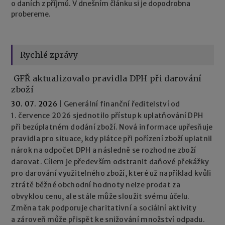
o daních z příjmů. V dnešním článku si je dopodrobna
probereme.
Rychlé zprávy
GFŘ aktualizovalo pravidla DPH při darování
zboží
30. 07. 2026
|
Generální finanční ředitelství od
1. července 2026 sjednotilo přístup k uplatňování DPH
při bezúplatném dodání zboží. Nová informace upřesňuje
pravidla pro situace, kdy plátce při pořízení zboží uplatnil
nárok na odpočet DPH a následně se rozhodne zboží
darovat. Cílem je především odstranit daňové překážky
pro darování využitelného zboží, které už například kvůli
ztrátě běžné obchodní hodnoty nelze prodat za
obvyklou cenu, ale stále může sloužit svému účelu.
Změna tak podporuje charitativní a sociální aktivity
a zároveň může přispět ke snižování množství odpadu.