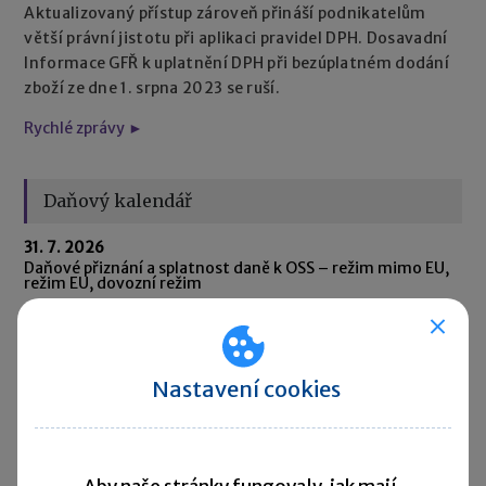
Aktualizovaný přístup zároveň přináší podnikatelům
větší právní jistotu při aplikaci pravidel DPH. Dosavadní
Informace GFŘ k uplatnění DPH při bezúplatném dodání
zboží ze dne 1. srpna 2023 se ruší.
Rychlé zprávy ►
Daňový kalendář
31. 7. 2026
Daňové přiznání a splatnost daně k OSS – režim mimo EU,
režim EU, dovozní režim
31. 7. 2026
Oznámení o výši obratů za kalendářní čtvrtletí v
přeshraničním režimu DPH pro malé podniky (SME) za 2.
čtvrtletí 2026
Nastavení cookies
31. 7. 2026
Oznámení CESOP (Centrální elektronický systém
platebních informací) za 2. čtvrtletí 2026