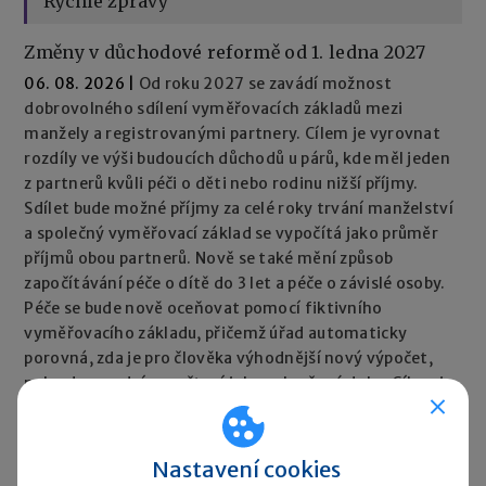
Rychlé zprávy
Změny v důchodové reformě od 1. ledna 2027
06. 08. 2026
|
Od roku 2027 se zavádí možnost
dobrovolného sdílení vyměřovacích základů mezi
manžely a registrovanými partnery. Cílem je vyrovnat
rozdíly ve výši budoucích důchodů u párů, kde měl jeden
z partnerů kvůli péči o děti nebo rodinu nižší příjmy.
Sdílet bude možné příjmy za celé roky trvání manželství
a společný vyměřovací základ se vypočítá jako průměr
příjmů obou partnerů. Nově se také mění způsob
započítávání péče o dítě do 3 let a péče o závislé osoby.
Péče se bude nově oceňovat pomocí fiktivního
vyměřovacího základu, přičemž úřad automaticky
porovná, zda je pro člověka výhodnější nový výpočet,
nebo dosavadní započtení jako vyloučené doby. Cílem je,
aby péče neměla negativní dopad na výši důchodu.
Rychlé zprávy ►
Nastavení cookies