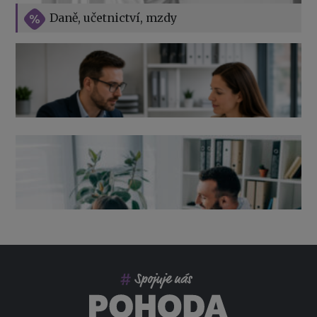
Vše o překážkách v práci na straně zaměstnavatele
Daně, učetnictví, mzdy
Výpověď ze zdravotních důvodů 2026 – průvodce pro
zaměstnavatele
Co pohlídat při přebírání účetnictví