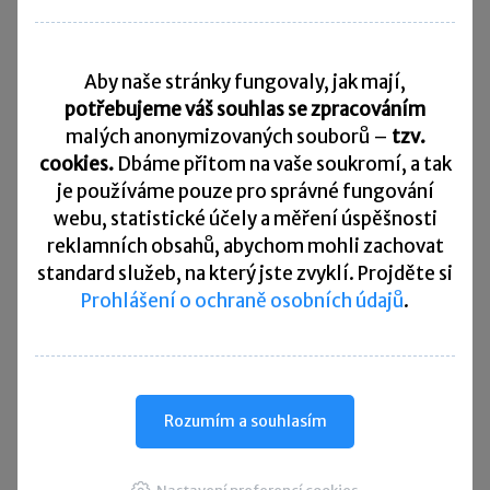
Daňový kalendář
Aby naše stránky fungovaly, jak mají,
10. 8. 2026
Splatnost daně za červen 2026
potřebujeme váš souhlas se zpracováním
malých anonymizovaných souborů –
tzv.
20. 8. 2026
cookies.
Dbáme přitom na vaše soukromí, a tak
Měsíční odvod úhrnu sražených záloh na daň z příjmů
fyzických osob ze závislé činnosti za červenec 2026
je
používáme pouze pro správné fungování
webu, statistické účely a měření úspěšnosti
20. 8. 2026
reklamních obsahů, abychom mohli zachovat
Splatnost paušální zálohy
standard služeb, na který jste zvyklí. Projděte si
Prohlášení o ochraně osobních údajů
.
24. 8. 2026
Splatnost daně za červen 2026 (pouze spotřební daň z lihu)
25. 8. 2026
Daňové přiznání a splatnost daně za červenec 2026
Rozumím a souhlasím
Přehled všech termínů ►