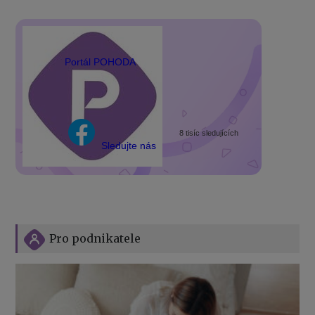
Portál POHODA
8 tisíc sledujících
Sledujte nás
Pro podnikatele