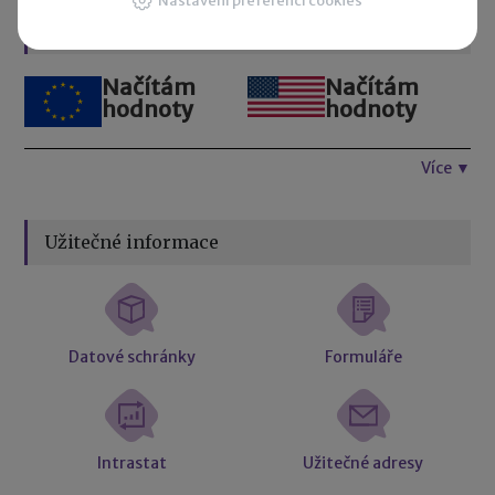
Nastavení preferencí cookies
Kurzovní lístek
Načítám
Načítám
hodnoty
hodnoty
Více ▼
Užitečné informace
Datové schránky
Formuláře
Intrastat
Užitečné adresy