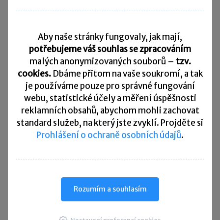
Daňový kalendář
Aby naše stránky fungovaly, jak mají,
10. 8. 2026
Splatnost daně za červen 2026
potřebujeme váš souhlas se zpracováním
malých anonymizovaných souborů –
tzv.
20. 8. 2026
cookies.
Dbáme přitom na vaše soukromí, a tak
Měsíční odvod úhrnu sražených záloh na daň z příjmů
fyzických osob ze závislé činnosti za červenec 2026
je
používáme pouze pro správné fungování
webu, statistické účely a měření úspěšnosti
20. 8. 2026
reklamních obsahů, abychom mohli zachovat
Splatnost paušální zálohy
standard služeb, na který jste zvyklí. Projděte si
Prohlášení o ochraně osobních údajů
.
24. 8. 2026
Splatnost daně za červen 2026 (pouze spotřební daň z lihu)
25. 8. 2026
Daňové přiznání a splatnost daně za červenec 2026
Rozumím a souhlasím
Přehled všech termínů ►