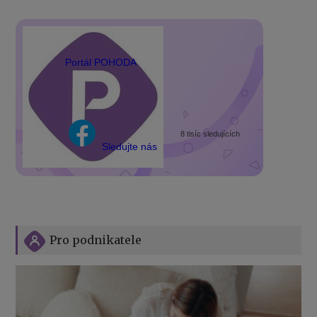
Portál POHODA
8 tisíc sledujících
Sledujte nás
Pro podnikatele