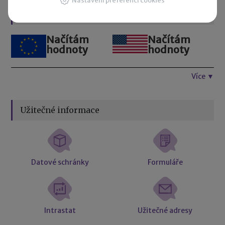
Nastavení preferencí cookies
Kurzovní lístek
Načítám
Načítám
hodnoty
hodnoty
Více ▼
Užitečné informace
Datové schránky
Formuláře
Intrastat
Užitečné adresy