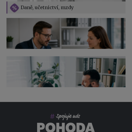
Vše o překážkách v práci na straně zaměstnavatele
Daně, učetnictví, mzdy
Výpověď ze zdravotních důvodů 2026 – průvodce pro
zaměstnavatele
Co pohlídat při přebírání účetnictví