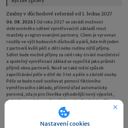
Rychlé zprávy
Změny v důchodové reformě od 1. ledna 2027
06. 08. 2026
|
Od roku 2027 se zavádí možnost
dobrovolného sdílení vyměřovacích základů mezi
manžely a registrovanými partnery. Cílem je vyrovnat
rozdíly ve výši budoucích důchodů u párů, kde měl jeden
z partnerů kvůli péči o děti nebo rodinu nižší příjmy.
Sdílet bude možné příjmy za celé roky trvání manželství
a společný vyměřovací základ se vypočítá jako průměr
příjmů obou partnerů. Nově se také mění způsob
započítávání péče o dítě do 3 let a péče o závislé osoby.
Péče se bude nově oceňovat pomocí fiktivního
vyměřovacího základu, přičemž úřad automaticky
porovná, zda je pro člověka výhodnější nový výpočet,
nebo dosavadní započtení jako vyloučené doby. Cílem je,
aby péče neměla negativní dopad na výši důchodu.
Rychlé zprávy ►
Nastavení cookies